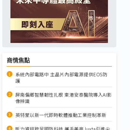
商情焦點
系統內部電路中 主晶片內部電源提供EOS防
護
屏南偏鄉智慧韌性扎根 東港安泰醫院導入AI影
像辨識
英特蒙以新一代即時軟體推動工業控制革新
昕力資訊跨足國防科技 攜手美商Juxta引進尖