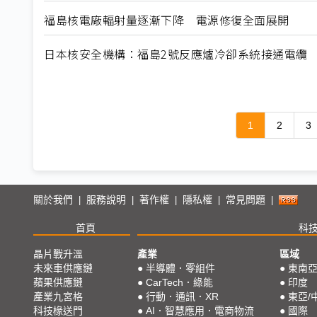
福島核電廠輻射量逐漸下降 電源修復全面展開
日本核安全機構：福島2號反應爐冷卻系統接通電纜
1
2
3
關於我們
服務說明
著作權
隱私權
常見問題
|
|
|
|
|
首頁
科
晶片戰升溫
產業
區域
未來車供應鏈
●
半導體．零組件
●
東南
蘋果供應鏈
●
CarTech．綠能
●
印度
產業九宮格
●
行動．通訊．XR
●
東亞/
科技椽送門
●
AI．智慧應用．電商物流
●
國際