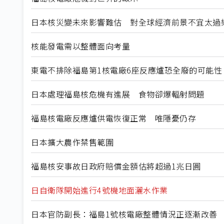
日本核災變未來影響難估 對全球經濟前景不宜太過
核能發電需以整體面向考量
東電不排除福島第1核電廠6座反應爐恐全廢的可能性
日本處理福島核危機有進展 食物卻爆輻射問題
福島核電廠反應爐供電恢復正常 唯隱憂仍存
日本擴大農作禁售範圍
福島核安事故日政府賠償金額估將超過1兆日圓
日自衛隊開始進行4號機地面灑水作業
日本官防副長：福島1號核電廠整體情況正逐漸改善