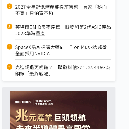
2027全年記憶體產能提前售罄 買家「祕而
不宣」只怕買不夠
英特爾EMIB良率達標 聯發科第2代ASIC產品
2028準時量產
SpaceX晶片採購大轉向 Elon Musk捨超微
全面採用NVIDIA
光進銅退更明確？ 聯發科估SerDes 448G為
銅線「最終戰場」