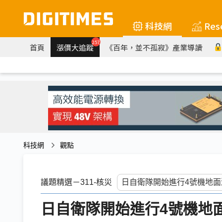
科技網
Res
257
首頁
漲價大追蹤
《百年，並不孤寂》產業導讀
科技網
觀點
議題精選－311-核災
日自衛隊開始進行4號機地