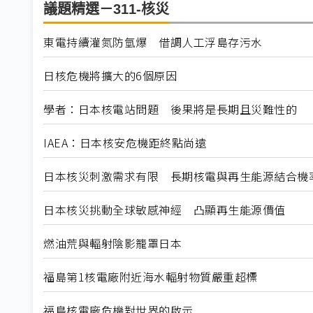
議題精選－311-核災
東電持續灌氮防氫爆 借調人工浮島存污水
日核危機將擴大的6個原因
學者：日本核電站問題 後果將是長期且災難性的
IAEA：日本核安危機距終點尚遠
日本核災刺激需求有限 長期核電與再生能源結合機
日本核災挑動全球敏感神經 凸顯再生能源價值
燃油荒與輻射陰影籠罩日本
福島第1核電廠附近海水輻射物質嚴重超標
福島核電廠危機對世界的啟示