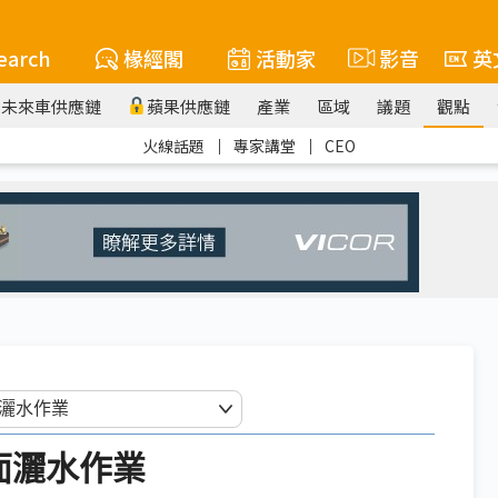
earch
椽經閣
活動家
影音
英
未來車供應鏈
蘋果供應鏈
產業
區域
議題
觀點
火線話題
｜
專家講堂
｜
CEO
面灑水作業