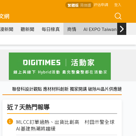
評估申請
登入
繁體版
简体版
文網
漫新聞
聽新聞
每日椽真
商情
AI EXPO Taiwan
COM
聯發科設計觀點 應材材料創新 獨家開講 破除AI晶片供應鏈
近７天熱門報導
MLCC訂單過熱、出貨比創高 村田示警全球
AI基建熱潮將趨緩