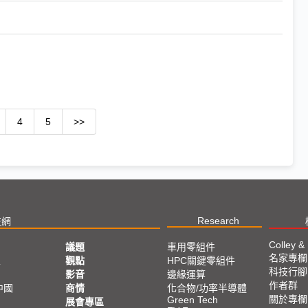
4
5
>>
Research
技網
Colley &
議題
車用零組件
名家專欄
亞
觀點
HPC關鍵零組件
科技行腳
影音
邊緣運算
作者群
中國
商情
化合物/功率半導體
關於專欄
Green Tech
展會專區