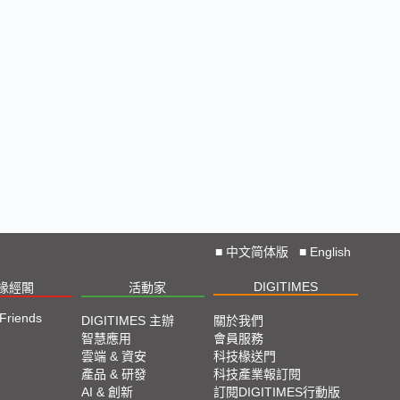
■
中文简体版
■
English
DIGITIMES
椽經閣
活動家
 Friends
DIGITIMES 主辦
關於我們
智慧應用
會員服務
雲端 & 資安
科技椽送門
產品 & 研發
科技產業報訂閱
AI & 創新
訂閱DIGITIMES行動版