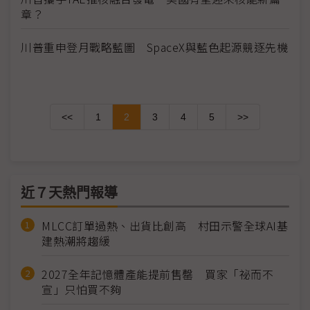
章？
川普重申登月戰略藍圖 SpaceX與藍色起源競逐先機
<<
1
2
3
4
5
>>
近７天熱門報導
MLCC訂單過熱、出貨比創高 村田示警全球AI基
建熱潮將趨緩
2027全年記憶體產能提前售罄 買家「祕而不
宣」只怕買不夠