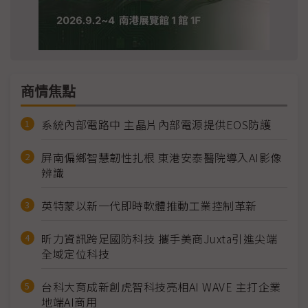
商情焦點
系統內部電路中 主晶片內部電源提供EOS防護
屏南偏鄉智慧韌性扎根 東港安泰醫院導入AI影像
辨識
英特蒙以新一代即時軟體推動工業控制革新
昕力資訊跨足國防科技 攜手美商Juxta引進尖端
全域定位科技
台科大育成新創虎智科技亮相AI WAVE 主打企業
地端AI商用