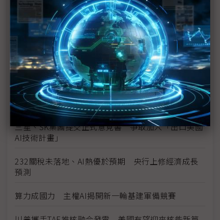
摩爾線程直球對決NVIDIA 張建中：S5000訓練LLM
效果超越Hopper
川普貿易壓力奏效？ 豐田帶頭逆向進口美產日系車
應對關切
泰國與美國推進貿易談判 聚焦技術與在地製造判定
標準
三星、SK集團提交正式意見書 爭取加入「出口美國
AI技術計畫」
232關稅未落地、AI熱優於預期 央行上修經濟成長
預測
算力成國力 主權AI揭開新一輪基建軍備競賽
川普攜手TAE推核融合發電 美國有望迎來核能新篇