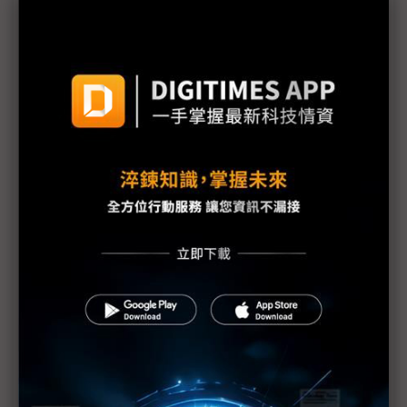
川普中美降溫訊號明確 華府暫緩對中國半導體徵新
關稅至2027年中
AI吃電怪獸催生需求 中國電池與儲能設備成最大贏
家
美國法院力挺川普政府 裁定10萬美元H-1B簽證費用
合法
NVIDIA擬農曆年前向中國出貨H200 北京態度成關
鍵
紐約簽署RAISE法案 大型AI公司須72小時內通報安
全事件
川普斥資35億美元造金穹 購72顆低軌飛彈追蹤衛星
摩爾線程打造自主MUSA生態 比拚CUDA吸引本土開
發者