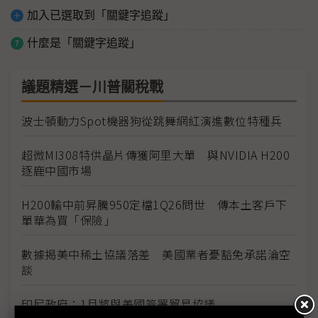
加入已選取到「關鍵字追蹤」
什麼是「關鍵字追蹤」
議題精選－川普關稅戰
波士頓動力Spot機器狗從跳舞網紅演進數位特種兵
超微MI308特供晶片傳獲阿里大單 與NVIDIA H200
逐鹿中國市場
H200輸中前昇騰950定檔1Q26問世 傳本土客戶下
單華為買「保險」
數據揭美中稀土協議落差 美國業者憂豁免承諾淪空
談
印尼政府：1月將與美國簽署貿易協議