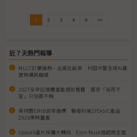
1
2
3
4
5
>>
近７天熱門報導
MLCC訂單過熱、出貨比創高 村田示警全球AI基
建熱潮將趨緩
2027全年記憶體產能提前售罄 買家「祕而不
宣」只怕買不夠
英特爾EMIB良率達標 聯發科第2代ASIC產品
2028準時量產
SpaceX晶片採購大轉向 Elon Musk捨超微全面