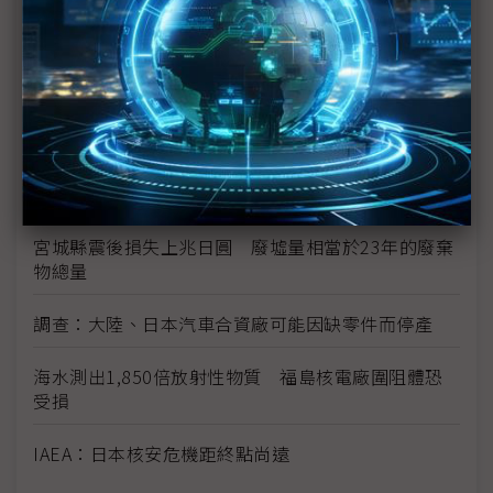
日本震災加劇亞洲通膨
日震限電影響 光學玻璃廠小原、Hoya相繼宣布減產
富士通指震災讓該公司損失數十億日圓
學者：日本核電站問題 後果將是長期且災難性的
宮城縣震後損失上兆日圓 廢墟量相當於23年的廢棄
物總量
調查：大陸、日本汽車合資廠可能因缺零件而停產
海水測出1,850倍放射性物質 福島核電廠圍阻體恐
受損
IAEA：日本核安危機距終點尚遠