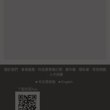
關於我們
·
會員服務
·
科技產業報訂閱
·
著作權
·
隱私權
·
常見問題
·
人才招募
■
中文简体版
■
English
下載新聞App