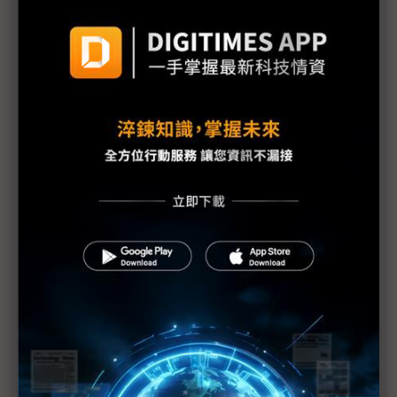
Sony各工廠受地震、海嘯及斷電影響最新狀況
需求疲弱加上日震 福特3廠臨時停工1週
福島縣政府開始檢測產品輻射值
原能會：輻射雲團6日飄到台灣 影響輕微
福島第1核電廠發現2具東電員工遺體
防輻射水持續外洩 東電灌高分子聚合物堵裂縫
美軍核污處理部隊分批赴日 助防範核災擴大
美汽車業：日震對銷售應無顯著影響
1號機核心恐損毀70% IAEA：日本核電廠情況仍非
常嚴重