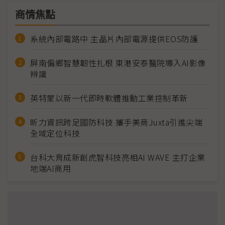
商情焦點
系統內部電路中 主晶片內部電源提供EOS防護
屏南偏鄉智慧韌性扎根 東港安泰醫院導入AI影像
辨識
英特蒙以新一代即時軟體推動工業控制革新
昕力資訊跨足國防科技 攜手美商Juxta引進尖端
全域定位科技
台科大育成新創虎智科技亮相AI WAVE 主打企業
地端AI商用