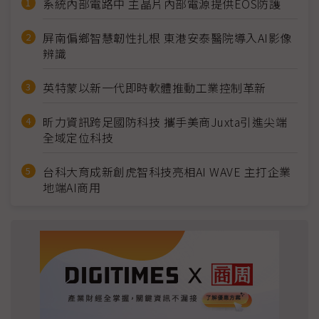
系統內部電路中 主晶片內部電源提供EOS防護
屏南偏鄉智慧韌性扎根 東港安泰醫院導入AI影像
辨識
英特蒙以新一代即時軟體推動工業控制革新
昕力資訊跨足國防科技 攜手美商Juxta引進尖端
全域定位科技
台科大育成新創虎智科技亮相AI WAVE 主打企業
地端AI商用