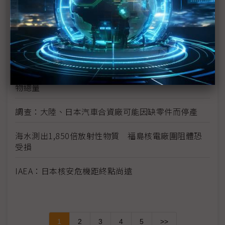
日震限電影響 光學玻璃廠小原、Hoya相繼宣布減產
富士通指震災讓該公司損失數十億日圓
學者：日本核電站問題 後果將是長期且災難性的
宮城縣震後損失上兆日圓 廢墟量相當於23年的廢棄
物總量
調查：大陸、日本汽車合資廠可能因缺零件而停產
海水測出1,850倍放射性物質 福島核電廠圍阻體恐
受損
IAEA：日本核安危機距終點尚遠
1
2
3
4
5
>>