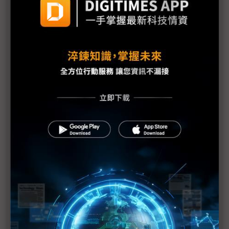
需求疲弱加上日震 福特3廠臨時停工1週
福島縣政府開始檢測產品輻射值
原能會：輻射雲團6日飄到台灣 影響輕微
福島第1核電廠發現2具東電員工遺體
防輻射水持續外洩 東電灌高分子聚合物堵裂縫
美軍核污處理部隊分批赴日 助防範核災擴大
美汽車業：日震對銷售應無顯著影響
1號機核心恐損毀70% IAEA：日本核電廠情況仍非
常嚴重
日本震災加劇亞洲通膨