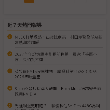
近７天熱門報導
MLCC訂單過熱、出貨比創高 村田示警全球AI基
建熱潮將趨緩
2027全年記憶體產能提前售罄 買家「祕而不
宣」只怕買不夠
英特爾EMIB良率達標 聯發科第2代ASIC產品
2028準時量產
SpaceX晶片採購大轉向 Elon Musk捨超微全面
採用NVIDIA
光進銅退更明確？ 聯發科估SerDes 448G為銅