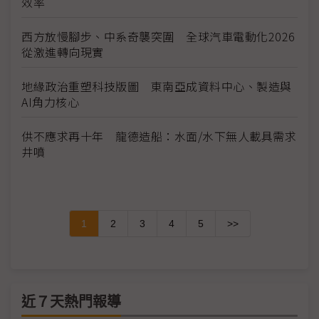
效率
西方放慢腳步、中系奇襲突圍 全球汽車電動化2026
從激進轉向現實
地緣政治重塑科技版圖 東南亞成資料中心、製造與
AI角力核心
供不應求再十年 龍德造船：水面/水下無人載具需求
井噴
1
2
3
4
5
>>
近７天熱門報導