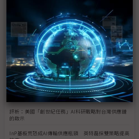
未蒙其利先受其害 美國製造業景氣連9個月衰退
H200效能翻6倍、價格增3成 NVIDIA「清庫存」仍
讓中國動心
豐田目標2026全球生產破千萬輛 HEV需求強勁跨越
電動車放緩影響
東南亞各國與美貿易協議持續推進 2026聚焦關鍵礦
產、轉口問題
陳立武與川普關鍵40分鐘會談 將政治阻力化為英特
爾資金
評析：美國「創世紀任務」AI科研戰略對台灣供應鏈
的啟示
InP基板荒恐成AI傳輸供應瓶頸 英特磊採雙策略提高