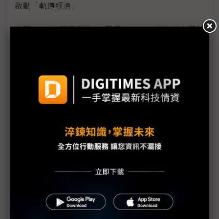
啟動「軌道經濟」
中國H200訂單暴增逾200萬顆 NVIDIA傳急敲台積新
產能
黃仁勳誠聘Groq 員工股權「折現」約9成隨CEO加
入NVIDIA
川普10萬美元H-1B簽證費用爭議延燒 美國商會提起
上訴
魏哲家自嘲含淚打造台積美廠 NYT剖析1.8萬條法規
如何綁住晶圓代工龍頭手腳
從DeepSeek到H200鬆綁 盤點NVIDIA 2025年十大
關鍵時刻
新的逆襲之路？ 業者估未來5~10年中國將竄出多家
TPU