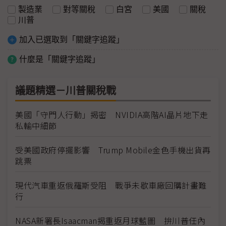
製造業
對等關稅
白宮
美國
關稅
川普
加入已選取到「關鍵字追蹤」
什麼是「關鍵字追蹤」
議題精選－川普關稅戰
美國「守門人行動」揭密 NVIDIA高階AI晶片地下走
私輸中細節
受美國政府停擺影響 Trump Mobile金色手機出貨再
跳票
現代汽車重返俄羅斯受阻 戰爭未歇車廠回購計畫難
行
NASA新署長Isaacman揭重返月球藍圖 拚川普任內