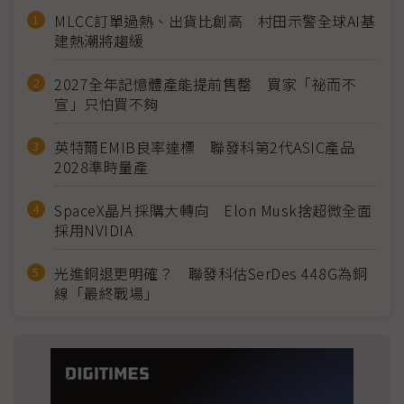
MLCC訂單過熱、出貨比創高 村田示警全球AI基
建熱潮將趨緩
2027全年記憶體產能提前售罄 買家「祕而不
宣」只怕買不夠
英特爾EMIB良率達標 聯發科第2代ASIC產品
2028準時量產
SpaceX晶片採購大轉向 Elon Musk捨超微全面
採用NVIDIA
光進銅退更明確？ 聯發科估SerDes 448G為銅
線「最終戰場」