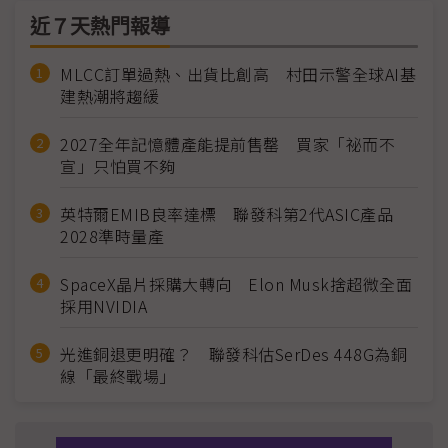
近７天熱門報導
MLCC訂單過熱、出貨比創高 村田示警全球AI基
建熱潮將趨緩
2027全年記憶體產能提前售罄 買家「祕而不
宣」只怕買不夠
英特爾EMIB良率達標 聯發科第2代ASIC產品
2028準時量產
SpaceX晶片採購大轉向 Elon Musk捨超微全面
採用NVIDIA
光進銅退更明確？ 聯發科估SerDes 448G為銅
線「最終戰場」