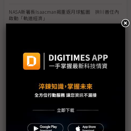
NASA新署長Isaacman揭重返月球藍圖 拚川普任內
啟動「軌道經濟」
中國H200訂單暴增逾200萬顆 NVIDIA傳急敲台積新
產能
黃仁勳誠聘Groq 員工股權「折現」約9成隨CEO加
入NVIDIA
川普10萬美元H-1B簽證費用爭議延燒 美國商會提起
上訴
魏哲家自嘲含淚打造台積美廠 NYT剖析1.8萬條法規
如何綁住晶圓代工龍頭手腳
從DeepSeek到H200鬆綁 盤點NVIDIA 2025年十大
關鍵時刻