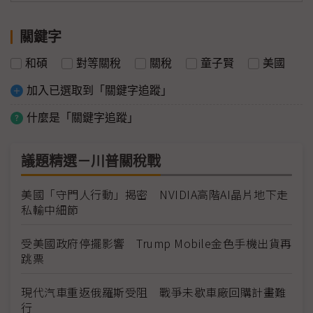
關鍵字
和碩
對等關稅
關稅
童子賢
美國
加入已選取到「關鍵字追蹤」
什麼是「關鍵字追蹤」
議題精選－川普關稅戰
美國「守門人行動」揭密 NVIDIA高階AI晶片地下走
私輸中細節
受美國政府停擺影響 Trump Mobile金色手機出貨再
跳票
現代汽車重返俄羅斯受阻 戰爭未歇車廠回購計畫難
行