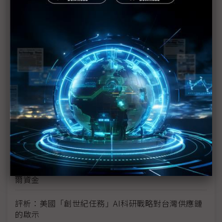
新的逆襲之路？ 業者估未來5~10年中國將竄出多家
TPU
未蒙其利先受其害 美國製造業景氣連9個月衰退
H200效能翻6倍、價格增3成 NVIDIA「清庫存」仍
讓中國動心
豐田目標2026全球生產破千萬輛 HEV需求強勁跨越
電動車放緩影響
東南亞各國與美貿易協議持續推進 2026聚焦關鍵礦
產、轉口問題
陳立武與川普關鍵40分鐘會談 將政治阻力化為英特
爾資金
評析：美國「創世紀任務」AI科研戰略對台灣供應鏈
的啟示