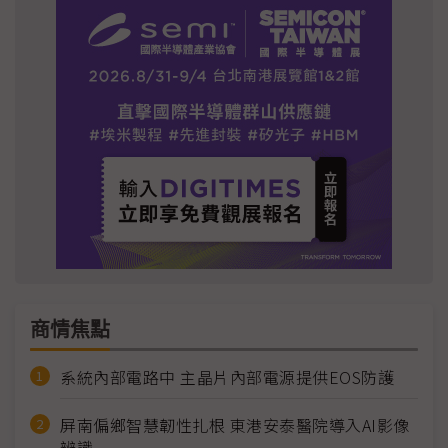
商情焦點
系統內部電路中 主晶片內部電源提供EOS防護
屏南偏鄉智慧韌性扎根 東港安泰醫院導入AI影像
辨識