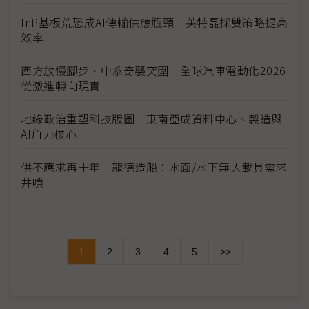
InP基板荒恐成AI傳輸供應瓶頸 英特磊採雙策略提高
效率
西方放慢腳步、中系奇襲突圍 全球汽車電動化2026
從激進轉向現實
地緣政治重塑科技版圖 東南亞成資料中心、製造與
AI角力核心
供不應求再十年 龍德造船：水面/水下無人載具需求
井噴
1
2
3
4
5
>>