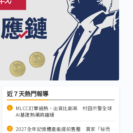
近７天熱門報導
MLCC訂單過熱、出貨比創高 村田示警全球
AI基建熱潮將趨緩
2027全年記憶體產能提前售罄 買家「祕而