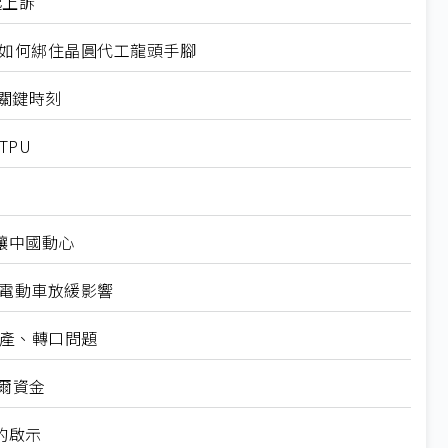
起上訴
規如何綁住晶圓代工龍頭手腳
十大關鍵時刻
TPU
仍讓中國動心
越電動車放緩影響
礦產、轉口問題
爾資金
的啟示