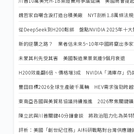
川普10萬美元H-1B簽證費用爭議延燒 美國商會提
魏哲家自嘲含淚打造台積美廠 NYT剖析1.8萬條法
從DeepSeek到H200鬆綁 盤點NVIDIA 2025年
新的逆襲之路？ 業者估未來5~10年中國將竄出多家
未蒙其利先受其害 美國製造業景氣連9個月衰退
H200效能翻6倍、價格增3成 NVIDIA「清庫存」
豐田目標2026全球生產破千萬輛 HEV需求強勁跨
東南亞各國與美貿易協議持續推進 2026聚焦關鍵
陳立武與川普關鍵40分鐘會談 將政治阻力化為英特
評析：美國「創世紀任務」AI科研戰略對台灣供應鏈