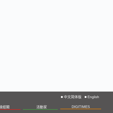
■
中文简体版
■
English
DIGITIMES
椽經閣
活動家