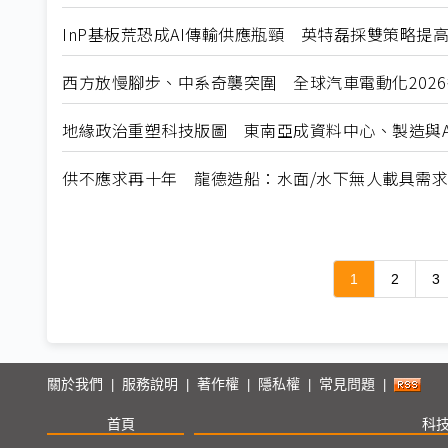
InP基板荒恐成AI傳輸供應瓶頸 英特磊採雙策略提
西方放慢腳步、中系奇襲突圍 全球汽車電動化202
地緣政治重塑科技版圖 東南亞成資料中心、製造與A
供不應求再十年 龍德造船：水面/水下無人載具需
1
2
3
關於我們
服務說明
著作權
隱私權
常見問題
|
|
|
|
|
首頁
科