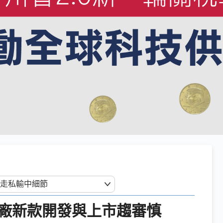
廠新款開發與上市趨審慎