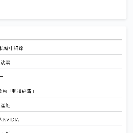
走私輸中細節
再跳票
行
內啟動「軌道經濟」
新產能
VIDIA