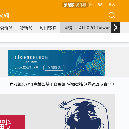
評估申請
登入
繁體版
简体版
文網
漫新聞
聽新聞
每日椽真
商情
AI EXPO Taiwan
COM
立即報名9/11高雄智慧工廠論壇-掌握智造與零碳轉型賽局！