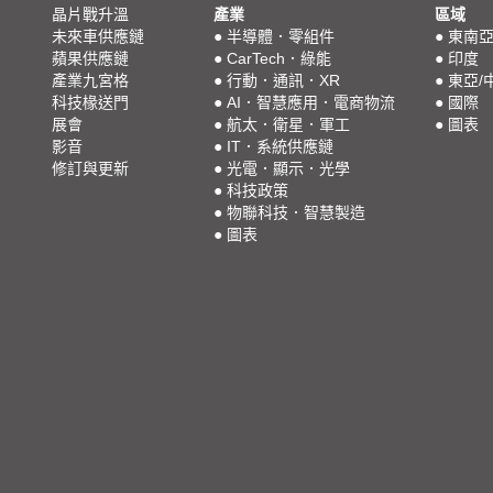
晶片戰升溫
產業
區域
未來車供應鏈
●
半導體．零組件
●
東南
蘋果供應鏈
●
CarTech．綠能
●
印度
產業九宮格
●
行動．通訊．XR
●
東亞/
科技椽送門
●
AI．智慧應用．電商物流
●
國際
展會
●
航太．衛星．軍工
●
圖表
影音
●
IT．系統供應鏈
修訂與更新
●
光電．顯示．光學
●
科技政策
●
物聯科技．智慧製造
●
圖表