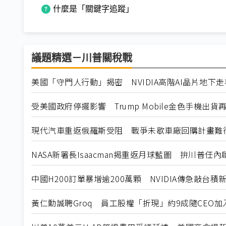
什麼是「關鍵字追蹤」
議題精選－川普關稅戰
美國「守門人行動」揭密 NVIDIA高階AI晶片地下
受美國政府停擺影響 Trump Mobile金色手機出貨
現代汽車重返俄羅斯受阻 戰爭未歇車廠回購計畫難
NASA新署長Isaacman揭重返月球藍圖 拚川普任
中國H200訂單暴增逾200萬顆 NVIDIA傳急敲台積
黃仁勳誠聘Groq 員工股權「折現」約9成隨CEO加入N