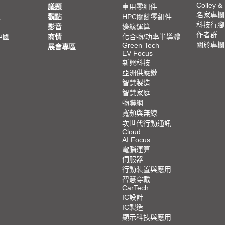
Colley &
議題
車用零組件
名家專欄
亞
觀點
HPC關鍵零組件
科技行腳
影音
邊緣運算
作者群
中國
商情
化合物/功率半導體
關於專欄
Green Tech
展會專區
EV Focus
新興科技
亞洲供應鏈
智慧製造
智慧家庭
物聯網
寬頻與無線
次世代行動通訊
Cloud
AI Focus
電腦運算
伺服器
行動裝置與應用
智慧穿戴
CarTech
IC設計
IC製造
顯示科技與應用