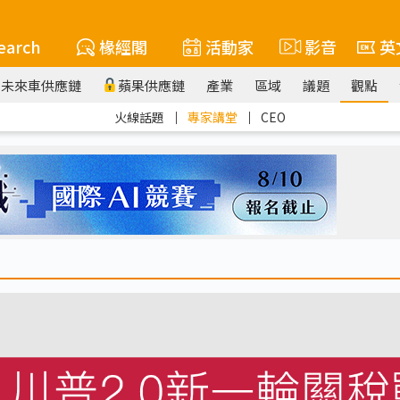
earch
椽經閣
活動家
影音
英
未來車供應鏈
蘋果供應鏈
產業
區域
議題
觀點
火線話題
｜
專家講堂
｜
CEO