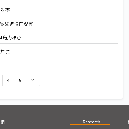
高效率
6從激進轉向現實
I角力核心
求井噴
4
5
>>
Research
技網