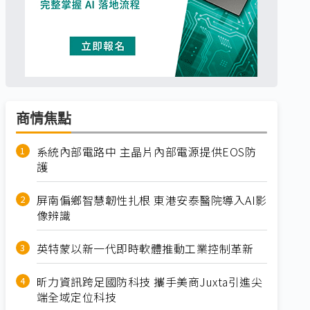
商情焦點
系統內部電路中 主晶片內部電源提供EOS防
護
屏南偏鄉智慧韌性扎根 東港安泰醫院導入AI影
像辨識
英特蒙以新一代即時軟體推動工業控制革新
昕力資訊跨足國防科技 攜手美商Juxta引進尖
端全域定位科技