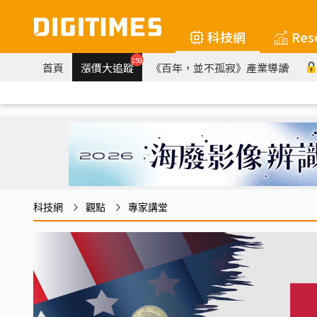
科技網
Res
259
首頁
漲價大追蹤
《百年，並不孤寂》產業導讀
科技網
觀點
專家講堂