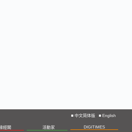
■
中文简体版
■
English
DIGITIMES
椽經閣
活動家