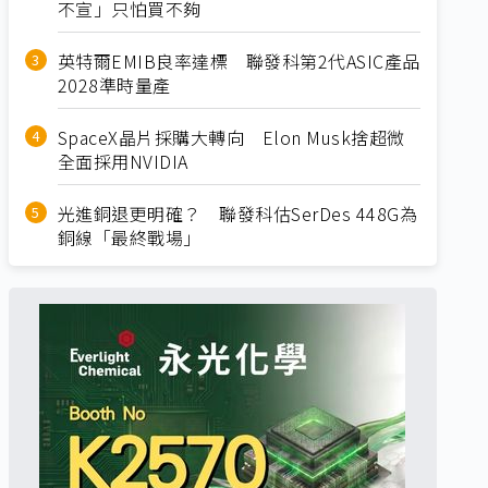
不宣」只怕買不夠
英特爾EMIB良率達標 聯發科第2代ASIC產品
2028準時量產
SpaceX晶片採購大轉向 Elon Musk捨超微
全面採用NVIDIA
光進銅退更明確？ 聯發科估SerDes 448G為
銅線「最終戰場」