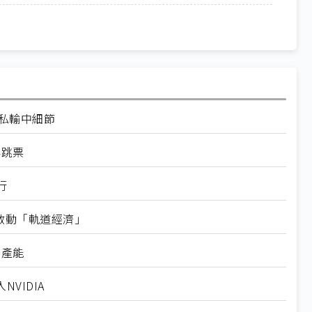
走私輸中細節
再跳票
行
內啟動「軌道經濟」
新產能
VIDIA