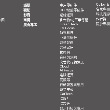
Colley &
議題
車用零組件
名家專欄
亞
觀點
HPC關鍵零組件
科技行腳
影音
邊緣運算
作者群
中國
商情
化合物/功率半導體
關於專欄
Green Tech
展會專區
EV Focus
新興科技
亞洲供應鏈
智慧製造
智慧家庭
物聯網
寬頻與無線
次世代行動通訊
Cloud
AI Focus
電腦運算
伺服器
行動裝置與應用
智慧穿戴
CarTech
IC設計
IC製造
顯示科技與應用