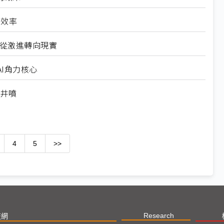
高效率
6從激進轉向現實
I角力核心
求井噴
4
5
>>
Research
技網