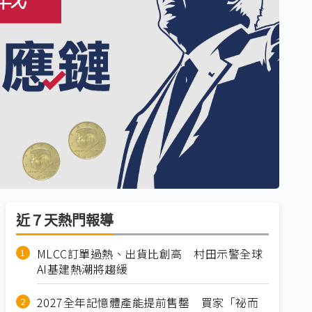
近７天熱門報導
MLCC訂單過熱、出貨比創高 村田示警全球
AI基建熱潮將趨緩
2027全年記憶體產能提前售罄 買家「祕而