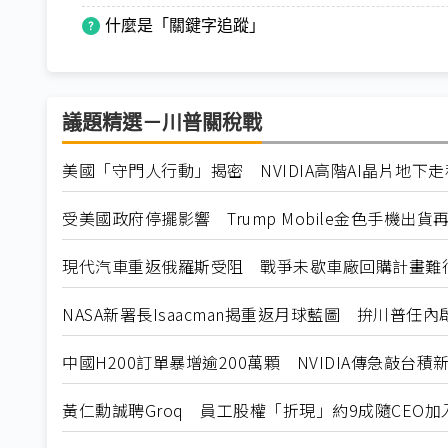
什麼是「關鍵字追蹤」
議題精選－川普關稅戰
美國「守門人行動」揭密 NVIDIA高階AI晶片地下
受美國政府停擺影響 Trump Mobile金色手機出貨
現代汽車重返俄羅斯受阻 戰爭未歇車廠回購計畫難
NASA新署長Isaacman揭重返月球藍圖 拚川普任
中國H200訂單暴增逾200萬顆 NVIDIA傳急敲台積
黃仁勳誠聘Groq 員工股權「折現」約9成隨CEO加入N