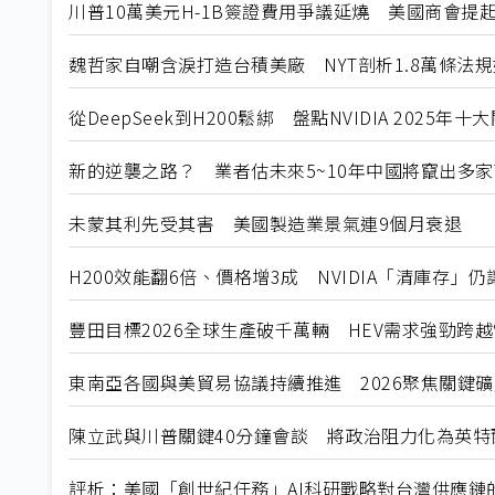
川普10萬美元H-1B簽證費用爭議延燒 美國商會提
魏哲家自嘲含淚打造台積美廠 NYT剖析1.8萬條法
從DeepSeek到H200鬆綁 盤點NVIDIA 2025年
新的逆襲之路？ 業者估未來5~10年中國將竄出多家
未蒙其利先受其害 美國製造業景氣連9個月衰退
H200效能翻6倍、價格增3成 NVIDIA「清庫存」
豐田目標2026全球生產破千萬輛 HEV需求強勁跨
東南亞各國與美貿易協議持續推進 2026聚焦關鍵
陳立武與川普關鍵40分鐘會談 將政治阻力化為英特
評析：美國「創世紀任務」AI科研戰略對台灣供應鏈