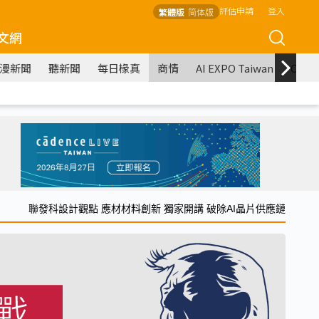
評估申請
登入
繁體版
简体版
文網
漫新聞
聽新聞
每日椽真
商情
AI EXPO Taiwan
COM
聯發科設計觀點 應材材料創新 獨家開講 破除AI晶片供應鏈