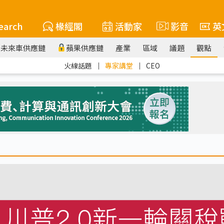
earch
椽經閣
活動家
影音
英
未來車供應鏈
蘋果供應鏈
產業
區域
議題
觀點
火線話題
｜
專家講堂
｜
CEO