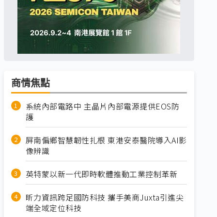
商情焦點
系統內部電路中 主晶片內部電源提供EOS防
護
屏南偏鄉智慧韌性扎根 東港安泰醫院導入AI影
像辨識
英特蒙以新一代即時軟體推動工業控制革新
昕力資訊跨足國防科技 攜手美商Juxta引進尖
端全域定位科技