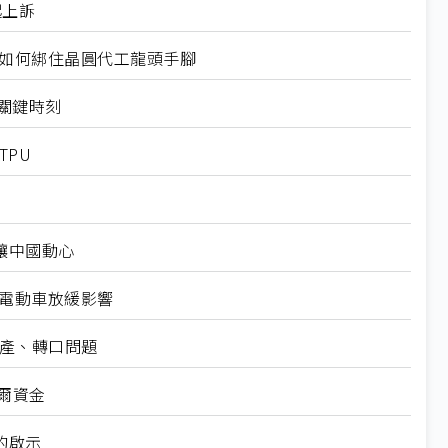
起上訴
規如何綁住晶圓代工龍頭手腳
十大關鍵時刻
TPU
仍讓中國動心
越電動車放緩影響
礦產、轉口問題
爾資金
的啟示