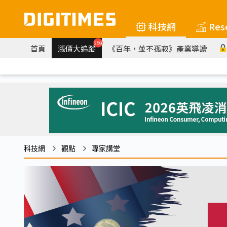
科技網
Res
259
首頁
漲價大追蹤
《百年，並不孤寂》產業導讀
科技網
觀點
專家講堂