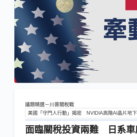
議題精選－川普關稅戰
面臨關稅投資兩難 日系車