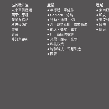
晶片戰升溫
產業
區域
未來車供應鏈
●
半導體．零組件
●
東南
蘋果供應鏈
●
CarTech．綠能
●
印度
產業九宮格
●
行動．通訊．XR
●
東亞/
科技椽送門
●
AI．智慧應用．電商物流
●
國際
展會
●
航太．衛星．軍工
●
圖表
影音
●
IT．系統供應鏈
修訂與更新
●
光電．顯示．光學
●
科技政策
●
物聯科技．智慧製造
●
圖表