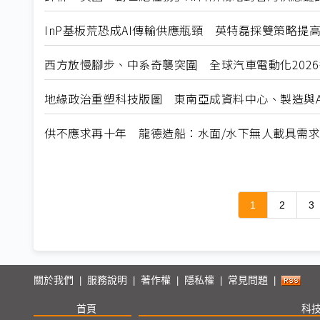
InP基板荒恐成AI傳輸供應瓶頸 英特磊採雙策略提
西方放慢腳步、中系奇襲突圍 全球汽車電動化202
地緣政治重塑科技版圖 東南亞成資料中心、製造與A
供不應求再十年 龍德造船：水面/水下無人載具需
1
2
3
關於我們
服務說明
著作權
隱私權
常見問題
|
|
|
|
|
首頁
科