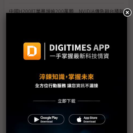
中國H200訂單暴增逾200萬顆 NVIDIA傳急敲台積新
產能
黃仁勳誠聘Groq 員工股權「折現」約9成隨CEO加
入NVIDIA
川普10萬美元H-1B簽證費用爭議延燒 美國商會提起
上訴
魏哲家自嘲含淚打造台積美廠 NYT剖析1.8萬條法規
如何綁住晶圓代工龍頭手腳
從DeepSeek到H200鬆綁 盤點NVIDIA 2025年十大
關鍵時刻
新的逆襲之路？ 業者估未來5~10年中國將竄出多家
TPU