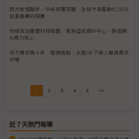
西方放慢腳步、中系奇襲突圍 全球汽車電動化2026
從激進轉向現實
地緣政治重塑科技版圖 東南亞成資料中心、製造與
AI角力核心
供不應求再十年 龍德造船：水面/水下無人載具需求
井噴
1
2
3
4
5
>>
近７天熱門報導