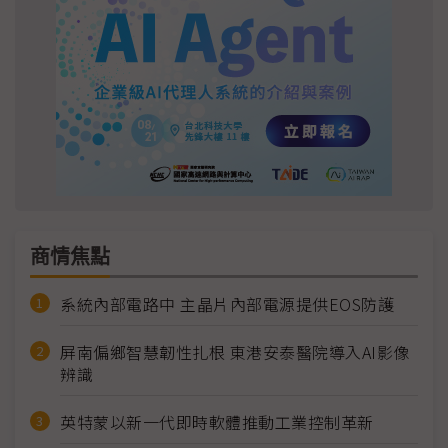
商情焦點
系統內部電路中 主晶片內部電源提供EOS防護
屏南偏鄉智慧韌性扎根 東港安泰醫院導入AI影像
辨識
英特蒙以新一代即時軟體推動工業控制革新