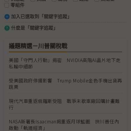
零組件
加入已選取到「關鍵字追蹤」
什麼是「關鍵字追蹤」
議題精選－川普關稅戰
美國「守門人行動」揭密 NVIDIA高階AI晶片地下走
私輸中細節
受美國政府停擺影響 Trump Mobile金色手機出貨再
跳票
現代汽車重返俄羅斯受阻 戰爭未歇車廠回購計畫難
行
NASA新署長Isaacman揭重返月球藍圖 拚川普任內
啟動「軌道經濟」