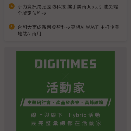
昕力資訊跨足國防科技 攜手美商Juxta引進尖端
全域定位科技
台科大育成新創虎智科技亮相AI WAVE 主打企業
地端AI商用