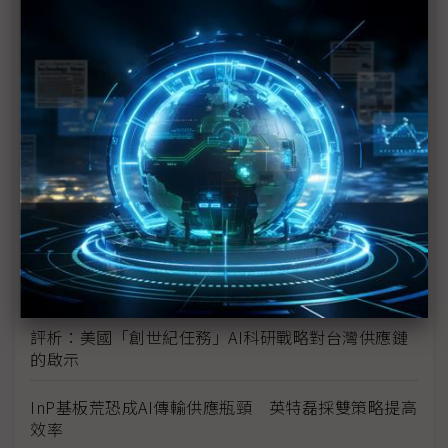
未蒙其利先受其害 美國製造業景氣連9個月衰退
H200效能翻6倍、價格增3成 NVIDIA「清庫存」仍
讓中國動心
豐田目標2026全球生產破千萬輛 HEV需求強勁跨越
電動車放緩影響
東南亞各國與美貿易協議持續推進 2026聚焦關鍵礦
產、轉口問題
陳立武與川普關鍵40分鐘會談 將政治阻力化為英特
爾資金
評析：美國「創世紀任務」AI科研戰略對台灣供應鏈
的啟示
InP基板荒恐成AI傳輸供應瓶頸 英特磊採雙策略提高
效率