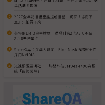
MLCC訂單過熱、出貨比創高 村田示警全球AI基
建熱潮將趨緩
2027全年記憶體產能提前售罄 買家「祕而不
宣」只怕買不夠
英特爾EMIB良率達標 聯發科第2代ASIC產品
2028準時量產
SpaceX晶片採購大轉向 Elon Musk捨超微全面
採用NVIDIA
光進銅退更明確？ 聯發科估SerDes 448G為銅
線「最終戰場」