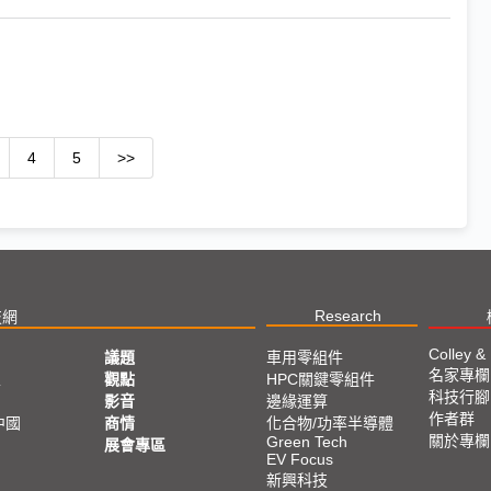
4
5
>>
Research
技網
Colley &
議題
車用零組件
名家專欄
亞
觀點
HPC關鍵零組件
科技行腳
影音
邊緣運算
作者群
中國
商情
化合物/功率半導體
關於專欄
Green Tech
展會專區
EV Focus
新興科技