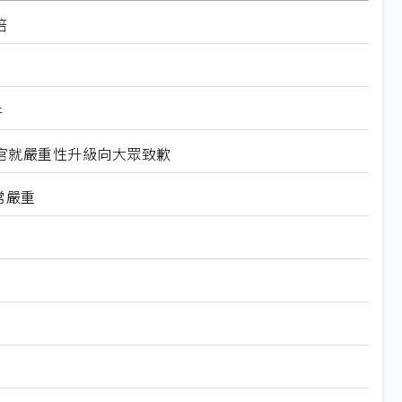
倍
件
官就嚴重性升級向大眾致歉
常嚴重