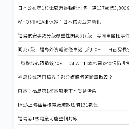
日本公布第1核電廠週邊輻射水準 銫137超標3,800
WHO和IAEA掛保證：日本核災並未惡化
福島核安事故分級嚴重性調高到7級 等同車諾比事
同為7級 福島外洩輻射僅車諾比的10% 日官房長
1號機核心恐損毀70% IAEA：日本核電廠情況仍非
福島核爐恐再臨界？部分媒體何苦斷章取義？
東電：福島第1核電廠地下水受到污染
IAEA上修福島核電廠疏散區碘131數值
福島第1核電廠可能整個封廠