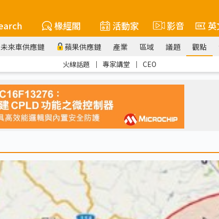
earch
椽經閣
活動家
影音
英
未來車供應鏈
蘋果供應鏈
產業
區域
議題
觀點
火線話題
｜
專家講堂
｜
CEO