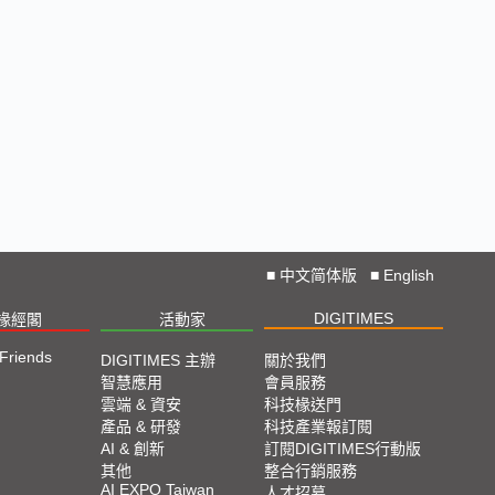
■
中文简体版
■
English
DIGITIMES
椽經閣
活動家
 Friends
DIGITIMES 主辦
關於我們
智慧應用
會員服務
雲端 & 資安
科技椽送門
產品 & 研發
科技產業報訂閱
AI & 創新
訂閱DIGITIMES行動版
其他
整合行銷服務
AI EXPO Taiwan
人才招募