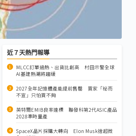
近７天熱門報導
MLCC訂單過熱、出貨比創高 村田示警全球
AI基建熱潮將趨緩
2027全年記憶體產能提前售罄 買家「祕而
不宣」只怕買不夠
英特爾EMIB良率達標 聯發科第2代ASIC產品
2028準時量產
SpaceX晶片採購大轉向 Elon Musk捨超微