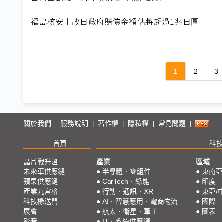
福島核安事故日政府賠償金額估將超過1兆日圓
1
2
3
關於我們
服務說明
著作權
隱私權
常見問題
|
|
|
|
|
首頁
科
晶片戰升溫
產業
區域
未來車供應鏈
●
半導體．零組件
●
東南
蘋果供應鏈
●
CarTech．綠能
●
印度
產業九宮格
●
行動．通訊．XR
●
東亞/
科技椽送門
●
AI．智慧應用．電商物流
●
國際
展會
●
航太．衛星．軍工
●
圖表
影音
●
IT．系統供應鏈