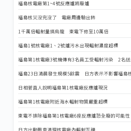
福島核電廠第1~4號反應爐將廢爐
福島核災沒完沒了 電廠周邊驗出鈽
1千萬倍輻射量搞烏龍 東電下修至10萬倍
福島1號核電廠1、2號爐污水出現輻射濃度超標
福島第1核電廠3號機傳有3名員工受輻射污染 2名送
福島23日清晨發生規模5餘震 日方表示不影響福島
日相菅直人說明福島第1核電廠反應爐現況
福島第1核電廠附近海水輻射物質嚴重超標
東電不排除福島第1核電廠6座反應爐恐全廢的可能性
日方出動戰車清理核電廠內輻射瓦礫