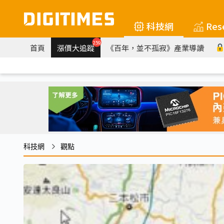
科技網
Res
259
首頁
漲價大追蹤
《百年，並不孤寂》產業導讀
科技網
觀點