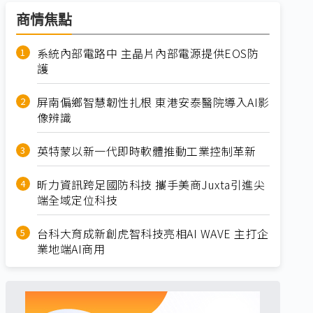
商情焦點
系統內部電路中 主晶片內部電源提供EOS防
護
屏南偏鄉智慧韌性扎根 東港安泰醫院導入AI影
像辨識
英特蒙以新一代即時軟體推動工業控制革新
昕力資訊跨足國防科技 攜手美商Juxta引進尖
端全域定位科技
台科大育成新創虎智科技亮相AI WAVE 主打企
業地端AI商用