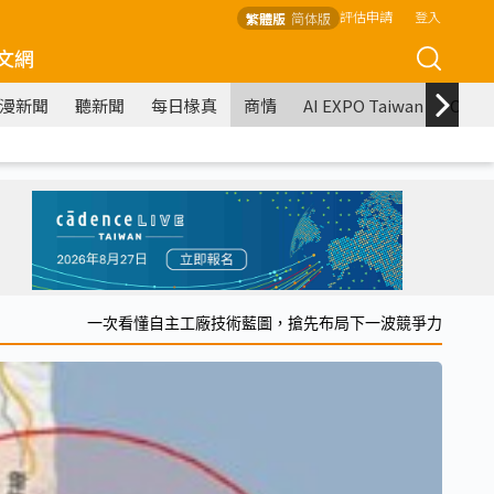
評估申請
登入
繁體版
简体版
文網
漫新聞
聽新聞
每日椽真
商情
AI EXPO Taiwan
COM
一次看懂自主工廠技術藍圖，搶先布局下一波競爭力