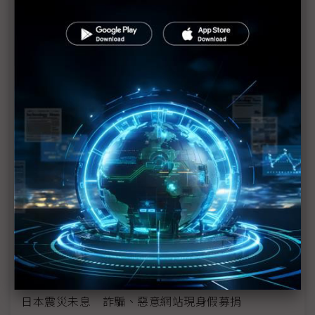
菅直人就核電廠危機 謀求民主黨歷任代表配合
強震震出隱憂 日本需要明確領導
宮城強震刺激 震醒日本失落十年
日本天皇電視演說 為國祈禱籲民團結
複合型災難危機 考驗菅直人領導能力
國際社會對日本伸援
歐巴馬2度致電日相表明全力協助救災
救濟震災 金仁寶集團捐200萬美元
日本震災未息 詐騙、惡意網站現身假募捐