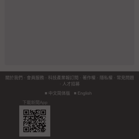
關於我們
·
會員服務
·
科技產業報訂閱
·
著作權
·
隱私權
·
常見問題
·
人才招募
■
中文简体版
■
English
下載新聞App