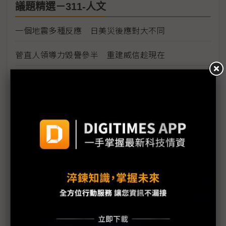
議題精選－311-人文
一個地震多種反應 日美災後應對大不同
菅直人領導力毀譽參半 重建威信趁現在
枝野幸男一震成名 角逐下屆首相呼聲高？
從阪神到東北 國災考驗日政府領導力
強震見真章 日本官民表現兩極
日本天災震撼 人民拋開定性思維
震災讓日本超越物質主義
震災能否成日本青年走出疏離契機？
日本人何以能夠臨危不亂？