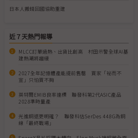
日本人搬錢回國協助重建
近７天熱門報導
MLCC訂單過熱、出貨比創高 村田示警全球AI基
建熱潮將趨緩
2027全年記憶體產能提前售罄 買家「祕而不
宣」只怕買不夠
英特爾EMIB良率達標 聯發科第2代ASIC產品
2028準時量產
光進銅退更明確？ 聯發科估SerDes 448G為銅
線「最終戰場」
SpaceX晶片採購大轉向 Elon Musk捨超微全面