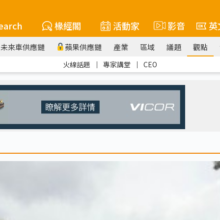
earch
椽經閣
活動家
影音
英
未來車供應鏈
蘋果供應鏈
產業
區域
議題
觀點
火線話題
｜
專家講堂
｜
CEO