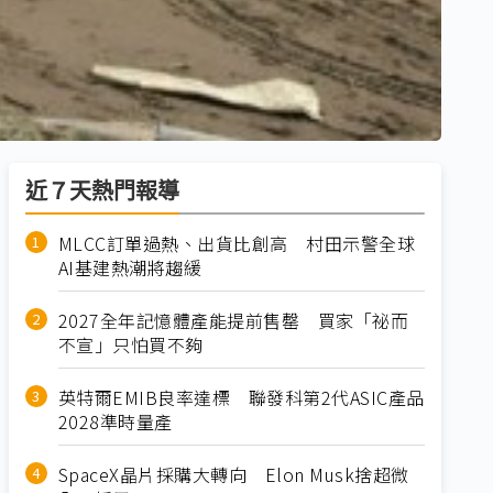
近７天熱門報導
MLCC訂單過熱、出貨比創高 村田示警全球
AI基建熱潮將趨緩
2027全年記憶體產能提前售罄 買家「祕而
不宣」只怕買不夠
英特爾EMIB良率達標 聯發科第2代ASIC產品
2028準時量產
SpaceX晶片採購大轉向 Elon Musk捨超微