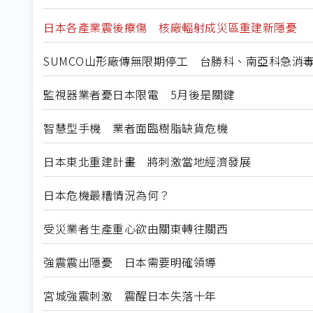
日本各產業震後療傷 核廠輻射成災區重建新隱憂
SUMCO山形廠傳無限期停工 台勝科、南亞科急消
監視器業者憂日本限電 5月後是關鍵
智慧型手機 業者面臨樹脂缺貨危機
日本東北重建計畫 將刺激當地經濟發展
日本危機最糟情況為何？
受災業者生產重心欲由關東轉往關西
強震震出隱憂 日本需要明確領導
宮城強震刺激 震醒日本失落十年