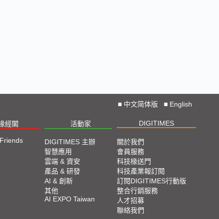
■
中文简体版
■
English
DIGITIMES
椽經閣
活動家
 Friends
DIGITIMES 主辦
關於我們
智慧應用
會員服務
雲端 & 資安
科技椽送門
產品 & 研發
科技產業報訂閱
AI & 創新
訂閱DIGITIMES行動版
其他
整合行銷服務
AI EXPO Taiwan
人才招募
聯絡我們