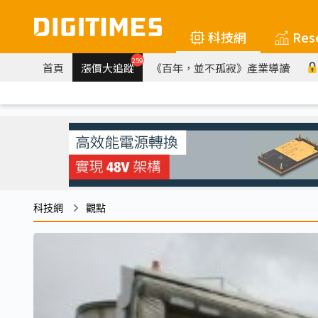
科技網
Res
259
首頁
漲價大追蹤
《百年，並不孤寂》產業導讀
科技網
觀點