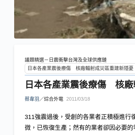
議題精選－日震衝擊台灣及全球供應鏈
日本各產業震後療傷 核廠
蔡韋羽
／
綜合外電
2011/03/18
311強震過後，受創的各業者正積極進
微，已恢復生產；然有的業者卻因必要的