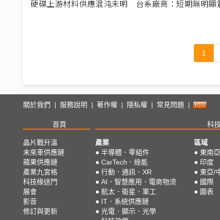
硬碟上游材料供應混沌未明 台系廠商：短期無明顯
1
關於我們
服務說明
著作權
隱私權
常見問題
|
|
|
|
|
首頁
科
晶片戰升溫
產業
區域
未來車供應鏈
●
半導體．零組件
●
東南
蘋果供應鏈
●
CarTech．綠能
●
印度
產業九宮格
●
行動．通訊．XR
●
東亞/
科技椽送門
●
AI．智慧應用．電商物流
●
國際
展會
●
航太．衛星．軍工
●
圖表
影音
●
IT．系統供應鏈
修訂與更新
●
光電．顯示．光學