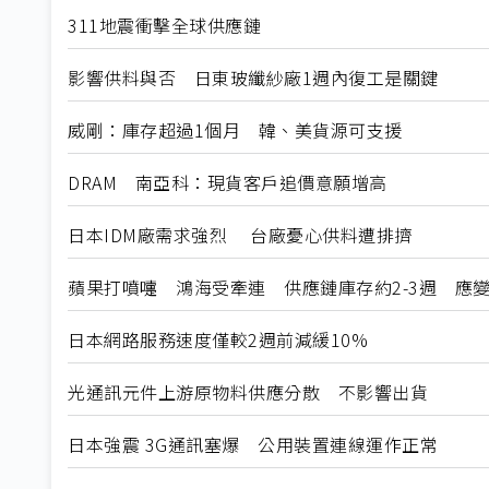
311地震衝擊全球供應鏈
影響供料與否 日東玻纖紗廠1週內復工是關鍵
威剛：庫存超過1個月 韓、美貨源可支援
DRAM 南亞科：現貨客戶追價意願增高
日本IDM廠需求強烈 台廠憂心供料遭排擠
蘋果打噴嚏 鴻海受牽連 供應鏈庫存約2-3週 應
日本網路服務速度僅較2週前減緩10%
光通訊元件上游原物料供應分散 不影響出貨
日本強震 3G通訊塞爆 公用裝置連線運作正常