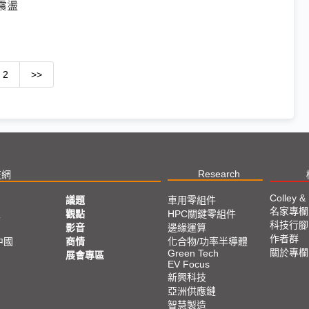
震盪
2
>>
Research
技網
Colley &
議題
車用零組件
名家專欄
亞
觀點
HPC關鍵零組件
科技行腳
影音
邊緣運算
作者群
中國
商情
化合物/功率半導體
關於專欄
Green Tech
展會專區
EV Focus
新興科技
亞洲供應鏈
智慧製造