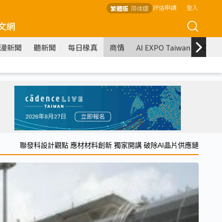
評估申請
登入
繁體版
简体版
文網
漫新聞
聽新聞
每日椽真
商情
AI EXPO Taiwan
COM
聯發科設計觀點 應材材料創新 獨家開講 破除AI晶片供應鏈