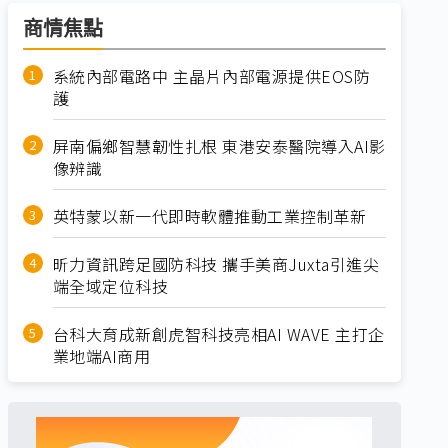
商情焦點
系統內部電路中 主晶片內部電源提供EOS防
護
屏南偏鄉智慧韌性扎根 東港安泰醫院導入AI影
像辨識
英特蒙以新一代即時軟體推動工業控制革新
昕力資訊跨足國防科技 攜手美商Juxta引進尖
端全域定位科技
台科大育成新創虎智科技亮相AI WAVE 主打企
業地端AI商用