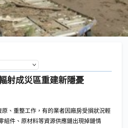
輻射成災區重建新隱憂
行復原、重整工作，有的業者因廠房受損狀況輕
零組件、原材料等資源供應鏈出現掉鏈情