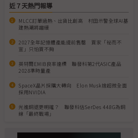
近７天熱門報導
MLCC訂單過熱、出貨比創高 村田示警全球AI基
建熱潮將趨緩
2027全年記憶體產能提前售罄 買家「祕而不
宣」只怕買不夠
英特爾EMIB良率達標 聯發科第2代ASIC產品
2028準時量產
SpaceX晶片採購大轉向 Elon Musk捨超微全面
採用NVIDIA
光進銅退更明確？ 聯發科估SerDes 448G為銅
線「最終戰場」