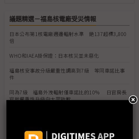
議題精選－福島核電廠受災情報
日本公布第1核電廠週邊輻射水準 銫137超標3,800
倍
WHO和IAEA掛保證：日本核災並未惡化
福島核安事故分級嚴重性調高到7級 等同車諾比事
件
同為7級 福島外洩輻射僅車諾比的10% 日官房長
官就嚴重性升級向大眾致歉
1號機核心恐損毀70% IAEA：日本核電廠情況仍非
常嚴重
福島核爐恐再臨界？部分媒體何苦斷章取義？