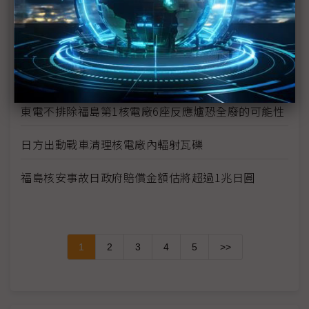
核電廠復原作業
日相菅直人說明福島第1核電廠反應爐現況
福島第1核電廠附近海水輻射物質嚴重超標
東電不排除福島第1核電廠6座反應爐恐全廢的可能性
日方出動戰車清理核電廠內輻射瓦礫
福島核安事故日政府賠償金額估將超過1兆日圓
1
2
3
4
5
>>