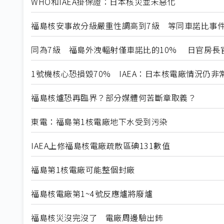
WHO和IAEA掛保證：日本核災並未惡化
福島核安事故分級嚴重性調高到7級 等同車諾比事
同為7級 福島外洩輻射僅車諾比的10% 日官房長
1號機核心恐損毀70% IAEA：日本核電廠情況仍非
福島核爐恐再臨界？部分媒體何苦斷章取義？
東電：福島第1核電廠地下水受到污染
IAEA上修福島核電廠疏散區碘131數值
福島第1核電廠可能整個封廠
福島核電廠第1~4號反應爐將廢爐
福島核災沒完沒了 電廠周邊驗出鈽