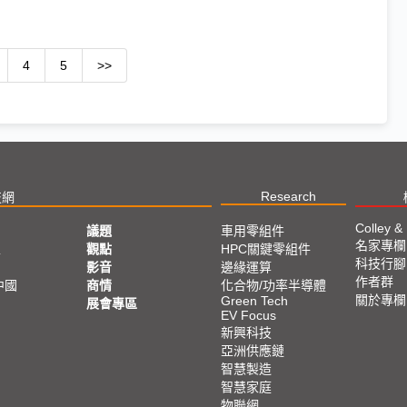
4
5
>>
Research
技網
Colley &
議題
車用零組件
名家專欄
亞
觀點
HPC關鍵零組件
科技行腳
影音
邊緣運算
作者群
中國
商情
化合物/功率半導體
關於專欄
Green Tech
展會專區
EV Focus
新興科技
亞洲供應鏈
智慧製造
智慧家庭
物聯網