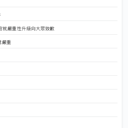
件
官就嚴重性升級向大眾致歉
常嚴重