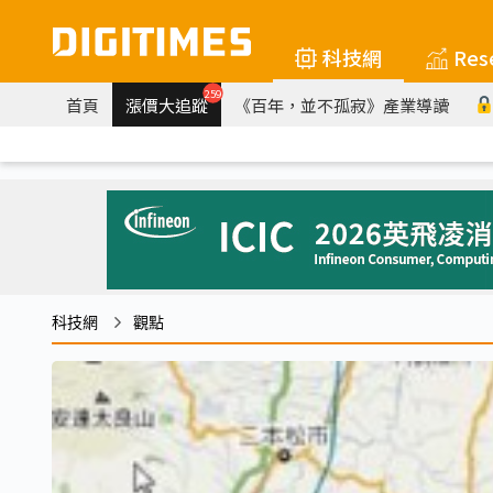
科技網
Res
259
首頁
漲價大追蹤
《百年，並不孤寂》產業導讀
科技網
觀點