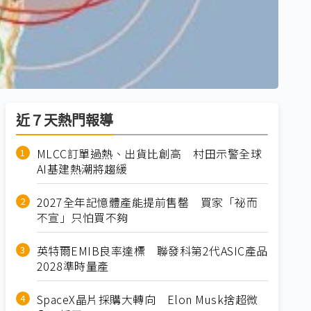
近７天熱門報導
MLCC訂單過熱、出貨比創高 村田示警全球
AI基建熱潮將趨緩
2027全年記憶體產能提前售罄 買家「祕而
不宣」只怕買不夠
英特爾EMIB良率達標 聯發科第2代ASIC產品
2028準時量產
SpaceX晶片採購大轉向 Elon Musk捨超微