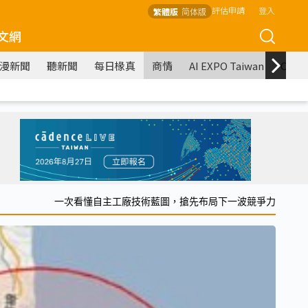
評估申請
登入
繁體版
简体版
文網
漫新聞
聽新聞
每日椽真
商情
AI EXPO Taiwan
COM
一次看懂自主工廠技術藍圖，搶先布局下一波競爭力