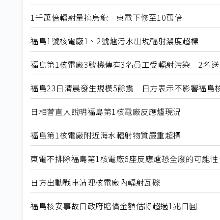
1千萬倍輻射量搞烏龍 東電下修至10萬倍
福島1號核電廠1、2號爐污水出現輻射濃度超標
福島第1核電廠3號機傳有3名員工受輻射污染 2名送
福島23日清晨發生規模5餘震 日方表示不影響福島
日相菅直人說明福島第1核電廠反應爐現況
福島第1核電廠附近海水輻射物質嚴重超標
東電不排除福島第1核電廠6座反應爐恐全廢的可能性
日方出動戰車清理核電廠內輻射瓦礫
福島核安事故日政府賠償金額估將超過1兆日圓