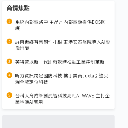
商情焦點
系統內部電路中 主晶片內部電源提供EOS防
護
屏南偏鄉智慧韌性扎根 東港安泰醫院導入AI影
像辨識
英特蒙以新一代即時軟體推動工業控制革新
昕力資訊跨足國防科技 攜手美商Juxta引進尖
端全域定位科技
台科大育成新創虎智科技亮相AI WAVE 主打企
業地端AI商用