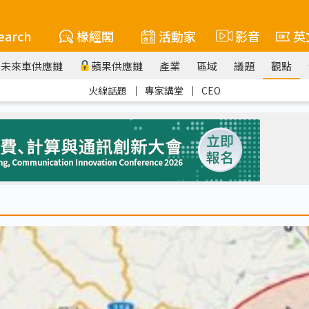
earch
椽經閣
活動家
影音
英
未來車供應鏈
蘋果供應鏈
產業
區域
議題
觀點
火線話題
｜
專家講堂
｜
CEO