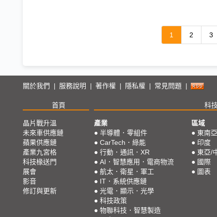
1
2
3
關於我們
服務說明
著作權
隱私權
常見問題
|
|
|
|
|
首頁
科
晶片戰升溫
產業
區域
未來車供應鏈
●
半導體．零組件
●
東南
蘋果供應鏈
●
CarTech．綠能
●
印度
產業九宮格
●
行動．通訊．XR
●
東亞/
科技椽送門
●
AI．智慧應用．電商物流
●
國際
展會
●
航太．衛星．軍工
●
圖表
影音
●
IT．系統供應鏈
修訂與更新
●
光電．顯示．光學
●
科技政策
●
物聯科技．智慧製造