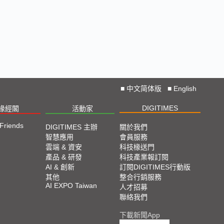
■
中文简体版
■
English
DIGITIMES
椽經閣
活動家
 Friends
DIGITIMES 主辦
關於我們
智慧應用
會員服務
雲端 & 資安
科技椽送門
產品 & 研發
科技產業報訂閱
AI & 創新
訂閱DIGITIMES行動版
其他
整合行銷服務
AI EXPO Taiwan
人才招募
聯絡我們
下載新聞App