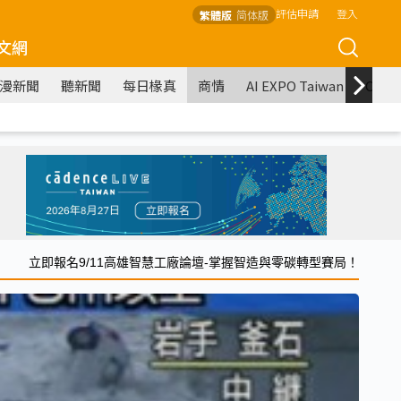
評估申請
登入
繁體版
简体版
文網
漫新聞
聽新聞
每日椽真
商情
AI EXPO Taiwan
COM
立即報名9/11高雄智慧工廠論壇-掌握智造與零碳轉型賽局！