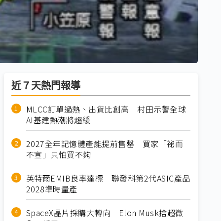
近７天熱門報導
MLCC訂單過熱、出貨比創高 村田示警全球
AI基建熱潮將趨緩
2027全年記憶體產能提前售罄 買家「祕而
不宣」只怕買不夠
英特爾EMIB良率達標 聯發科第2代ASIC產品
2028準時量產
SpaceX晶片採購大轉向 Elon Musk捨超微