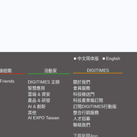
■
中文简体版
■
English
DIGITIMES
椽經閣
活動家
 Friends
DIGITIMES 主辦
關於我們
智慧應用
會員服務
雲端 & 資安
科技椽送門
產品 & 研發
科技產業報訂閱
AI & 創新
訂閱DIGITIMES行動版
其他
整合行銷服務
AI EXPO Taiwan
人才招募
聯絡我們
下載新聞App