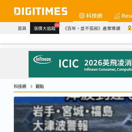
科技網
Res
259
首頁
漲價大追蹤
《百年，並不孤寂》產業導讀
科技網
觀點