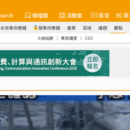
earch
椽經閣
活動家
影音
英
未來車供應鏈
蘋果供應鏈
產業
區域
議題
觀點
火線話題
｜
專家講堂
｜
CEO