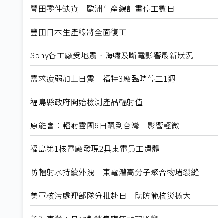
豐田零件缺貨 歐洲生產線計畫停工數日
豐田日本生產線將全面復工
Sony各工廠受地震、海嘯及斷電影響最新狀況
需求疲弱加上日震 福特3廠臨時停工1週
福島縣政府開始檢測產品輻射值
原能會：輻射雲團6日飄到台灣 影響輕微
福島第1核電廠發現2具東電員工遺體
防輻射水持續外洩 東電灌高分子聚合物堵裂縫
美軍核污處理部隊分批赴日 助防範核災擴大