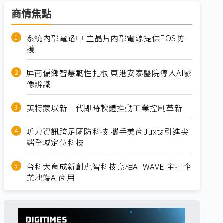
商情焦點
系統內部電路中 主晶片內部電源提供EOS防
護
屏南偏鄉智慧韌性扎根 東港安泰醫院導入AI影
像辨識
英特蒙以新一代即時軟體推動工業控制革新
昕力資訊跨足國防科技 攜手美商Juxta引進尖
端全域定位科技
台科大育成新創虎智科技亮相AI WAVE 主打企
業地端AI商用