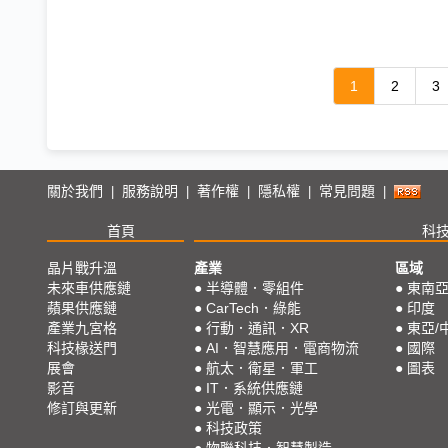
1
2
3
關於我們
服務說明
著作權
隱私權
常見問題
|
|
|
|
|
首頁
科
晶片戰升溫
產業
區域
未來車供應鏈
●
半導體．零組件
●
東南
蘋果供應鏈
●
CarTech．綠能
●
印度
產業九宮格
●
行動．通訊．XR
●
東亞/
科技椽送門
●
AI．智慧應用．電商物流
●
國際
展會
●
航太．衛星．軍工
●
圖表
影音
●
IT．系統供應鏈
修訂與更新
●
光電．顯示．光學
●
科技政策
●
物聯科技．智慧製造