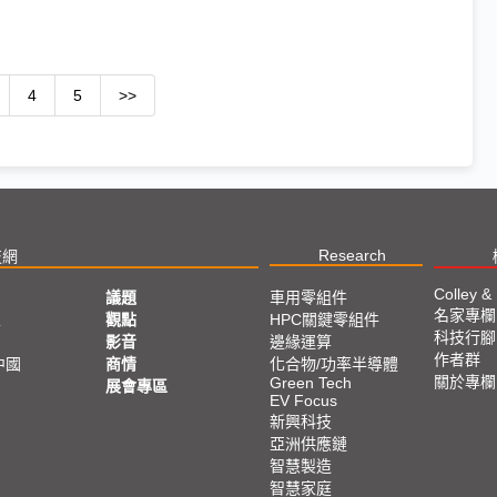
4
5
>>
Research
技網
Colley &
議題
車用零組件
名家專欄
亞
觀點
HPC關鍵零組件
科技行腳
影音
邊緣運算
作者群
中國
商情
化合物/功率半導體
關於專欄
Green Tech
展會專區
EV Focus
新興科技
亞洲供應鏈
智慧製造
智慧家庭