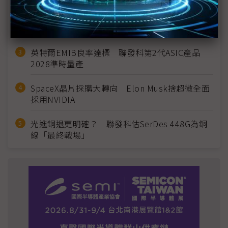
2027全年記憶體產能提前售罄 買家「祕而不
宣」只怕買不夠
英特爾EMIB良率達標 聯發科第2代ASIC產品
2028準時量產
SpaceX晶片採購大轉向 Elon Musk捨超微全面
採用NVIDIA
光進銅退更明確？ 聯發科估SerDes 448G為銅
線「最終戰場」