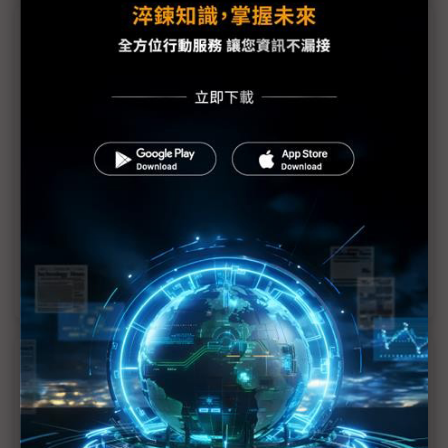
議題精選－美系車廠罷工落幕後
電動車2024年貢獻營收 鴻海從美車廠罷工看到商機
美汽車工會促Tesla、豐田組工會 拜登公開力挺
全美汽車業罷工進入第二階段 Tesla將成下一箭靶？
美汽車業罷工 AM供應鏈拉貨動能升
歐、美車市兩樣情 庫存與行銷皆背道而馳？
近７天熱門報導
MLCC訂單過熱、出貨比創高 村田示警全球AI基
建熱潮將趨緩