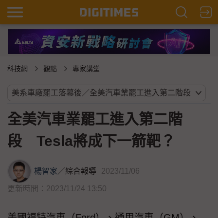
科技網
觀點
專家講堂
全美汽車業罷工進入第二階
段 Tesla將成下一箭靶？
楊智家
／
綜合報導
2023/11/06
更新時間：2023/11/24 13:50
美國福特汽車（Ford）、通用汽車（GM）、