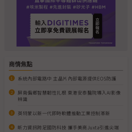
商情焦點
系統內部電路中 主晶片內部電源提供EOS防護
屏南偏鄉智慧韌性扎根 東港安泰醫院導入AI影像
辨識
英特蒙以新一代即時軟體推動工業控制革新
昕力資訊跨足國防科技 攜手美商Juxta引進尖端