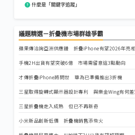
什麼是「關鍵字追蹤」
議題精選－折疊機市場群雄爭霸
蘋果傳洽詢亞洲供應鏈 折疊iPhone有望2026年亮
手機2H出貨有望突破6億 市場需留意這3點動向
才傳折疊iPhone將問世 華為已準備推出3折機
三星取得旋轉式顯示器設計專利 與樂金Wing有何差
三星折疊機走入成熟 但已不再新奇
小米新品創新低價 折疊機銷售添柴火
折疊機競局再擴大 AI加持下2H出貨有望超預期