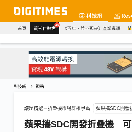
科技網
Res
40
首頁
黃崇仁辭世
《百年，並不孤寂》產業導讀
科技網
觀點
議題精選－折疊機市場群雄爭霸
蘋果攜SDC開發折疊機 