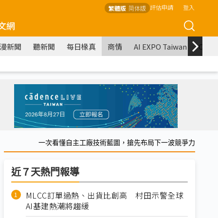
評估申請
登入
繁體版
简体版
文網
漫新聞
聽新聞
每日椽真
商情
AI EXPO Taiwan
COM
一次看懂自主工廠技術藍圖，搶先布局下一波競爭力
近７天熱門報導
MLCC訂單過熱、出貨比創高 村田示警全球
AI基建熱潮將趨緩