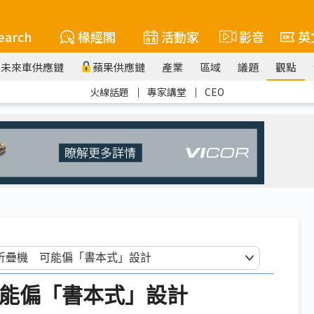
earch
椽經閣
活動家
影音
英
未來車供應鏈
蘋果供應鏈
產業
區域
議題
觀點
火線話題
｜
專家講堂
｜
CEO
可能偏「書本式」設計