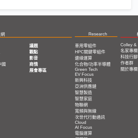
Research
技網
Colley &
議題
車用零組件
名家專欄
亞
觀點
HPC關鍵零組件
科技行腳
影音
邊緣運算
作者群
中國
商情
化合物/功率半導體
關於專欄
Green Tech
展會專區
EV Focus
新興科技
亞洲供應鏈
智慧製造
智慧家庭
物聯網
寬頻與無線
次世代行動通訊
Cloud
AI Focus
電腦運算