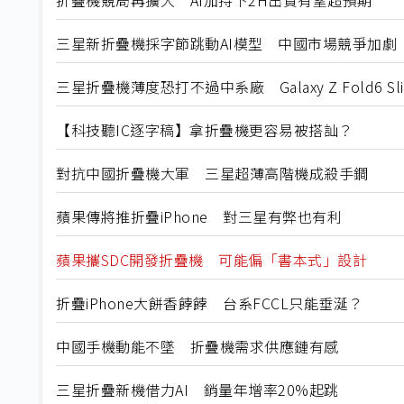
三星新折疊機採字節跳動AI模型 中國市場競爭加劇
三星折疊機薄度恐打不過中系廠 Galaxy Z Fold6 Sl
【科技聽IC逐字稿】拿折疊機更容易被搭訕？
對抗中國折疊機大軍 三星超薄高階機成殺手鐧
蘋果傳將推折疊iPhone 對三星有弊也有利
蘋果攜SDC開發折疊機 可能偏「書本式」設計
折疊iPhone大餅香餑餑 台系FCCL只能垂涎？
中國手機動能不墜 折疊機需求供應鏈有感
三星折疊新機借力AI 銷量年增率20%起跳