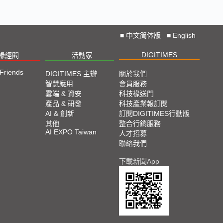
■
中文简体版
■
English
DIGITIMES
椽經閣
活動家
 Friends
DIGITIMES 主辦
關於我們
智慧應用
會員服務
雲端 & 資安
科技椽送門
產品 & 研發
科技產業報訂閱
AI & 創新
訂閱DIGITIMES行動版
其他
整合行銷服務
AI EXPO Taiwan
人才招募
聯絡我們
下載新聞App