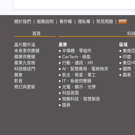
關於我們
服務說明
著作權
隱私權
常見問題
|
|
|
|
|
首頁
科
晶片戰升溫
產業
區域
未來車供應鏈
●
半導體．零組件
●
東南
蘋果供應鏈
●
CarTech．綠能
●
印度
產業九宮格
●
行動．通訊．XR
●
東亞/
科技椽送門
●
AI．智慧應用．電商物流
●
國際
展會
●
航太．衛星．軍工
●
圖表
影音
●
IT．系統供應鏈
修訂與更新
●
光電．顯示．光學
●
科技政策
●
物聯科技．智慧製造
●
圖表