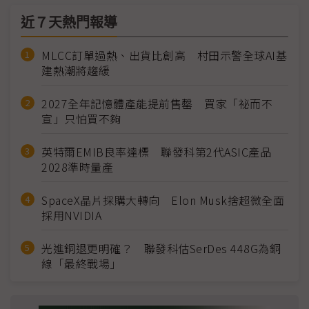
近７天熱門報導
MLCC訂單過熱、出貨比創高 村田示警全球AI基
建熱潮將趨緩
2027全年記憶體產能提前售罄 買家「祕而不
宣」只怕買不夠
英特爾EMIB良率達標 聯發科第2代ASIC產品
2028準時量產
SpaceX晶片採購大轉向 Elon Musk捨超微全面
採用NVIDIA
光進銅退更明確？ 聯發科估SerDes 448G為銅
線「最終戰場」