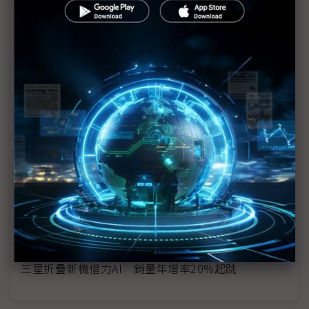
三星折疊機薄度恐打不過中系廠 Galaxy Z Fold6
Slim傳11.5mm厚
【科技聽IC逐字稿】拿折疊機更容易被搭訕？
對抗中國折疊機大軍 三星超薄高階機成殺手鐧
蘋果傳將推折疊iPhone 對三星有弊也有利
蘋果攜SDC開發折疊機 可能偏「書本式」設計
折疊iPhone大餅香餑餑 台系FCCL只能垂涎？
中國手機動能不墜 折疊機需求供應鏈有感
三星折疊新機借力AI 銷量年增率20%起跳