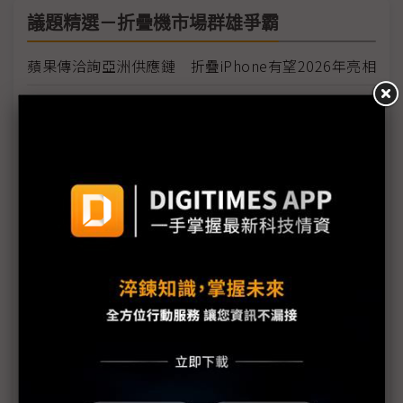
議題精選－折疊機市場群雄爭霸
蘋果傳洽詢亞洲供應鏈 折疊iPhone有望2026年亮相
手機2H出貨有望突破6億 市場需留意這3點動向
才傳折疊iPhone將問世 華為已準備推出3折機
三星取得旋轉式顯示器設計專利 與樂金Wing有何差
別？
三星折疊機走入成熟 但已不再新奇
小米新品創新低價 折疊機銷售添柴火
折疊機競局再擴大 AI加持下2H出貨有望超預期
三星新折疊機採字節跳動AI模型 中國市場競爭加劇