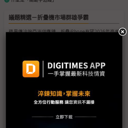
議題精選－折疊機市場群雄爭霸
蘋果傳洽詢亞洲供應鏈 折疊iPhone有望2026年亮相
手機2H出貨有望突破6億 市場需留意這3點動向
才傳折疊iPhone將問世 華為已準備推出3折機
三星取得旋轉式顯示器設計專利 與樂金Wing有何差
別？
三星折疊機走入成熟 但已不再新奇
小米新品創新低價 折疊機銷售添柴火
折疊機競局再擴大 AI加持下2H出貨有望超預期