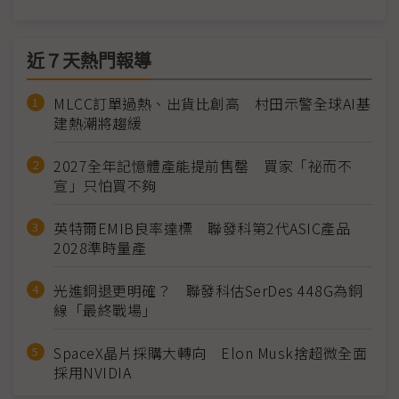
近７天熱門報導
MLCC訂單過熱、出貨比創高 村田示警全球AI基
建熱潮將趨緩
2027全年記憶體產能提前售罄 買家「祕而不
宣」只怕買不夠
英特爾EMIB良率達標 聯發科第2代ASIC產品
2028準時量產
光進銅退更明確？ 聯發科估SerDes 448G為銅
線「最終戰場」
SpaceX晶片採購大轉向 Elon Musk捨超微全面
採用NVIDIA