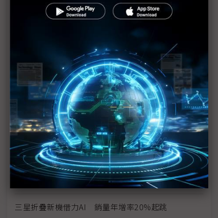
三星新折疊機採字節跳動AI模型 中國市場競爭加劇
三星折疊機薄度恐打不過中系廠 Galaxy Z Fold6
Slim傳11.5mm厚
【科技聽IC逐字稿】拿折疊機更容易被搭訕？
對抗中國折疊機大軍 三星超薄高階機成殺手鐧
蘋果傳將推折疊iPhone 對三星有弊也有利
蘋果攜SDC開發折疊機 可能偏「書本式」設計
折疊iPhone大餅香餑餑 台系FCCL只能垂涎？
中國手機動能不墜 折疊機需求供應鏈有感
三星折疊新機借力AI 銷量年增率20%起跳