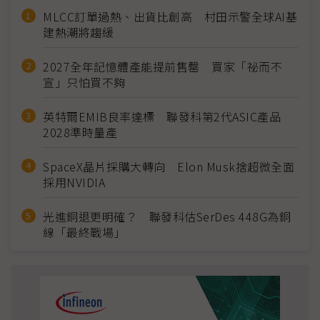
MLCC訂單過熱、出貨比創高 村田示警全球AI基
建熱潮將趨緩
2027全年記憶體產能提前售罄 買家「祕而不
宣」只怕買不夠
英特爾EMIB良率達標 聯發科第2代ASIC產品
2028準時量產
SpaceX晶片採購大轉向 Elon Musk捨超微全面
採用NVIDIA
光進銅退更明確？ 聯發科估SerDes 448G為銅
線「最終戰場」