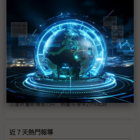
【科技聽IC逐字稿】拿折疊機更容易被搭訕？
對抗中國折疊機大軍 三星超薄高階機成殺手鐧
蘋果傳將推折疊iPhone 對三星有弊也有利
蘋果攜SDC開發折疊機 可能偏「書本式」設計
折疊iPhone大餅香餑餑 台系FCCL只能垂涎？
中國手機動能不墜 折疊機需求供應鏈有感
三星折疊新機借力AI 銷量年增率20%起跳
近７天熱門報導