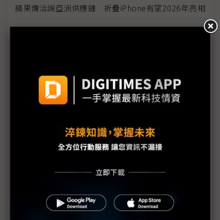
蘋果傳洽詢亞洲供應鏈 折疊iPhone有望2026年亮相
手機2H出貨有望突破6億 市場需留意這3點動向
才傳折疊iPhone將問世 華為已準備推出3折機
三星取得旋轉式顯示器設計專利 與樂金Wing有何差
別？
三星折疊機走入成熟 但已不再新奇
小米新品創新低價 折疊機銷售添柴火
折疊機競局再擴大 AI加持下2H出貨有望超預期
三星新折疊機採字節跳動AI模型 中國市場競爭加劇
三星折疊機薄度恐打不過中系廠 Galaxy Z Fold6
Slim傳11.5mm厚