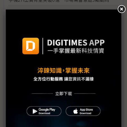
才傳折疊iPhone將問世 華為已準備推出3折機
三星取得旋轉式顯示器設計專利 與樂金Wing有何差
別？
三星折疊機走入成熟 但已不再新奇
小米新品創新低價 折疊機銷售添柴火
折疊機競局再擴大 AI加持下2H出貨有望超預期
三星新折疊機採字節跳動AI模型 中國市場競爭加劇
三星折疊機薄度恐打不過中系廠 Galaxy Z Fold6
Slim傳11.5mm厚
【科技聽IC逐字稿】拿折疊機更容易被搭訕？