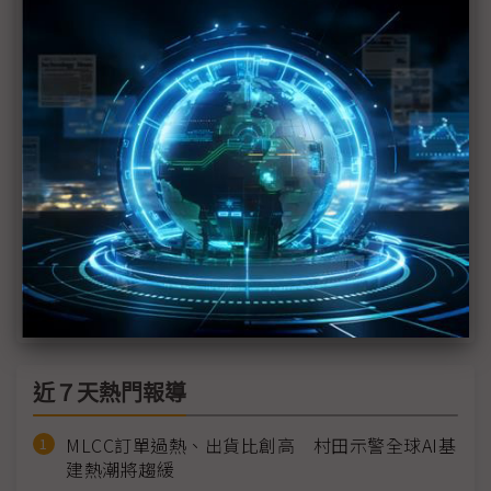
對抗中國折疊機大軍 三星超薄高階機成殺手鐧
蘋果傳將推折疊iPhone 對三星有弊也有利
蘋果攜SDC開發折疊機 可能偏「書本式」設計
折疊iPhone大餅香餑餑 台系FCCL只能垂涎？
中國手機動能不墜 折疊機需求供應鏈有感
三星折疊新機借力AI 銷量年增率20%起跳
近７天熱門報導
MLCC訂單過熱、出貨比創高 村田示警全球AI基
建熱潮將趨緩