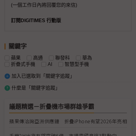
(一個工作日內將回覆您的來信)
訂閱DIGITIMES 行動版
關鍵字
蘋果
高通
聯發科
華為
折疊式手機
AI
智慧型手機
加入已選取到「關鍵字追蹤」
什麼是「關鍵字追蹤」
議題精選－折疊機市場群雄爭霸
蘋果傳洽詢亞洲供應鏈 折疊iPhone有望2026年亮相
手機2H出貨有望突破6億 市場需留意這3點動向