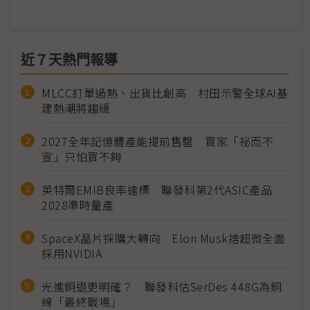
近７天熱門報導
MLCC訂單過熱、出貨比創高 村田示警全球AI基
建熱潮將趨緩
2027全年記憶體產能提前售罄 買家「祕而不
宣」只怕買不夠
英特爾EMIB良率達標 聯發科第2代ASIC產品
2028準時量產
SpaceX晶片採購大轉向 Elon Musk捨超微全面
採用NVIDIA
光進銅退更明確？ 聯發科估SerDes 448G為銅
線「最終戰場」