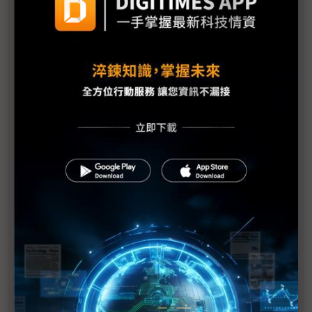
盟立偕義美闖無人機產業內幕 SEMICON將亮相人形
機器人
「無人載具之眼」需求熱 影像供應鏈緊抓系整商機
聰泰邊緣運算平台動能倍增 新品搶攻無人載具應用
半導體、國防軍工雙引擎帶動 千附精密看旺2026營
運動能
無人機產業的「非典型」路徑 軍規與3C規界線模糊
無人機擬轉列彈藥耗材 民間企業加速配合生產
為升電裝投入無人機反制系統 跨界打造「空中盾
牌」
新纖打造北台灣最大無人機中心 卡入桃竹ICT供應