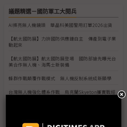
議題精選－國防軍工大閱兵
AI擦亮無人機鏡頭 華晶科美國警用訂單2026出貨
【航太國防展】力拚國防供應鏈自主 傳產到電子業
動起來
【航太國防展】航太國防展登場 國防部搶先曝光台
美合作無人機、海馬士新裝備
蜂群作戰顛覆作戰模式 無人機反制系統成新顯學
台灣無人機強化體系作戰 烏克蘭Skyeton攜實戰經
驗登國防展
護國神山接棒演出 國防航太展海空戰力成主旋律
力山布局無人機動力系統 攜手長榮航太、中光電