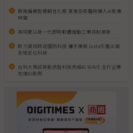
屏南偏鄉智慧韌性扎根 東港安泰醫院導入AI影像
辨識
英特蒙以新一代即時軟體推動工業控制革新
昕力資訊跨足國防科技 攜手美商Juxta引進尖端
全域定位科技
台科大育成新創虎智科技亮相AI WAVE 主打企業
地端AI商用