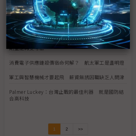
鏈
攻擊無人機需求大開 製造商靠「換湯」加速軍售流
程
（獨家）供應鏈傳中國備貨200萬架無人機 台灣短
期量能再受考驗
消費電子供應鏈殺價宿命何解？ 航太軍工是盞明燈
軍工與智慧機械才要起飛 薪資無誘因職缺乏人問津
Palmer Luckey：台灣止戰的最佳利器 就是國防結
合高科技
1
2
>>