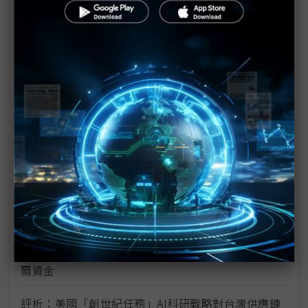
新的逆襲之路？ 業者估未來5~10年中國將竄出多家
TPU
未蒙其利先受其害 美國製造業景氣連9個月衰退
H200效能翻6倍、價格增3成 NVIDIA「清庫存」仍
讓中國動心
豐田目標2026全球生產破千萬輛 HEV需求強勁跨越
電動車放緩影響
東南亞各國與美貿易協議持續推進 2026聚焦關鍵礦
產、轉口問題
陳立武與川普關鍵40分鐘會談 將政治阻力化為英特
爾資金
評析：美國「創世紀任務」AI科研戰略對台灣供應鏈