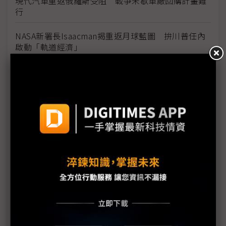
現代汽車重返俄羅斯受阻 戰爭未歇車廠回購計畫難
行
NASA新署長Isaacman揭重返月球藍圖 拚川普任內
啟動「軌道經濟」
中國H200訂單暴增逾200萬顆 NVIDIA傳急敲台積新
產能
黃仁勳誠聘Groq 員工股權「折現」約9成隨CEO加
入NVIDIA
川普10萬美元H-1B簽證費用爭議延燒 美國商會提起
上訴
魏哲家自嘲含淚打造台積美廠 NYT剖析1.8萬條法規
如何綁住晶圓代工龍頭手腳
從DeepSeek到H200鬆綁 盤點NVIDIA 2025年十大
關鍵時刻