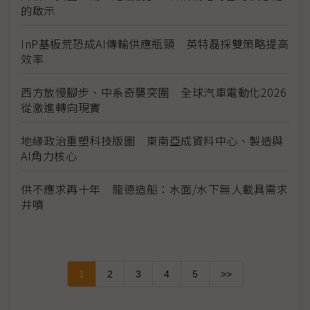
的啟示
InP基板荒恐成AI傳輸供應瓶頸 英特磊採雙策略提高
效率
西方放慢腳步、中系奇襲突圍 全球汽車電動化2026
從激進轉向現實
地緣政治重塑科技版圖 東南亞成資料中心、製造與
AI角力核心
供不應求再十年 龍德造船：水面/水下無人載具需求
井噴
1
2
3
4
5
>>