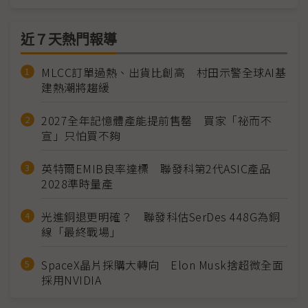
近７天熱門報導
MLCC訂單過熱、出貨比創高 村田示警全球AI基
建熱潮將趨緩
2027全年記憶體產能提前售罄 買家「祕而不
宣」只怕買不夠
英特爾EMIB良率達標 聯發科第2代ASIC產品
2028準時量產
光進銅退更明確？ 聯發科估SerDes 448G為銅
線「最終戰場」
SpaceX晶片採購大轉向 Elon Musk捨超微全面
採用NVIDIA