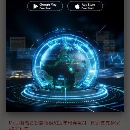
Vivo終止開發的啟示 智慧眼鏡三大壁壘
光波導技術邁入深水區 台廠精密光學迎來新成長曲
線
徐秀蘭閃過SiC紅海區 以12吋高傳導晶圓與AI眼鏡重
塑戰場
XR邁向長時配戴新里程 AI眼鏡終極型態尚未定色
蘋果、三星料加入智慧眼鏡戰局 推動市場成長但整
併加速
台灣囝仔闖智慧眼鏡之路 L'Atitude 52°N以「中歐
合璧」鎖定戶外賽道
Meta擬增產智慧眼鏡加速布局穿戴AI 同步關閉多家
VR工作室