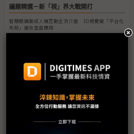
議題精選－新「視」界大戰開打
智慧眼鏡漸成人機互動主流介面 3D視覺廠「平台化
布局」搶攻垂直應用
AR眼鏡難甩「高貴包袱 」 供應鏈面臨成本下修考驗
蘋果、三星加入AR眼鏡「十年戰局」 台系光學廠大
閱兵
智慧眼鏡處理器薑是老的辣 高通、聯發科與蘋果各
自發力
阿里巴巴領軍中國AI眼鏡生態 正面迎戰Meta、三星
Meta縮減XR版圖背後的戰略反思與未來押注
智慧眼鏡2026邁向三強鼎立 AR眼鏡爆發期要再等3
年