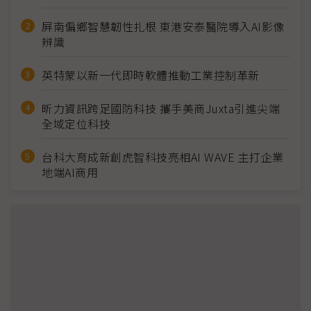
屏南偏鄉智慧韌性扎根 東港安泰醫院導入AI影像
辨識
英特蒙以新一代即時軟體推動工業控制革新
昕力資訊跨足國防科技 攜手美商Juxta引進尖端
全域定位科技
台科大育成新創虎智科技亮相AI WAVE 主打企業
地端AI商用