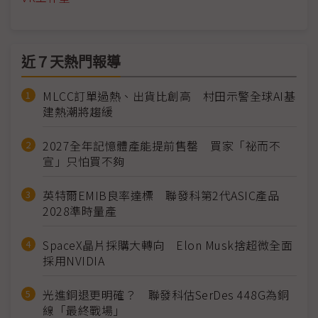
近７天熱門報導
MLCC訂單過熱、出貨比創高 村田示警全球AI基
建熱潮將趨緩
2027全年記憶體產能提前售罄 買家「祕而不
宣」只怕買不夠
英特爾EMIB良率達標 聯發科第2代ASIC產品
2028準時量產
SpaceX晶片採購大轉向 Elon Musk捨超微全面
採用NVIDIA
光進銅退更明確？ 聯發科估SerDes 448G為銅
線「最終戰場」