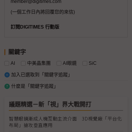
member@digitimes.com
(一個工作日內將回覆您的來信)
訂閱DIGITIMES 行動版
關鍵字
AI
中美晶集團
AI眼鏡
SiC
加入已選取到「關鍵字追蹤」
什麼是「關鍵字追蹤」
議題精選－新「視」界大戰開打
智慧眼鏡漸成人機互動主流介面 3D視覺廠「平台化
布局」搶攻垂直應用