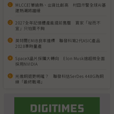
MLCC訂單過熱、出貨比創高 村田示警全球AI基
建熱潮將趨緩
2027全年記憶體產能提前售罄 買家「祕而不
宣」只怕買不夠
英特爾EMIB良率達標 聯發科第2代ASIC產品
2028準時量產
SpaceX晶片採購大轉向 Elon Musk捨超微全面
採用NVIDIA
光進銅退更明確？ 聯發科估SerDes 448G為銅
線「最終戰場」