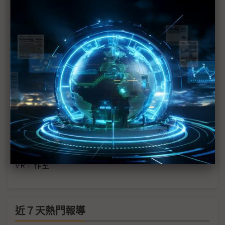
線
徐秀蘭閃過SiC紅海區 以12吋高傳導晶圓與AI眼鏡重
塑戰場
XR邁向長時配戴新里程 AI眼鏡終極型態尚未定色
蘋果、三星料加入智慧眼鏡戰局 推動市場成長但整
併加速
台灣囝仔闖智慧眼鏡之路 L'Atitude 52°N以「中歐
合璧」鎖定戶外賽道
Meta擬增產智慧眼鏡加速布局穿戴AI 同步關閉多家
VR工作室
近７天熱門報導