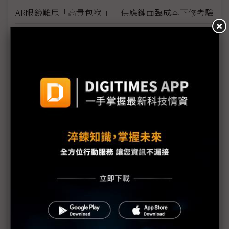
AR眼鏡難甩「高貴包袱 」 供應鏈面臨成本下修考驗
蘋果、三星加入AR眼鏡「十年戰局」 台系光學廠大
閱兵
智慧眼鏡處理器薑是老的辣 高通、聯發科與蘋果各
自發力
阿里巴巴領軍中國AI眼鏡生態 正面迎戰Meta、三星
Meta縮減XR版圖背後的戰略反思與未來押注
智慧眼鏡2026邁向三強鼎立 AR眼鏡爆發期要再等3
年
Vivo終止開發的啟示 智慧眼鏡三大壁壘
光波導技術邁入深水區 台廠精密光學迎來新成長曲