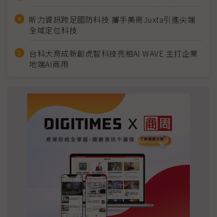
昕力資訊跨足國防科技 攜手美商Juxta引進尖端
全域定位科技
台科大育成新創虎智科技亮相AI WAVE 主打企業
地端AI商用