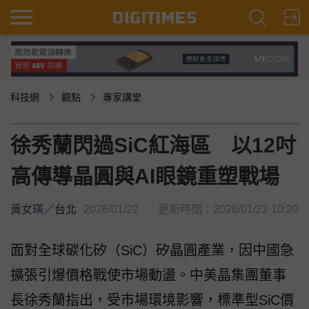
科技網
觀點
專家講堂
徐秀蘭閃過SiC紅海區 以12吋
高傳導晶圓與AI眼鏡重塑戰場
黃女瑛
／
台北
2026/01/22
更新時間：2026/01/22 10:20
面對全球碳化矽（SiC）矽晶圓產業，因中國急
擴張引爆價格戰使市場動盪。中美晶集團董事
長徐秀蘭指出，受市場環境影響，標準型SiC價