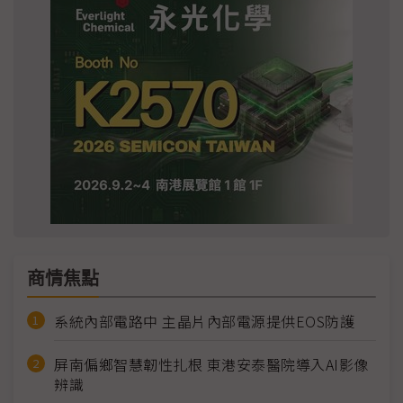
商情焦點
系統內部電路中 主晶片內部電源提供EOS防護
屏南偏鄉智慧韌性扎根 東港安泰醫院導入AI影像
辨識