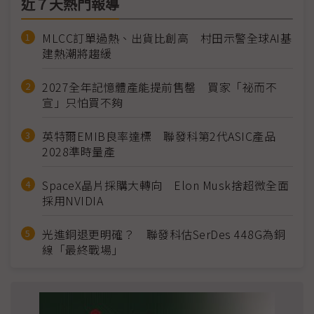
近７天熱門報導
MLCC訂單過熱、出貨比創高 村田示警全球AI基
建熱潮將趨緩
2027全年記憶體產能提前售罄 買家「祕而不
宣」只怕買不夠
英特爾EMIB良率達標 聯發科第2代ASIC產品
2028準時量產
SpaceX晶片採購大轉向 Elon Musk捨超微全面
採用NVIDIA
光進銅退更明確？ 聯發科估SerDes 448G為銅
線「最終戰場」