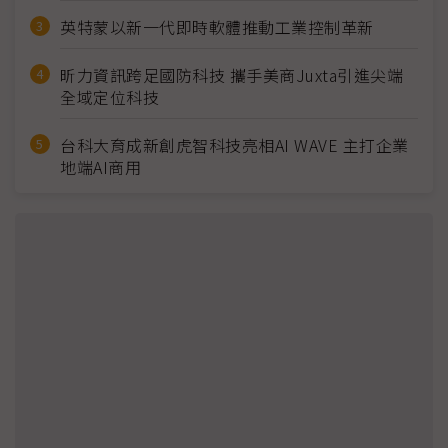
英特蒙以新一代即時軟體推動工業控制革新
昕力資訊跨足國防科技 攜手美商Juxta引進尖端
全域定位科技
台科大育成新創虎智科技亮相AI WAVE 主打企業
地端AI商用