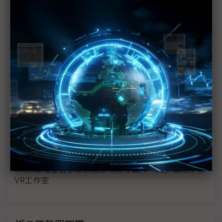
光波導技術邁入深水區 台廠精密光學迎來新成長曲
線
徐秀蘭閃過SiC紅海區 以12吋高傳導晶圓與AI眼鏡重
塑戰場
XR邁向長時配戴新里程 AI眼鏡終極型態尚未定色
蘋果、三星料加入智慧眼鏡戰局 推動市場成長但整
併加速
台灣囝仔闖智慧眼鏡之路 L'Atitude 52°N以「中歐
合璧」鎖定戶外賽道
Meta擬增產智慧眼鏡加速布局穿戴AI 同步關閉多家
VR工作室