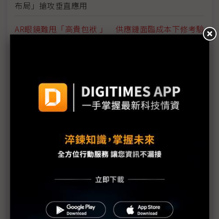
布局」搶攻垂直應用
AR眼鏡難甩「高貴包袱 」 供應鏈面臨成本下修考驗
蘋果、三星加入AR眼鏡「十年戰局」 台系光學廠大
閱兵
智慧眼鏡處理器薑是老的辣 高通、聯發科與蘋果各
自發力
阿里巴巴領軍中國AI眼鏡生態 正面迎戰Meta、三星
Meta縮減XR版圖背後的戰略反思與未來押注
智慧眼鏡2026邁向三強鼎立 AR眼鏡爆發期要再等3
年
Vivo終止開發的啟示 智慧眼鏡三大壁壘