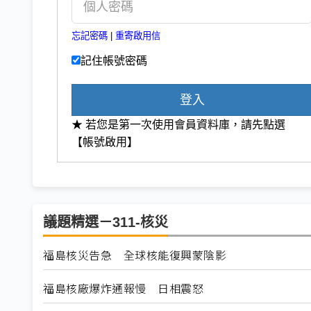
忘記密碼
|
重寄啟用信
記住帳號密碼
登入
★ 若您是第一次使用會員資料庫，請先點選
【帳號啟用】
議題精選－311-核災
福島核災告急 全球核能復興蒙陰影
福島核廠爆炸通報慢 日相震怒