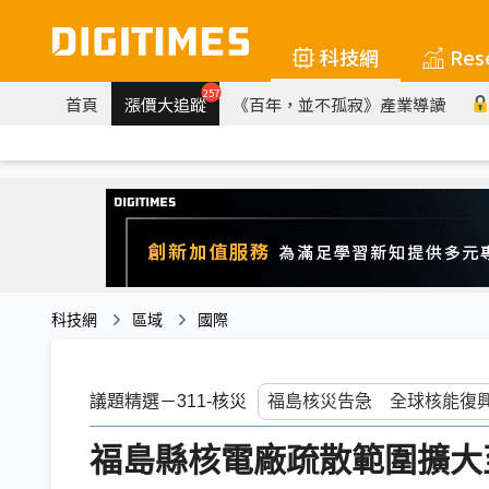
科技網
Res
257
首頁
漲價大追蹤
《百年，並不孤寂》產業導讀
科技網
區域
國際
議題精選－311-核災
福島縣核電廠疏散範圍擴大