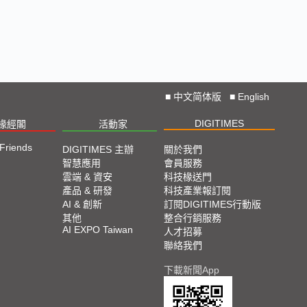
■
中文简体版
■
English
DIGITIMES
椽經閣
活動家
 Friends
DIGITIMES 主辦
關於我們
智慧應用
會員服務
雲端 & 資安
科技椽送門
產品 & 研發
科技產業報訂閱
AI & 創新
訂閱DIGITIMES行動版
其他
整合行銷服務
AI EXPO Taiwan
人才招募
聯絡我們
下載新聞App