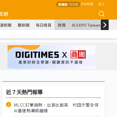
評估申請
登入
繁體版
简体版
文網
漫新聞
聽新聞
每日椽真
商情
AI EXPO Taiwan
COM
近７天熱門報導
MLCC訂單過熱、出貨比創高 村田示警全球
AI基建熱潮將趨緩