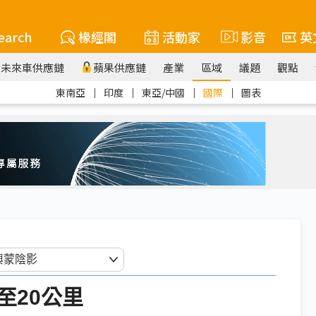
earch
椽經閣
活動家
影音
英
未來車供應鏈
蘋果供應鏈
產業
區域
議題
觀點
東南亞
｜
印度
｜
東亞/中國
｜
國際
｜
圖表
至20公里