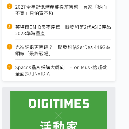
2027全年記憶體產能提前售罄 買家「祕而
不宣」只怕買不夠
英特爾EMIB良率達標 聯發科第2代ASIC產品
2028準時量產
光進銅退更明確？ 聯發科估SerDes 448G為
銅線「最終戰場」
SpaceX晶片採購大轉向 Elon Musk捨超微
全面採用NVIDIA