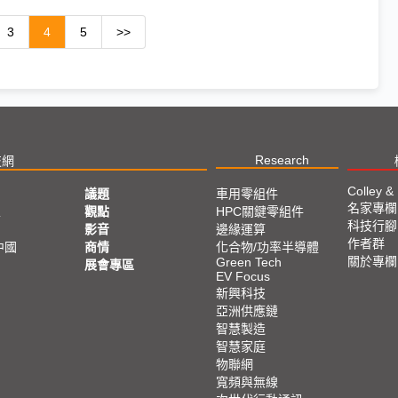
3
4
5
>>
Research
技網
Colley &
議題
車用零組件
名家專欄
亞
觀點
HPC關鍵零組件
科技行腳
影音
邊緣運算
作者群
中國
商情
化合物/功率半導體
關於專欄
Green Tech
展會專區
EV Focus
新興科技
亞洲供應鏈
智慧製造
智慧家庭
物聯網
寬頻與無線