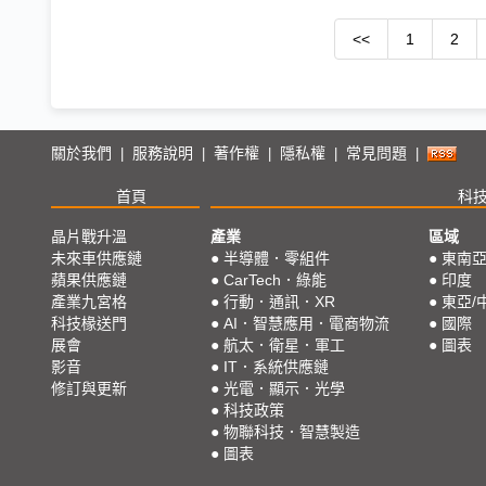
<<
1
2
關於我們
服務說明
著作權
隱私權
常見問題
|
|
|
|
|
首頁
科
晶片戰升溫
產業
區域
未來車供應鏈
●
半導體．零組件
●
東南
蘋果供應鏈
●
CarTech．綠能
●
印度
產業九宮格
●
行動．通訊．XR
●
東亞/
科技椽送門
●
AI．智慧應用．電商物流
●
國際
展會
●
航太．衛星．軍工
●
圖表
影音
●
IT．系統供應鏈
修訂與更新
●
光電．顯示．光學
●
科技政策
●
物聯科技．智慧製造
●
圖表