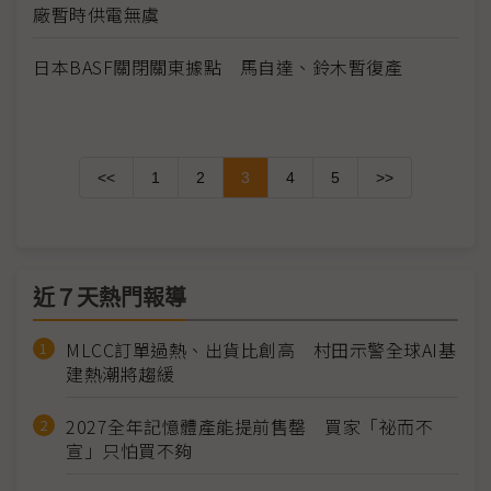
廠暫時供電無虞
日本BASF關閉關東據點 馬自達、鈴木暫復產
<<
1
2
3
4
5
>>
近７天熱門報導
MLCC訂單過熱、出貨比創高 村田示警全球AI基
建熱潮將趨緩
2027全年記憶體產能提前售罄 買家「祕而不
宣」只怕買不夠