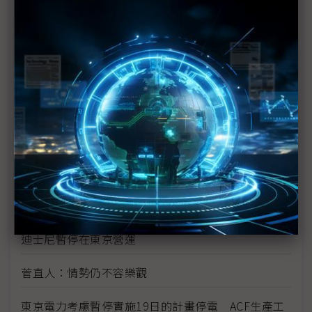
日產、本田延長停工
上游缺料 GM暫停歐洲產線 考慮韓產線減產
美智簽署核能合作協定
G7通力合作 日本二度衰退風險降低
美國加州偵得日輻射塵 專家表示應無危險
鴻海決議發行公司債 日本賑災大手筆捐款新台幣2
億元
迪士尼暫停在東京營運
菅直人：情勢仍不容樂觀
東京電力考慮暫停實施19日的計畫停電 ACF生產工