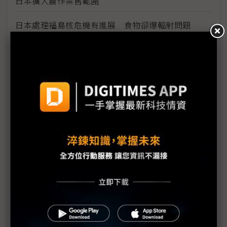
日本擴大農作禁售範圍
日本處理福島核危機有進展 食物卻爆輻射問題
日產日本組裝和零件廠本週將恢復運作
禾伸堂日本鉭電子公司22日復工
旺宏矽晶圓庫存充足 達2~3個月
Sony、日產部分廠房擬恢復營運
日本考慮提供企業10兆日圓補助
日警察廳：死傷、失蹤人數已逾2萬人
英國外交部分發碘片給旅日僑民
東芝、日立暫時關閉小尺寸液晶廠房