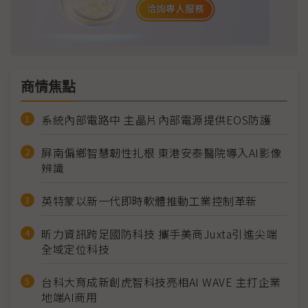
商情焦點
系統內部電路中 主晶片內部電源提供EOS防護
屏南偏鄉智慧韌性扎根 東港安泰醫院導入AI影像
辨識
英特蒙以新一代即時軟體推動工業控制革新
昕力資訊跨足國防科技 攜手美商Juxta引進尖端
全域定位科技
台科大育成新創虎智科技亮相AI WAVE 主打企業
地端AI商用