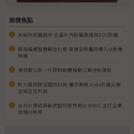
商情焦點
系統內部電路中 主晶片內部電源提供EOS防護
屏南偏鄉智慧韌性扎根 東港安泰醫院導入AI影像
辨識
英特蒙以新一代即時軟體推動工業控制革新
昕力資訊跨足國防科技 攜手美商Juxta引進尖端
全域定位科技
台科大育成新創虎智科技亮相AI WAVE 主打企業
地端AI商用