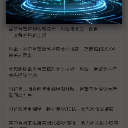
美方下波行動恐鎖定華為主動調查 川普打壓中國製
造2025企圖明顯
福建晉華連鎖效應擴大：聯電遭美殺一儆百
二度聲明恐難止損
聯電、福建晉華遭美控竊美光機密 恐面臨超過200
億美元罰金
美起訴聯電與晉華竊取美光技術 聯電：遺憾美方無
事先通知討論
川普第二回合懲陸重關稅倒計時 晉華禁令催促大陸
重回談判桌
川普懲陸重關稅 將迫使NVIDIA、美光漲價或遷廠
美中貿易重稅讓美國5G腳步變慢 助力高通對手取得