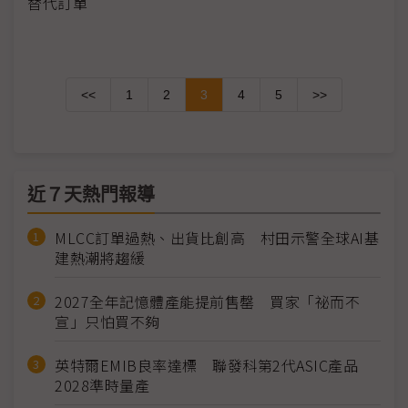
替代訂單
<<
1
2
3
4
5
>>
近７天熱門報導
MLCC訂單過熱、出貨比創高 村田示警全球AI基
建熱潮將趨緩
2027全年記憶體產能提前售罄 買家「祕而不
宣」只怕買不夠
英特爾EMIB良率達標 聯發科第2代ASIC產品
2028準時量產