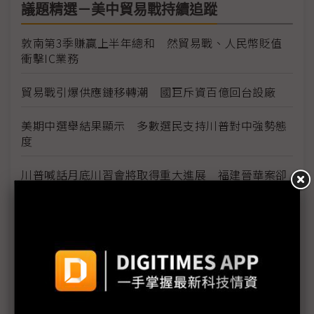
議題精選－美中貿易戰持續追蹤
敦南第3季賺贏上半年總和 然貿易戰、人民幣貶值
衝擊IC業務
貿易戰引爆供應鏈移轉潮 國巨斥資百億回台設廠
美期中選舉結果顯示 多數選民支持川普對中強勢態
度
川普喊話月底川習會將取得重大進展 福建晉華案卻
預示貿易戰恐將升高
美中貿易關係從合作變敵對 台廠夾縫中求存需重審
供應鏈定位
美中貿易戰延燒 大陸產品運到東南亞再出貨機率大
增