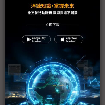
美中貿易戰攪亂半導體供應鏈 反刺激材料運用更有
效率
美中貿易戰禁止高科技外流 影響日本等第三國產業
鏈
美中貿易戰波及被動元件拉貨急凍 製造商擴產中如
何因應成難題
美中貿易戰導致旺季不旺 阿里巴巴下調2018全年財
測
日經點名合肥長鑫、長江存儲等陸廠成美方後續調查
行動目標
陸外交部要求美方提證明中方操縱竊密案 川習電話
熱線期G20對話重啟協商契機
美起訴聯電與晉華涉嫌竊密 美光表示欣慰