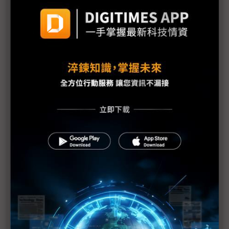
化引發歐系車廠震盪
Tim Cook宣布蘋果全數關稅退款 全額回流美國製造
與創新
關稅成本下調與皮卡需求支撐 通用汽車調升2026年
獲利展望
三星1Q26營益暴增逾700% 半導體與終端產品冰火
兩重天
政策協調不亞於產品創新 蘋果控險策劃Cook主外、
Ternus主內
川普關稅首筆退款預計5月11日發放 退稅平台CAPE
技術問題成焦點
日產FY25財測虧損收斂優於預期 汽車事業現金流轉
正