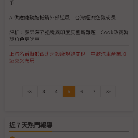
爭
AI供應鏈動能抵銷外部逆風 台灣經濟逆勢成長
評析：蘋果深陷退稅與印度反壟斷難題 Cook政商斡
旋角色更吃重
上汽名爵擬於西班牙設廠規避關稅 中歐汽車產業加
速交叉布局
<<
3
4
5
6
7
>>
近７天熱門報導