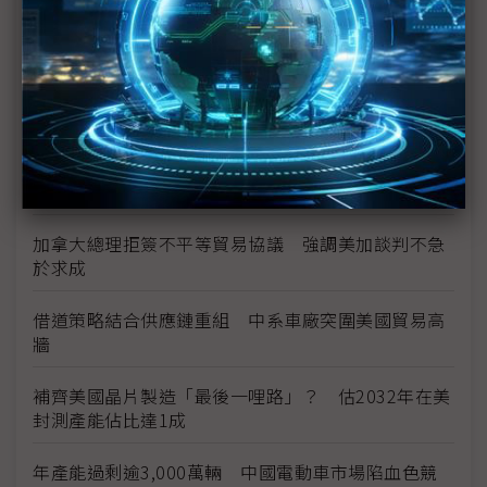
豐田靠HEV撐起全球銷售 車市轉型進入多路徑時代
供不應求與運輸成本推升 福特六和預告26年式美製
車價格調漲
美系政策擾動、中系產能過剩 全球車市結構性風險
升溫
加拿大總理拒簽不平等貿易協議 強調美加談判不急
於求成
借道策略結合供應鏈重組 中系車廠突圍美國貿易高
牆
補齊美國晶片製造「最後一哩路」？ 估2032年在美
封測產能佔比達1成
年產能過剩逾3,000萬輛 中國電動車市場陷血色競