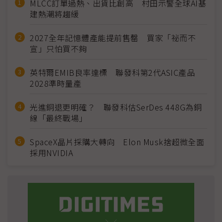
MLCC訂單過熱、出貨比創高 村田示警全球AI基
建熱潮將趨緩
2027全年記憶體產能提前售罄 買家「祕而不
宣」只怕買不夠
英特爾EMIB良率達標 聯發科第2代ASIC產品
2028準時量產
光進銅退更明確？ 聯發科估SerDes 448G為銅
線「最終戰場」
SpaceX晶片採購大轉向 Elon Musk捨超微全面
採用NVIDIA