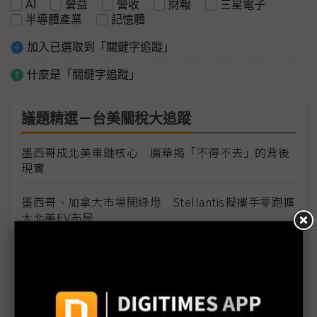
AI
營益
營收
財報
三星電子
半導體產業
記憶體
加入已選取到「關鍵字追蹤」
什麼是「關鍵字追蹤」
議題精選－台美關稅大追蹤
墨西哥成北美車鏈核心 廣華揭「不得不去」的背後
現實
墨西哥、加拿大市場開綠燈 Stellantis擬攜手零跑擴
大北美EV布局
川普政府擬全面重塑美印戰略關係 深化科技與防衛
合作
台積電、Jabil領頭加入GEPC 電子業聯手因應關稅
與出口管制風險