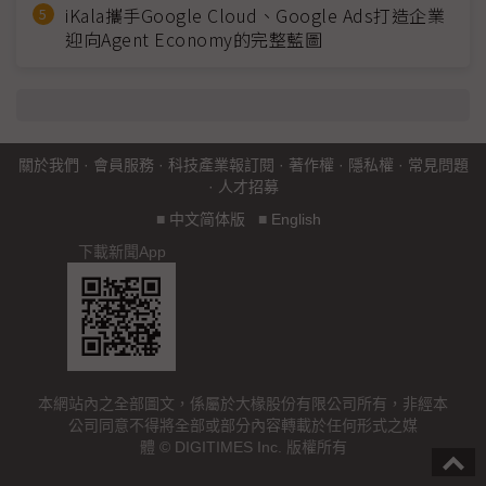
iKala攜手Google Cloud、Google Ads打造企業
迎向Agent Economy的完整藍圖
關於我們
·
會員服務
·
科技產業報訂閱
·
著作權
·
隱私權
·
常見問題
·
人才招募
■
中文简体版
■
English
下載新聞App
本網站內之全部圖文，係屬於大椽股份有限公司所有，非經本
公司同意不得將全部或部分內容轉載於任何形式之媒
體 © DIGITIMES Inc. 版權所有