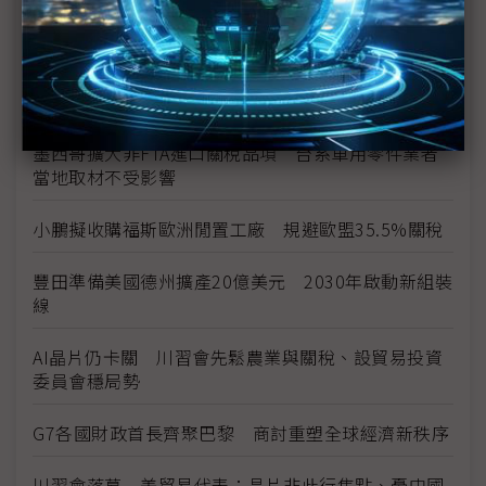
中國尋求延長中美貿易休兵 設301關稅接受上限
中美關稅休戰暫緩延長 美國財長拋AI與投資新架構
墨西哥擴大非FTA進口關稅品項 台系車用零件業者
當地取材不受影響
小鵬擬收購福斯歐洲閒置工廠 規避歐盟35.5%關稅
豐田準備美國德州擴產20億美元 2030年啟動新組裝
線
AI晶片仍卡關 川習會先鬆農業與關稅、設貿易投資
委員會穩局勢
G7各國財政首長齊聚巴黎 商討重塑全球經濟新秩序
川習會落幕 美貿易代表：晶片非此行焦點、憂中國