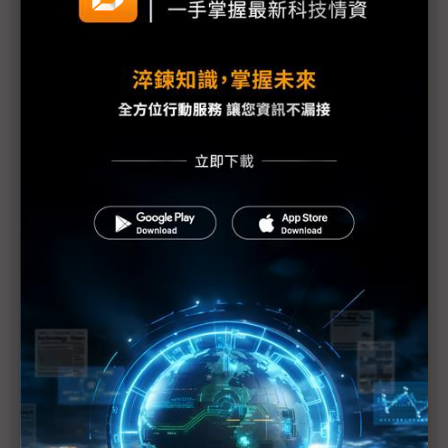
川普重提台灣偷走晶片 為施壓台廠赴美、推動晶片
回流鋪路？
週末新聞速寫：聞泰科技再告安世半導體︳美國晶片
關稅暫緩上路︳Switch 2備貨增20%
鴻華先進橋頭新廠3Q26投產 全價值鏈布局台灣示範
市場
亞洲晶片出口價量背離創新高 AI需求築起最強避風
港
從SelectUSA看美國主導全球供應鏈重建
Stellantis與中企加強合作 擬用歐洲兩國工廠生產中
國電動車
維持台灣AI競爭優勢 政院承諾擴大相關支出