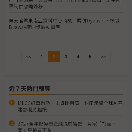
限制供應鏈外移
東元瞄準東南亞資料中心商機 購併Dynaset、檳城
Busway廠同步啟動量產
<<
1
2
3
4
5
>>
近７天熱門報導
MLCC訂單過熱、出貨比創高 村田示警全球AI基
建熱潮將趨緩
2027全年記憶體產能提前售罄 買家「祕而不
宣」只怕買不夠