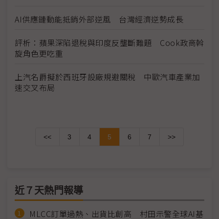
AI供應鏈動能抵銷外部逆風 台灣經濟逆勢成長
評析：蘋果深陷退稅與印度反壟斷難題 Cook政商斡
旋角色更吃重
上汽名爵擬於西班牙設廠規避關稅 中歐汽車產業加
速交叉布局
<<
3
4
5
6
7
>>
近７天熱門報導
MLCC訂單過熱、出貨比創高 村田示警全球AI基