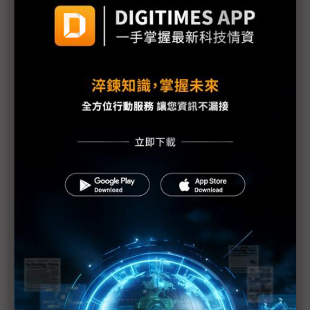
Tim Cook宣布蘋果全數關稅退款 全額回流美國製造
與創新
關稅成本下調與皮卡需求支撐 通用汽車調升2026年
獲利展望
三星1Q26營益暴增逾700% 半導體與終端產品冰火
兩重天
政策協調不亞於產品創新 蘋果控險策劃Cook主外、
Ternus主內
川普關稅首筆退款預計5月11日發放 退稅平台CAPE
技術問題成焦點
日產FY25財測虧損收斂優於預期 汽車事業現金流轉
正