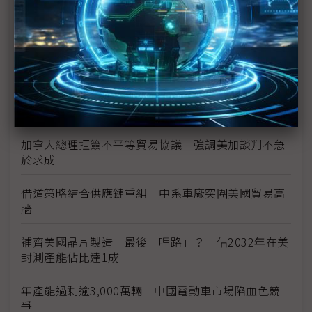
豐田靠HEV撐起全球銷售 車市轉型進入多路徑時代
供不應求與運輸成本推升 福特六和預告26年式美製
車價格調漲
美系政策擾動、中系產能過剩 全球車市結構性風險
升溫
加拿大總理拒簽不平等貿易協議 強調美加談判不急
於求成
借道策略結合供應鏈重組 中系車廠突圍美國貿易高
牆
補齊美國晶片製造「最後一哩路」？ 估2032年在美
封測產能佔比達1成
年產能過剩逾3,000萬輛 中國電動車市場陷血色競
爭