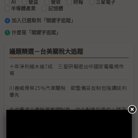
AI
營益
營收
財報
三星電子
半導體產業
記憶體
加入已選取到「關鍵字追蹤」
什麼是「關鍵字追蹤」
議題精選－台美關稅大追蹤
十年淨利縮水逾7成 三星研擬退出中國家電電視市
場
川普威脅祭25%汽車關稅 歐盟備妥反制但強調談判
優先
北京要求企業無視美國制裁 中企對美投資信心降溫
加劇對峙
川普擬調升歐盟車進口關稅至25% 鎖定供應鏈在地
化引發歐系車廠震盪