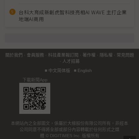
台科大育成新創虎智科技亮相AI WAVE 主打企業
地端AI商用
關於我們
·
會員服務
·
科技產業報訂閱
·
著作權
·
隱私權
·
常見問題
·
人才招募
■
中文简体版
■
English
下載新聞App
本網站內之全部圖文，係屬於大椽股份有限公司所有，非經本
公司同意不得將全部或部分內容轉載於任何形式之媒
體 © DIGITIMES Inc. 版權所有