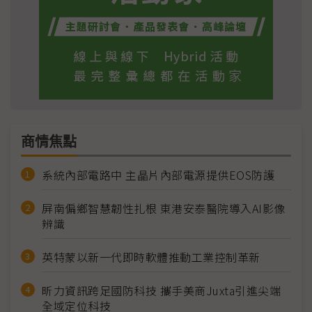
商情焦點
系統內部電路中 主晶片內部電源提供EOS防護
屏南偏鄉智慧韌性扎根 東港安泰醫院導入AI影像
辨識
英特蒙以新一代即時軟體推動工業控制革新
昕力資訊跨足國防科技 攜手美商Juxta引進尖端
全域定位科技