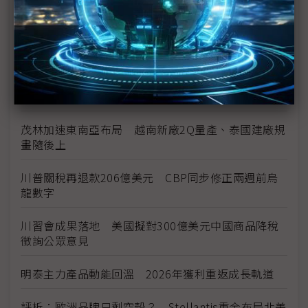
中資背景也能過關 Volvo獲白宮豁免可繼續在美賣
車
裕隆國產、外銷同步並進 嚴陳莉蓮：AI賦能強化核
心競爭力與轉型
茂林加速東南亞布局 越南新廠2Q量產、泰國建廠規
畫隨後上
川普關稅再退款206億美元 CBP同步修正兩週前烏
龍數字
川習會成果落地 美國擬對300億美元中國商品降稅
徵詢公眾意見
明泰主力產品動能回溫 2026年獲利重返成長軌道
評析：歐洲品牌只剩空殼？ Stellantis重金布局北美