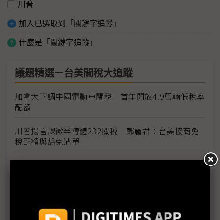
川普
加入已選取到「關鍵字追蹤」
什麼是「關鍵字追蹤」
議題精選－台美關稅大追蹤
加拿大下調中國電動車關稅 首年開放4.9萬輛低稅率
配額
川普揚言課徵半導體232關稅 鄭麗君：台美協商免
稅配額與豁免清單
台灣輸美車用零件稅率降至15% MIT迎兩大利多、
美國車市迎春天
台灣汽車零件輸美稅率大降 東陽、堤維西等零組件
廠迎利多行情