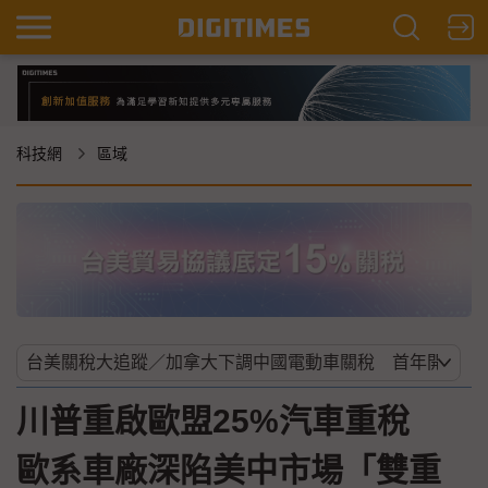
科技網
區域
川普重啟歐盟25%汽車重稅
歐系車廠深陷美中市場「雙重