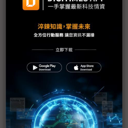
台美關稅與能源價格成兩大關鍵 尚騰看好2H26車市
有望優於1H
朋程擴產搶攻高效車用元件市場 AI伺服器與HVDC
模組拚2027放量
規避關稅大打平價與豪奢雙戰線 中系電動車4月歐
洲市佔首破15%
裕融嚴陳莉蓮：汽車、出行與用車事業的協同發展
AI應用與綠能發展推動創新
回應232關稅優惠上路 東陽：對台灣汽車零件產業
具正面意義
新纖：地緣風險是危機也是轉機 三大布局推進成長
台美投資MOU關稅優惠先落地 汽車零組件15%、航
空零件迎近乎免稅