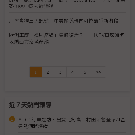
恐加速中國技術滲透
川習會釋三大訊號 中美關係轉向可控競爭新階段
歐洲車廠「殭屍產線」集體復活？ 中國EV車廠如何
收編西方沒落產能
1
2
3
4
5
>>
近７天熱門報導
MLCC訂單過熱、出貨比創高 村田示警全球AI基
建熱潮將趨緩