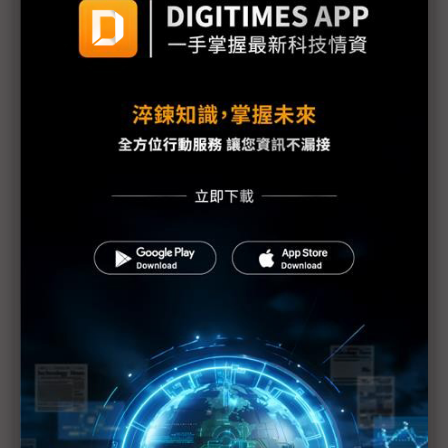
（獨家）美國重拳封堵中國供應鏈 儲能市場爆高價
搶購美製電池潮
美國汽車關稅衝擊擴大 車廠赴美投資面臨「四大阻
礙」
不只澳洲稀土 雙日評估寮國、柬埔寨與越南稀土投
資分散風險
歐盟評估加入矽盛世宣言 強化AI與半導體供應鏈安
全布局
北美貿易陷十字路口 加中EV協議暗添堵USMCA談
判？
觀察：從川習會隨團美企名單 看川普外交口袋裡的
「務實交易」
加拿大鬆綁中國電動車關稅 吉利Lotus率先出航、