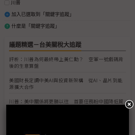
川普
加入已選取到「關鍵字追蹤」
什麼是「關鍵字追蹤」
議題精選－台美關稅大追蹤
評析：川普為何最終帶上黃仁勳？ 空軍一號戲碼背
後的生意算盤
美國財長定調中美AI與投資新架構 從AI、晶片到能
源擴大合作
川普：美中關係將更勝以往 首要任務盼中國降低貿
易壁壘
川習高峰會登場 聚焦延長貿易休戰、AI風險管控與
地緣政治議題