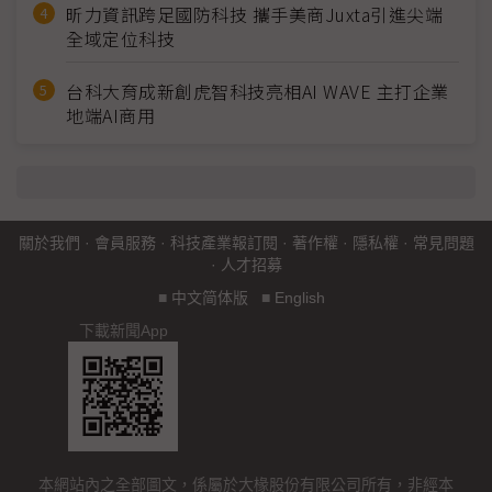
昕力資訊跨足國防科技 攜手美商Juxta引進尖端
全域定位科技
台科大育成新創虎智科技亮相AI WAVE 主打企業
地端AI商用
關於我們
·
會員服務
·
科技產業報訂閱
·
著作權
·
隱私權
·
常見問題
·
人才招募
■
中文简体版
■
English
下載新聞App
本網站內之全部圖文，係屬於大椽股份有限公司所有，非經本