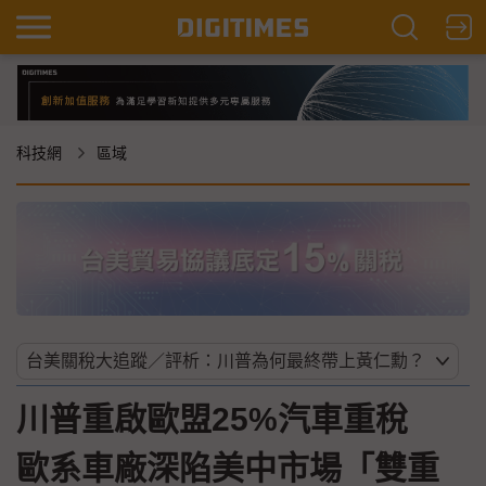
科技網
區域
川普重啟歐盟25%汽車重稅
歐系車廠深陷美中市場「雙重