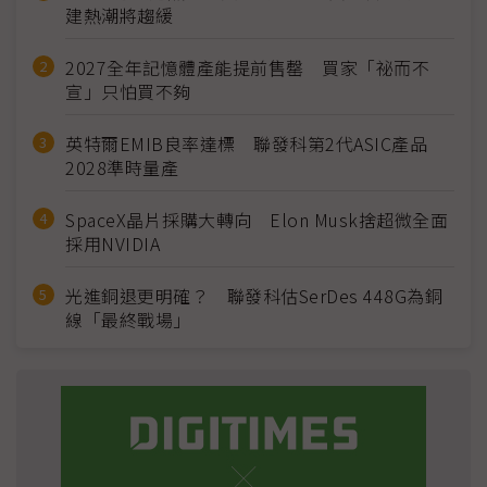
建熱潮將趨緩
2027全年記憶體產能提前售罄 買家「祕而不
宣」只怕買不夠
英特爾EMIB良率達標 聯發科第2代ASIC產品
2028準時量產
SpaceX晶片採購大轉向 Elon Musk捨超微全面
採用NVIDIA
光進銅退更明確？ 聯發科估SerDes 448G為銅
線「最終戰場」