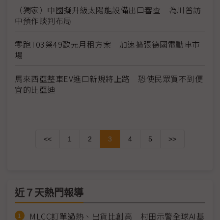
（獨家）中國擬升級太陽能設備出口審查 為川普訪
中預作談判布局
零跑T03祭49歐元月租方案 加速擴張德國電動車市
場
馬來西亞整車EV進口新規將上路 恐使民眾買不到便
宜的比亞迪
<<
1
2
3
4
5
>>
近７天熱門報導
MLCC訂單過熱、出貨比創高 村田示警全球AI基