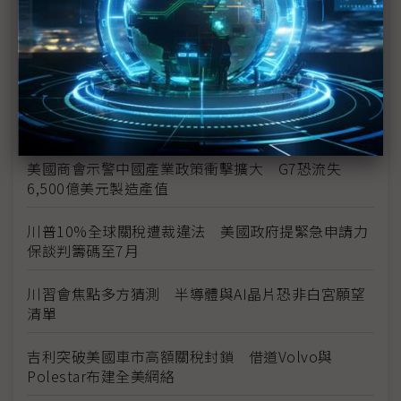
Tesla疑「偷樑換柱」搶先降價
川普關稅違法啟動退款 已核發355億美元
川普全球關稅死裡逃生 聯邦法院暫維持10%關稅徵
收
美國商會示警中國產業政策衝擊擴大 G7恐流失
6,500億美元製造產值
川普10%全球關稅遭裁違法 美國政府提緊急申請力
保談判籌碼至7月
川習會焦點多方猜測 半導體與AI晶片恐非白宮願望
清單
吉利突破美國車市高額關稅封鎖 借道Volvo與
Polestar布建全美網絡