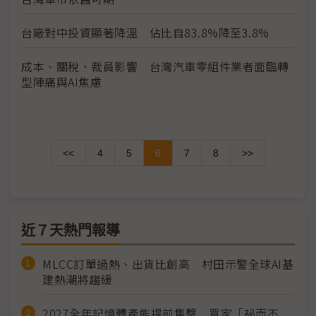
台廠對中投資顯著降溫 佔比自83.8%降至3.8%
成本、關稅、裁員影響 台灣汽車零組件業者面臨轉
型陣痛與AI焦慮
<<
4
5
6
7
8
>>
近７天熱門報導
MLCC訂單過熱、出貨比創高 村田示警全球AI基
建熱潮將趨緩
2027全年記憶體產能提前售罄 買家「祕而不