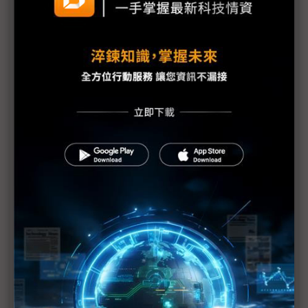
海外建廠趨勢興起 美系自動化大廠指人才與生態系
成隱形挑戰
台廠踴躍發放股利並調高薪資 人均GDP上看4.4萬美
元
川普點評關稅退稅：不申請才是聰明舉動
美國非法關稅退款作業費時 蘋果預計3Q26才能領回
部分款項
美國啟動川普關稅退款平台 進口商須自負申報正確
性責任
日產新款EV馬達重稀土用量減9成 大幅降低中國供
應風險
加速製造業回流 美國研議收緊汽車進口規則