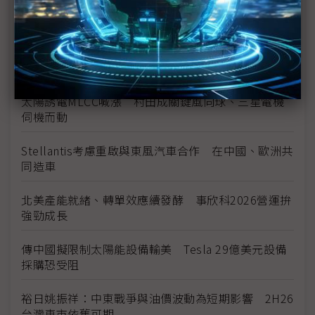
美國海關將啟動退稅 陷酷寒邊界車業迎來小額續命
錢
全球需求放緩結構未變 高油價恐難持續
太陽誘電MLCC喊漲 村田成關鍵風向球、三星電機
伺機而動
Stellantis考慮重啟與東風汽車合作 在中國、歐洲共
同造車
北美產能就緒、轉單效應續發酵 事欣科2026營運拚
強勁成長
傳中國擬限制太陽能設備輸美 Tesla 29億美元設備
採購恐受阻
裕日姚振祥：中東戰爭與油價波動為短期影響 2H26
台灣車市依舊可期