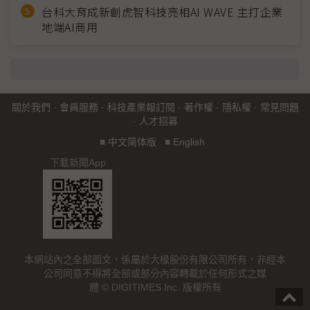
台科大育成新創虎智科技亮相AI WAVE 主打企業
地端AI商用
關於我們
·
會員服務
·
科技產業報訂閱
·
著作權
·
隱私權
·
常見問題
·
人才招募
■
中文简体版
■
English
下載新聞App
本網站內之全部圖文，係屬於大椽股份有限公司所有，非經本
公司同意不得將全部或部分內容轉載於任何形式之媒
體 © DIGITIMES Inc. 版權所有