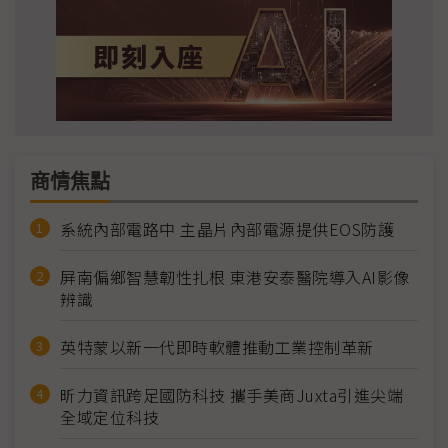
商情焦點
系統內部電路中 主晶片內部電源提供EOS防護
屏南偏鄉智慧韌性扎根 東港安泰醫院導入AI影像
辨識
英特蒙以新一代即時軟體推動工業控制革新
昕力資訊跨足國防科技 攜手美商Juxta引進尖端
全域定位科技