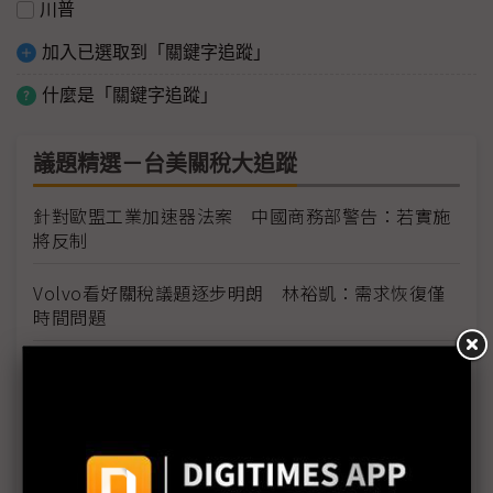
川普
加入已選取到「關鍵字追蹤」
什麼是「關鍵字追蹤」
議題精選－台美關稅大追蹤
針對歐盟工業加速器法案 中國商務部警告：若實施
將反制
Volvo看好關稅議題逐步明朗 林裕凱：需求恢復僅
時間問題
評析：蘋果稅在印度踢鐵板恐遭罰天價380億美
元？ 再祭出「川普牌」突圍
關稅與油價變數影響有限 和泰車看2Q26市況穩定、
2026全年上看44萬輛