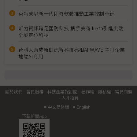
英特蒙以新一代即時軟體推動工業控制革新
昕力資訊跨足國防科技 攜手美商Juxta引進尖端
全域定位科技
台科大育成新創虎智科技亮相AI WAVE 主打企業
地端AI商用
關於我們
·
會員服務
·
科技產業報訂閱
·
著作權
·
隱私權
·
常見問題
·
人才招募
■
中文简体版
■
English
下載新聞App