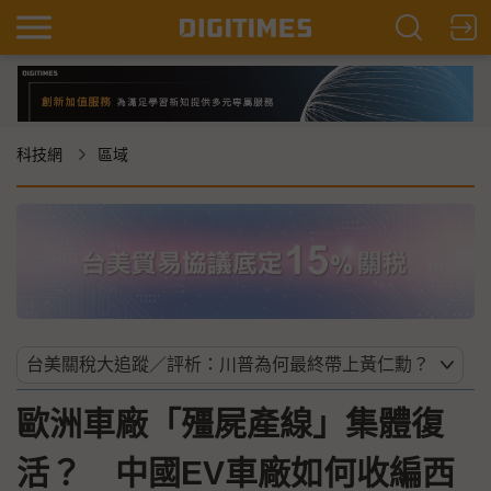
科技網
區域
歐洲車廠「殭屍產線」集體復
活？ 中國EV車廠如何收編西