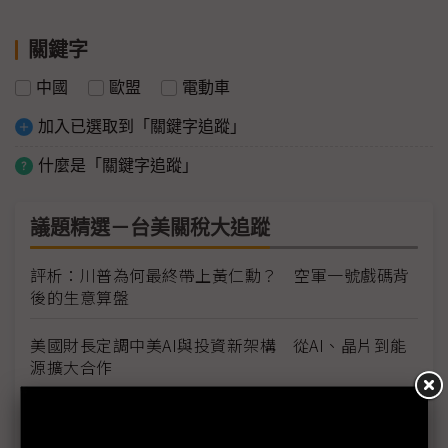
關鍵字
中國
歐盟
電動車
加入已選取到「關鍵字追蹤」
什麼是「關鍵字追蹤」
議題精選－台美關稅大追蹤
評析：川普為何最終帶上黃仁勳？ 空軍一號戲碼背
後的生意算盤
美國財長定調中美AI與投資新架構 從AI、晶片到能
源擴大合作
川普：美中關係將更勝以往 首要任務盼中國降低貿
易壁壘