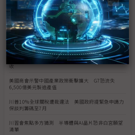
觀察：從川習會隨團美企名單 看川普外交口袋裡的
「務實交易」
加拿大鬆綁中國電動車關稅 吉利Lotus率先出航、
Tesla疑「偷樑換柱」搶先降價
川普關稅違法啟動退款 已核發355億美元
川普全球關稅死裡逃生 聯邦法院暫維持10%關稅徵
收
美國商會示警中國產業政策衝擊擴大 G7恐流失
6,500億美元製造產值
川普10%全球關稅遭裁違法 美國政府提緊急申請力
保談判籌碼至7月
川習會焦點多方猜測 半導體與AI晶片恐非白宮願望
清單