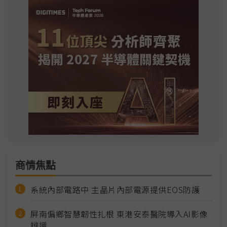
商情焦點
系統內部電路中 主晶片內部電源提供EOS防護
屏南偏鄉智慧韌性扎根 東港安泰醫院導入AI影像
辨識