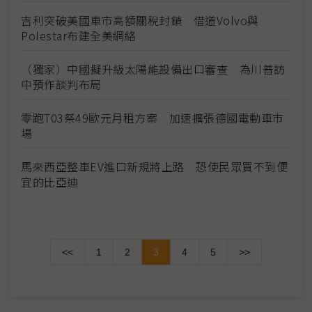
吉利突破美國車市高額關稅封鎖 借道Volvo與
Polestar布建全美網絡
（獨家）中國擬升級太陽能設備出口審查 為川普訪
中預作談判布局
零跑T03祭49歐元月租方案 加速擴張德國電動車市
場
馬來西亞整車EV進口新規將上路 恐使民眾買不到便
宜的比亞迪
<<
1
2
3
4
5
>>