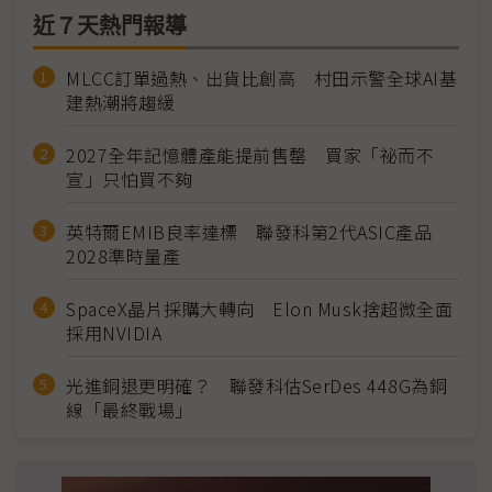
近７天熱門報導
MLCC訂單過熱、出貨比創高 村田示警全球AI基
建熱潮將趨緩
2027全年記憶體產能提前售罄 買家「祕而不
宣」只怕買不夠
英特爾EMIB良率達標 聯發科第2代ASIC產品
2028準時量產
SpaceX晶片採購大轉向 Elon Musk捨超微全面
採用NVIDIA
光進銅退更明確？ 聯發科估SerDes 448G為銅
線「最終戰場」