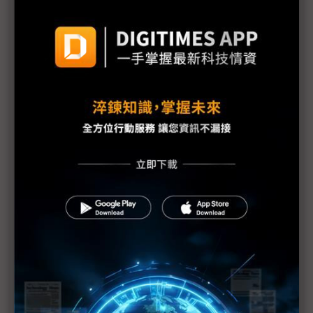
川習高峰會登場 聚焦延長貿易休戰、AI風險管控與
地緣政治議題
（獨家）美國重拳封堵中國供應鏈 儲能市場爆高價
搶購美製電池潮
美國汽車關稅衝擊擴大 車廠赴美投資面臨「四大阻
礙」
不只澳洲稀土 雙日評估寮國、柬埔寨與越南稀土投
資分散風險
歐盟評估加入矽盛世宣言 強化AI與半導體供應鏈安
全布局
北美貿易陷十字路口 加中EV協議暗添堵USMCA談
判？