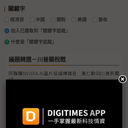
關鍵字
經濟部
中國
關稅
美國
營收
加入已選取到「關鍵字追蹤」
什麼是「關鍵字追蹤」
議題精選－川普關稅戰
阿聯購NVIDIA AI晶片協議傳雜音 黃仁勳向川普表關
切
川普關稅稅率尚未登「台」 面板雙虎有相同擔憂
Wolfspeed聲請破產 重整求轉機
弘憶衝刺2025全年營收成長 AI、車載新案添柴火