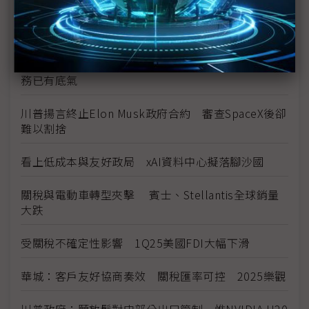
英特爾先洽蘋果、再找台積電談投資合作 力拚重返
半導體領先群
傳孫正義曾密談收購英特爾晶圓代工 陳立武翻轉業
務已有底氣
川普揚言終止Elon Musk政府合約 審查SpaceX後卻
難以割捨
看上低成本與友好政局 xAI資料中心擬落腳沙國
關稅與電動車轉型夾擊 賓士、Stellantis全球銷量
大跌
受關稅不確定性影響 1Q25美國FDI大幅下滑
華城：客戶友好協商奏效 關稅匯率可控 2025樂觀
川普政府：願放鬆對中部分出口管制 惟NVIDIA H20