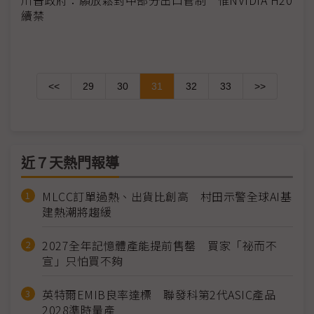
續禁
<<
29
30
31
32
33
>>
近７天熱門報導
MLCC訂單過熱、出貨比創高 村田示警全球AI基
建熱潮將趨緩
2027全年記憶體產能提前售罄 買家「祕而不
宣」只怕買不夠
英特爾EMIB良率達標 聯發科第2代ASIC產品
2028準時量產