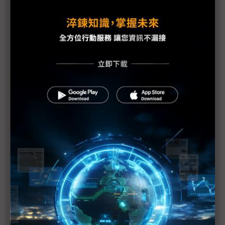
Meta投資Scale AI百億美元 換得什麼？
美國汽車製造量鬆動下滑 川普關稅使定價、需求成
關鍵
看好HPC與AI晶片需求 愛德萬估川普關稅衝擊輕微
川普對抗中國稀土壟斷 加強深海挖礦引環團反彈
關稅保護主義助攻 美光挑戰韓廠HBM霸主地位
NVIDIA攜手台積、鴻海 4年內在美生產5千億美元AI
基建
評析：價格戰對關稅戰 車廠如何夾縫求生？
經濟部再提產業獎勵誘因 2027年累積投資上看3.6
兆