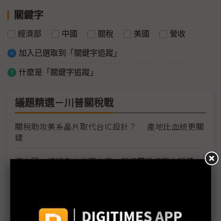
關鍵字
經濟部
中國
關稅
美國
營收
加入已選取到「關鍵字追蹤」
什麼是「關鍵字追蹤」
議題精選－川普關稅戰
關稅助攻美系晶片取代台IC設計？ 產地比血統更關
鍵
傳台積、博通各有收購之意 英特爾最終可能解體
川普2.0時代：One World, Two or Three Systems？
空中巴士天津第二條總裝線啟用 波音不再是中美談
判籌碼