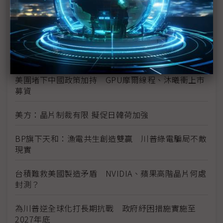
NVIDIA晶片換稀土？黃仁勳：對中美談判無內線消息
南韓緊急修法因應美方25%關稅通牒 加快談判腳步
拚豁免
美圍堵下中國政策加持 GPU摩爾線程、沐曦衝上市
募資
美方：晶片制裁有限 擬促日韓荷加強
BP旗下天和：漁電共生創造雙贏 川普綠電騙局不敵
現實
台積難救美國製造矛盾 NVIDIA、蘋果高階晶片何處
封測？
為川普逆全球化打長期抗戰 政府紓困措施實施至
2027年底