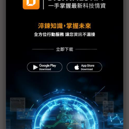
NVIDIA首片美製Blackwell晶圓問世 先進封裝仍依
賴台灣技術
評析：AI力壓川普TACO陰影 黃仁勳全球奔走助
ASML柳暗花明
歐美中政策疊加擾動 2026車市需求承壓、供應鏈面
臨「三重考驗」
幕後：高通重視中國市場 2025年驍龍峰會拉高規格
軟銀金援英特爾僅「輸誠」？ 真正操盤手恐仰賴台
積退將
英特爾陳立武將親赴白宮拜會川普 闡明立場化解疑
慮
川普新對等關稅下 墨西哥、越南電視組裝哪裡好？