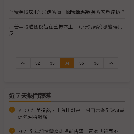
台積美國廠4奈米傳漲價 關稅戰觸發美系客戶瘋搶 ?
川普半導體關稅旨在重振本土 有研究認為恐適得其
反
<<
32
33
34
35
36
>>
近７天熱門報導
MLCC訂單過熱、出貨比創高 村田示警全球AI基
建熱潮將趨緩
2027全年記憶體產能提前售罄 買家「祕而不