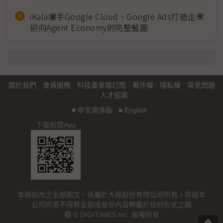
iKala攜手Google Cloud、Google Ads打造企業
迎向Agent Economy的完整藍圖
關於我們
·
會員服務
·
科技產業報訂閱
·
著作權
·
隱私權
·
常見問題
·
人才招募
■
中文简体版
■
English
下載新聞App
本網站內之全部圖文，係屬於大椽股份有限公司所有，非經本
公司同意不得將全部或部分內容轉載於任何形式之媒
體 © DIGITIMES Inc. 版權所有