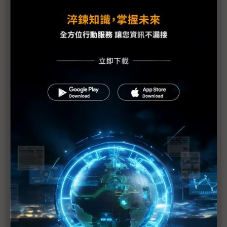
貿易戰衝擊消費信心 大陸電視元春拉貨動能走疲
代工廠加速調整全球產線 精英產能遷移落腳泰國
5G技術成2019年火線話題 半導體測試端挑戰往前
後段延伸
金像電耕耘網通、伺服器有成 2018年成功轉虧為盈
全球電子業急撤中國 投資越南何處去
貿易戰迫廠商調整供應鏈 惟仍難割捨大陸市場
美中貿易戰歹戲拖棚 被動元件供應鏈壓力漸增
美中貿易戰掀波瀾 iPhone生產線恐搬河內
SCREEN大陸設備廠完工 憂貿易戰波及