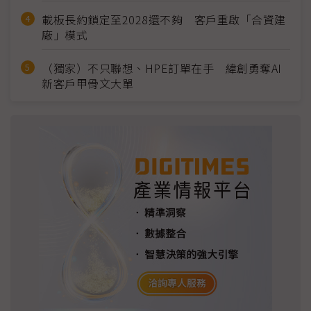
載板長約鎖定至2028還不夠 客戶重啟「合資建
廠」模式
（獨家）不只聯想、HPE訂單在手 緯創勇奪AI
新客戶甲骨文大單