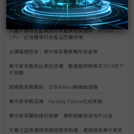
G20川習會前放話再課關稅 一窺川普豪賭的邊緣政
策
川普不排除全面開徵所有輸美陸貨關稅 iPhone、
CPU、記憶體等科技產品恐難倖免
台積電魏哲家：美中貿易戰衝擊所有產業
美中貿易戰掀台商回流潮 整建廠照明需求2019年下
半發酵
迴避貿易戰風險 日本Nekist朝緬甸發展
美中貿易戰延燒 Faraday Future也成焦點
美中貿易關稅提前發酵 美照明廠急漲有利拉貨
宏碁泛亞營運總部總經理侯知遠：處理器及美中貿易