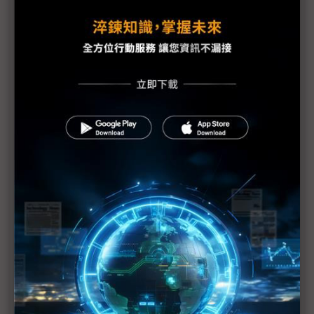
福島核安事故分級嚴重性調高到7級 等同車諾比事
件
同為7級 福島外洩輻射僅車諾比的10% 日官房長
官就嚴重性升級向大眾致歉
1號機核心恐損毀70% IAEA：日本核電廠情況仍非
常嚴重
福島核爐恐再臨界？部分媒體何苦斷章取義？
東電：福島第1核電廠地下水受到污染
IAEA上修福島核電廠疏散區碘131數值
福島第1核電廠可能整個封廠
福島核電廠第1~4號反應爐將廢爐