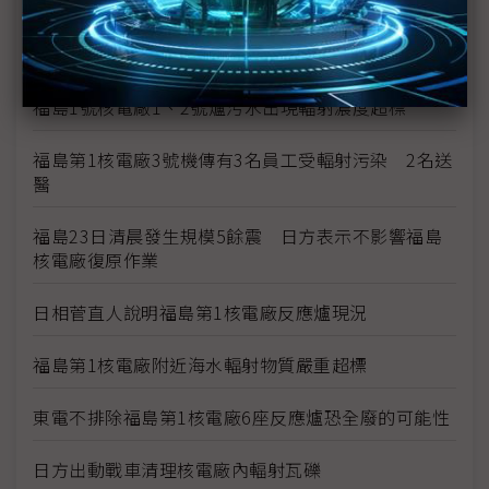
福島核災沒完沒了 電廠周邊驗出鈽
1千萬倍輻射量搞烏龍 東電下修至10萬倍
福島1號核電廠1、2號爐污水出現輻射濃度超標
福島第1核電廠3號機傳有3名員工受輻射污染 2名送
醫
福島23日清晨發生規模5餘震 日方表示不影響福島
核電廠復原作業
日相菅直人說明福島第1核電廠反應爐現況
福島第1核電廠附近海水輻射物質嚴重超標
東電不排除福島第1核電廠6座反應爐恐全廢的可能性
日方出動戰車清理核電廠內輻射瓦礫