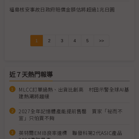
福島核安事故日政府賠償金額估將超過1兆日圓
1
2
3
4
5
>>
近７天熱門報導
MLCC訂單過熱、出貨比創高 村田示警全球AI基
建熱潮將趨緩
2027全年記憶體產能提前售罄 買家「祕而不
宣」只怕買不夠
英特爾EMIB良率達標 聯發科第2代ASIC產品