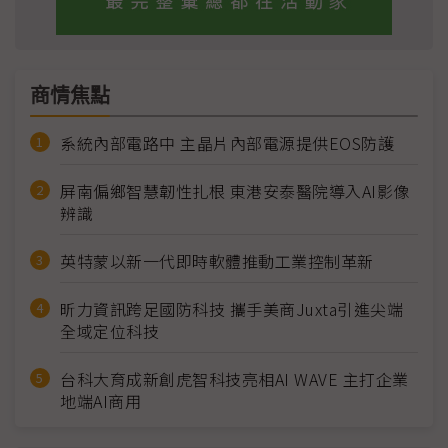
商情焦點
系統內部電路中 主晶片內部電源提供EOS防護
屏南偏鄉智慧韌性扎根 東港安泰醫院導入AI影像
辨識
英特蒙以新一代即時軟體推動工業控制革新
昕力資訊跨足國防科技 攜手美商Juxta引進尖端
全域定位科技
台科大育成新創虎智科技亮相AI WAVE 主打企業
地端AI商用