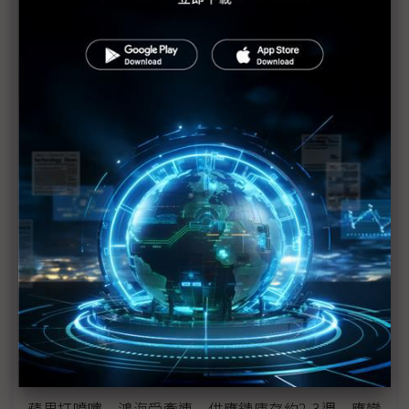
日本危機最糟情況為何？
受災業者生產重心欲由關東轉往關西
強震震出隱憂 日本需要明確領導
宮城強震刺激 震醒日本失落十年
311地震衝擊全球供應鏈
影響供料與否 日東玻纖紗廠1週內復工是關鍵
威剛：庫存超過1個月 韓、美貨源可支援
DRAM 南亞科：現貨客戶追價意願增高
日本IDM廠需求強烈 台廠憂心供料遭排擠
蘋果打噴嚏 鴻海受牽連 供應鏈庫存約2-3週 應變