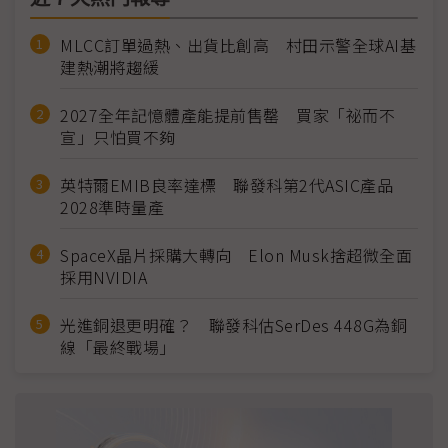
MLCC訂單過熱、出貨比創高 村田示警全球AI基
建熱潮將趨緩
2027全年記憶體產能提前售罄 買家「祕而不
宣」只怕買不夠
英特爾EMIB良率達標 聯發科第2代ASIC產品
2028準時量產
SpaceX晶片採購大轉向 Elon Musk捨超微全面
採用NVIDIA
光進銅退更明確？ 聯發科估SerDes 448G為銅
線「最終戰場」