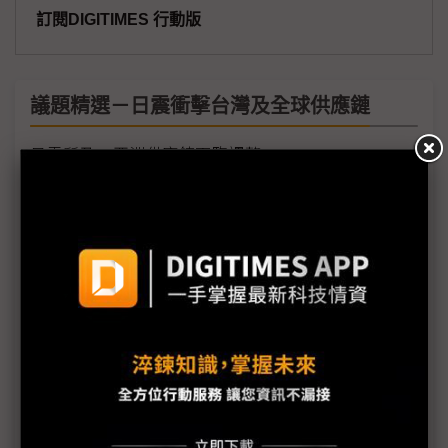
訂閱DIGITIMES 行動版
議題精選－日震衝擊台灣及全球供應鏈
日震所及 亞洲供應鍊面臨調整
日本各產業震後療傷 核廠輻射成災區重建新隱憂
SUMCO山形廠傳無限期停工 台勝科、南亞科急消
毒
監視器業者憂日本限電 5月後是關鍵
智慧型手機 業者面臨樹脂缺貨危機
日本東北重建計畫 將刺激當地經濟發展