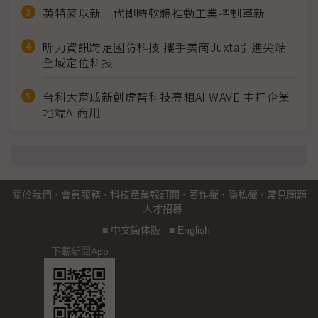
英特蒙以新一代即時軟體推動工業控制革新
昕力資訊跨足國防科技 攜手美商Juxta引進尖端
全域定位科技
台科大育成新創虎智科技亮相AI WAVE 主打企業
地端AI商用
關於我們
·
會員服務
·
科技產業報訂閱
·
著作權
·
隱私權
·
常見問題
·
人才招募
■
中文简体版
■
English
下載新聞App