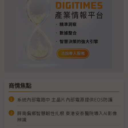
商情焦點
系統內部電路中 主晶片內部電源提供EOS防護
屏南偏鄉智慧韌性扎根 東港安泰醫院導入AI影像
辨識