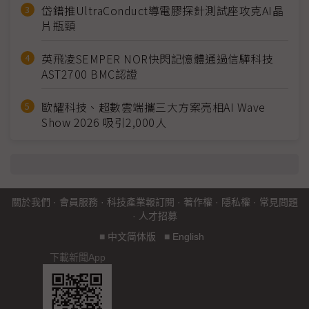
岱鐠推UltraConduct導電膠探針測試座攻克AI晶
片瓶頸
英飛凌SEMPER NOR快閃記憶體通過信驊科技
AST2700 BMC認證
歐耀科技、超數雲端攜三大方案亮相AI Wave
Show 2026 吸引2,000人
關於我們
·
會員服務
·
科技產業報訂閱
·
著作權
·
隱私權
·
常見問題
·
人才招募
■
中文简体版
■
English
下載新聞App