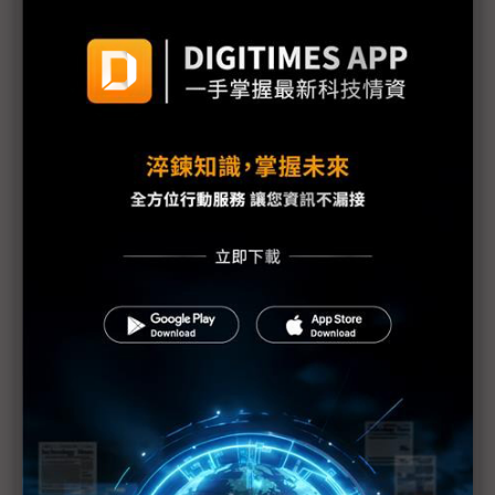
投資
新加坡K&S副總裁張贊彬證實 與台灣先進封裝龍頭
緊密合作
柔新經濟特區盼成「熱帶地區」AI資料中心典範
精成科談日本、星馬發展策略 盼柔新特區緩解人才
缺口
OpenAI新加坡招兵買馬 亞太總部地位何以快速攀
升？
聯發科新晶片日月光吃補 一季橫掃全年高階機台訂
單
車用、工控晶片谷底翻轉 關稅仍是最大未爆彈
AI伺服器前進柔新特區最先鋒 專訪緯穎馬來西亞總