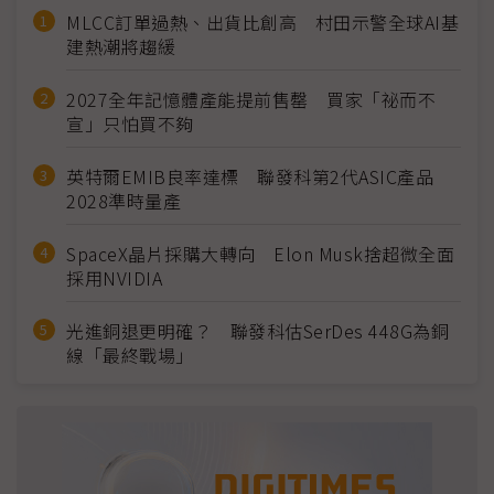
MLCC訂單過熱、出貨比創高 村田示警全球AI基
建熱潮將趨緩
2027全年記憶體產能提前售罄 買家「祕而不
宣」只怕買不夠
英特爾EMIB良率達標 聯發科第2代ASIC產品
2028準時量產
SpaceX晶片採購大轉向 Elon Musk捨超微全面
採用NVIDIA
光進銅退更明確？ 聯發科估SerDes 448G為銅
線「最終戰場」