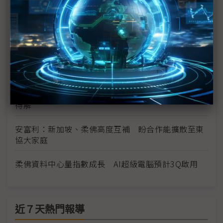
經理劉永興
Synopsys談東南亞IC設計：新加坡大廠進駐、馬國群
雄並起
華新科PCB布局東南亞不停歇 高階伺服器成重點領
域
前進柔新經濟特區 專訪CloudMile總經理：三挑戰
待解
安富利：新加坡、柔佛高度互補 盼合作能擴散至東
協大家庭
柔佛資料中心量指數成長 AI超級電腦預計3Q啟用
近７天熱門報導