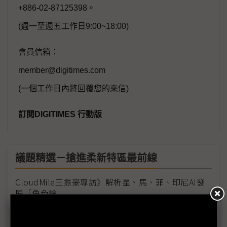
+886-02-87125398。
(週一至週五工作日9:00~18:00)
會員信箱：
member@digitimes.com
(一個工作日內將回覆您的來信)
訂閱DIGITIMES 行動版
議題精選－搶進柔新特區最前線
CloudMile王振豪專訪》解析星、馬、菲、印尼AI發
展「角色論」
大眾控搶搭柔新經濟特區熱潮 不排除配合客戶擴大