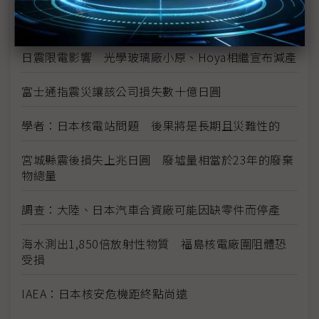
日本震災加劇亞洲通膨
日震限電影響 光學玻璃廠小原、Hoya相繼宣布減產
富士通指震災讓該公司損失數十億日圓
學者：日本核電站問題 後果將是長期且災難性的
宮城縣震後損失上兆日圓 廢墟量相當於23年的廢棄
物總量
調查：大陸、日本汽車合資廠可能因缺零件而停產
海水測出1,850倍放射性物質 福島核電廠圍阻體恐
受損
IAEA：日本核安危機距終點尚遠