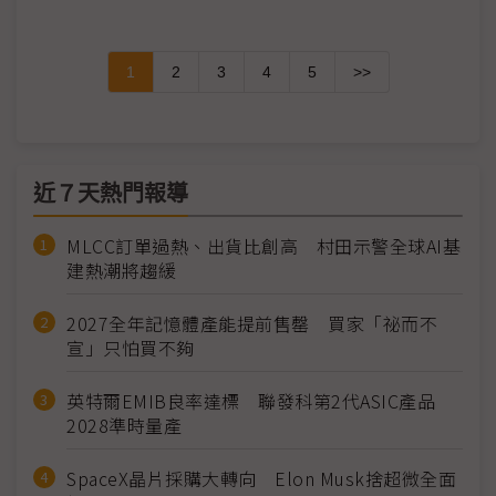
1
2
3
4
5
>>
近７天熱門報導
MLCC訂單過熱、出貨比創高 村田示警全球AI基
建熱潮將趨緩
2027全年記憶體產能提前售罄 買家「祕而不
宣」只怕買不夠
英特爾EMIB良率達標 聯發科第2代ASIC產品
2028準時量產
SpaceX晶片採購大轉向 Elon Musk捨超微全面