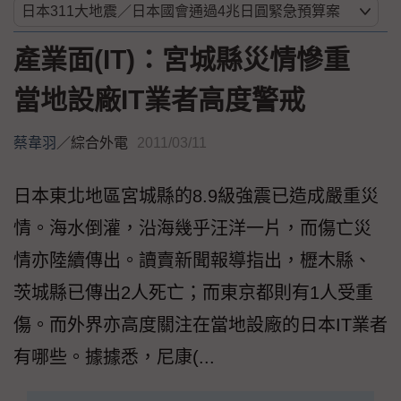
產業面(IT)：宮城縣災情慘重
當地設廠IT業者高度警戒
蔡韋羽
／
綜合外電
2011/03/11
日本東北地區宮城縣的8.9級強震已造成嚴重災
情。海水倒灌，沿海幾乎汪洋一片，而傷亡災
情亦陸續傳出。讀賣新聞報導指出，櫪木縣、
茨城縣已傳出2人死亡；而東京都則有1人受重
傷。而外界亦高度關注在當地設廠的日本IT業者
有哪些。據據悉，尼康(...