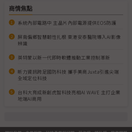
商情焦點
系統內部電路中 主晶片內部電源提供EOS防護
屏南偏鄉智慧韌性扎根 東港安泰醫院導入AI影像
辨識
英特蒙以新一代即時軟體推動工業控制革新
昕力資訊跨足國防科技 攜手美商Juxta引進尖端
全域定位科技
台科大育成新創虎智科技亮相AI WAVE 主打企業
地端AI商用