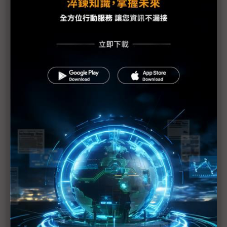
Sony各工廠受地震、海嘯及斷電影響最新狀況
需求疲弱加上日震 福特3廠臨時停工1週
福島縣政府開始檢測產品輻射值
原能會：輻射雲團6日飄到台灣 影響輕微
福島第1核電廠發現2具東電員工遺體
防輻射水持續外洩 東電灌高分子聚合物堵裂縫
美軍核污處理部隊分批赴日 助防範核災擴大
美汽車業：日震對銷售應無顯著影響
1號機核心恐損毀70% IAEA：日本核電廠情況仍非
常嚴重