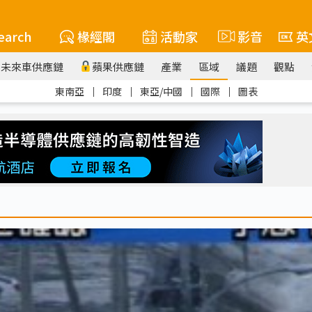
earch
椽經閣
活動家
影音
英
未來車供應鏈
蘋果供應鏈
產業
區域
議題
觀點
東南亞
｜
印度
｜
東亞/中國
｜
國際
｜
圖表