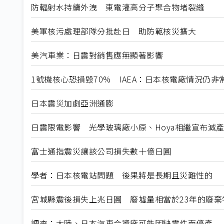
防輻射水持續外洩 東電灌高分子聚合物堵裂縫
美軍核污處理部隊分批赴日 助防範核災擴大
美汽車業：日震對銷售應無顯著影響
1號機核心恐損毀70% IAEA：日本核電廠情況仍非
日本震災加劇亞洲通膨
日震限電影響 光學玻璃廠小原、Hoya相繼宣布減
富士通指震災讓該公司損失數十億日圓
學者：日本核電站問題 後果將是長期且災難性的
宮城縣震後損失上兆日圓 廢墟量相當於23年的廢棄
調查：大陸、日本汽車合資廠可能因缺零件而停產