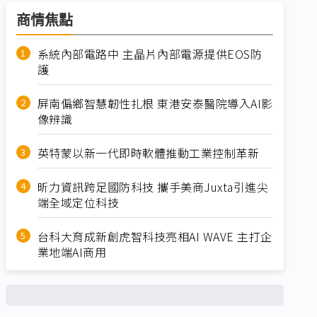
商情焦點
系統內部電路中 主晶片內部電源提供EOS防
護
屏南偏鄉智慧韌性扎根 東港安泰醫院導入AI影
像辨識
英特蒙以新一代即時軟體推動工業控制革新
昕力資訊跨足國防科技 攜手美商Juxta引進尖
端全域定位科技
台科大育成新創虎智科技亮相AI WAVE 主打企
業地端AI商用