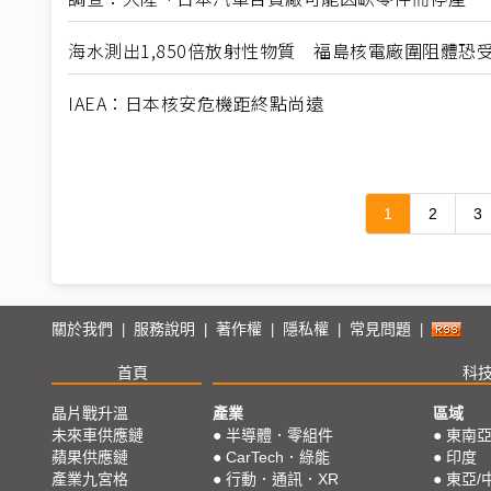
海水測出1,850倍放射性物質 福島核電廠圍阻體恐
IAEA：日本核安危機距終點尚遠
1
2
3
關於我們
服務說明
著作權
隱私權
常見問題
|
|
|
|
|
首頁
科
晶片戰升溫
產業
區域
未來車供應鏈
●
半導體．零組件
●
東南
蘋果供應鏈
●
CarTech．綠能
●
印度
產業九宮格
●
行動．通訊．XR
●
東亞/