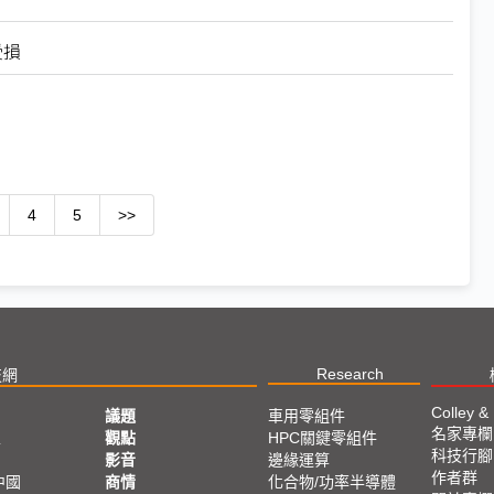
受損
4
5
>>
Research
技網
Colley &
議題
車用零組件
名家專欄
亞
觀點
HPC關鍵零組件
科技行腳
影音
邊緣運算
作者群
中國
商情
化合物/功率半導體