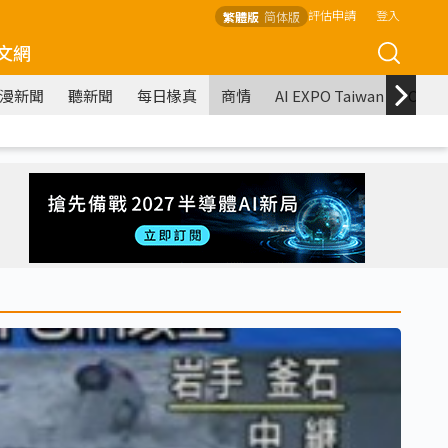
評估申請
登入
繁體版
简体版
文網
漫新聞
聽新聞
每日椽真
商情
AI EXPO Taiwan
COM