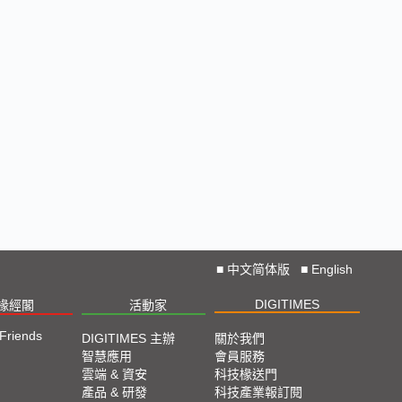
■
中文简体版
■
English
DIGITIMES
椽經閣
活動家
 Friends
DIGITIMES 主辦
關於我們
智慧應用
會員服務
雲端 & 資安
科技椽送門
產品 & 研發
科技產業報訂閱