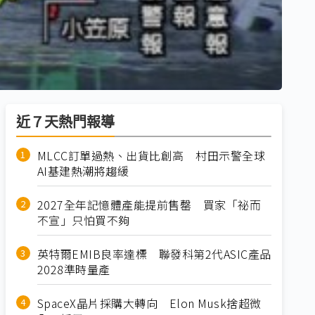
近７天熱門報導
MLCC訂單過熱、出貨比創高 村田示警全球
AI基建熱潮將趨緩
2027全年記憶體產能提前售罄 買家「祕而
不宣」只怕買不夠
英特爾EMIB良率達標 聯發科第2代ASIC產品
2028準時量產
SpaceX晶片採購大轉向 Elon Musk捨超微