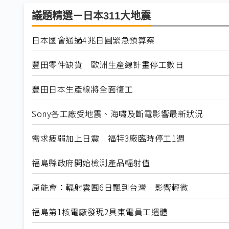
議題精選－日本311大地震
日本國會通過4兆日圓緊急預算案
豐田零件缺貨 歐洲生產線計畫停工數日
豐田日本生產線將全面復工
Sony各工廠受地震、海嘯及斷電影響最新狀況
需求疲弱加上日震 福特3廠臨時停工1週
福島縣政府開始檢測產品輻射值
原能會：輻射雲團6日飄到台灣 影響輕微
福島第1核電廠發現2具東電員工遺體