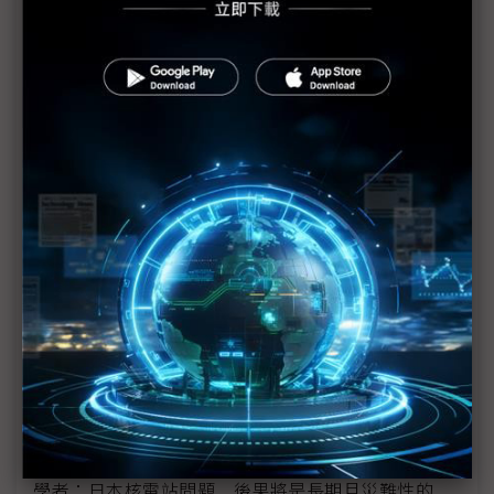
福島第1核電廠發現2具東電員工遺體
防輻射水持續外洩 東電灌高分子聚合物堵裂縫
美軍核污處理部隊分批赴日 助防範核災擴大
美汽車業：日震對銷售應無顯著影響
1號機核心恐損毀70% IAEA：日本核電廠情況仍非
常嚴重
日本震災加劇亞洲通膨
日震限電影響 光學玻璃廠小原、Hoya相繼宣布減產
富士通指震災讓該公司損失數十億日圓
學者：日本核電站問題 後果將是長期且災難性的