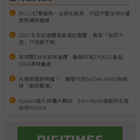
MLCC訂單過熱、出貨比創高 村田示警全球AI基
建熱潮將趨緩
2027全年記憶體產能提前售罄 買家「祕而不
宣」只怕買不夠
英特爾EMIB良率達標 聯發科第2代ASIC產品
2028準時量產
光進銅退更明確？ 聯發科估SerDes 448G為銅
線「最終戰場」
SpaceX晶片採購大轉向 Elon Musk捨超微全面
採用NVIDIA