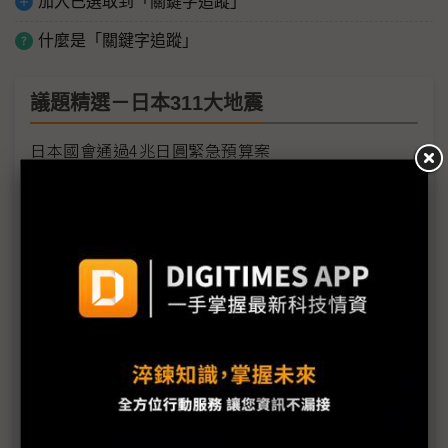
加入已選取到「關鍵字追蹤」
什麼是「關鍵字追蹤」
議題精選－日本311大地震
日本國會通過4兆日圓緊急預算案
豐田零件缺貨 歐洲生產線計畫停工數日
豐田日本生產線將全面復工
Sony各工廠受地震、海嘯及斷電影響最新狀況
需求疲弱加上日震 福特3廠臨時停工1週
福島縣政府開始檢測產品輻射值
原能會：輻射雲團6日飄到台灣 影響輕微