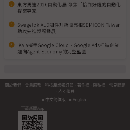
東方馬達2026自動化展 聚焦「恰到好處的自動化
提案專家」
Swagelok ALD閥件升級版亮相SEMICON Taiwan
助攻先進製程發展
iKala攜手Google Cloud、Google Ads打造企業
迎向Agent Economy的完整藍圖
關於我們
·
會員服務
·
科技產業報訂閱
·
著作權
·
隱私權
·
常見問題
·
人才招募
■
中文简体版
■
English
下載新聞App