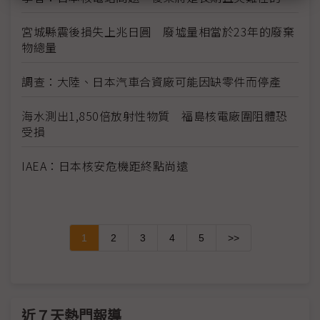
宮城縣震後損失上兆日圓 廢墟量相當於23年的廢棄
物總量
調查：大陸、日本汽車合資廠可能因缺零件而停產
海水測出1,850倍放射性物質 福島核電廠圍阻體恐
受損
IAEA：日本核安危機距終點尚遠
1
2
3
4
5
>>
近７天熱門報導