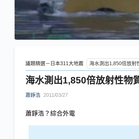
議題精選－日本311大地震
海水測出1,850倍放射性
蕭錚浩
2011/03/27
蕭錚浩？綜合外電