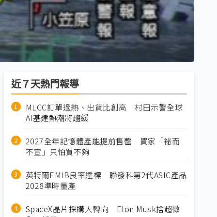
近７天熱門報導
MLCC訂單過熱、出貨比創高 村田示警全球
AI基建熱潮將趨緩
2027全年記憶體產能提前售罄 買家「祕而
不宣」只怕買不夠
英特爾EMIB良率達標 聯發科第2代ASIC產品
2028準時量產
SpaceX晶片採購大轉向 Elon Musk捨超微