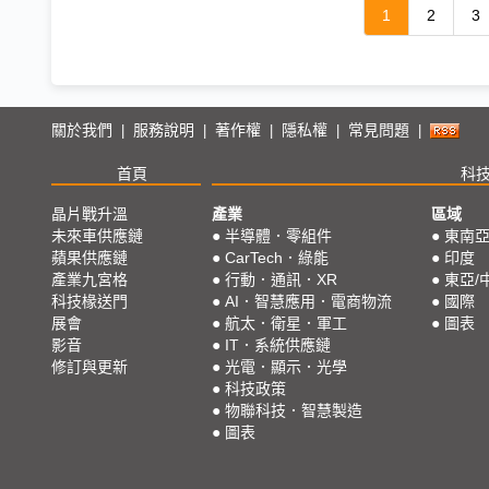
1
2
3
關於我們
服務說明
著作權
隱私權
常見問題
|
|
|
|
|
首頁
科
晶片戰升溫
產業
區域
未來車供應鏈
●
半導體．零組件
●
東南
蘋果供應鏈
●
CarTech．綠能
●
印度
產業九宮格
●
行動．通訊．XR
●
東亞/
科技椽送門
●
AI．智慧應用．電商物流
●
國際
展會
●
航太．衛星．軍工
●
圖表
影音
●
IT．系統供應鏈
修訂與更新
●
光電．顯示．光學
●
科技政策
●
物聯科技．智慧製造
●
圖表