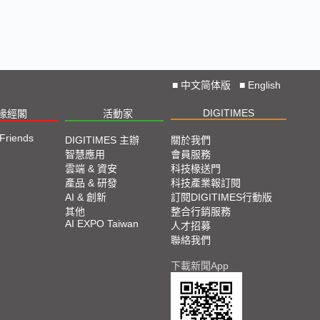
■
中文简体版
■
English
DIGITIMES
椽經閣
活動家
 Friends
DIGITIMES 主辦
關於我們
智慧應用
會員服務
雲端 & 資安
科技椽送門
產品 & 研發
科技產業報訂閱
AI & 創新
訂閱DIGITIMES行動版
其他
整合行銷服務
AI EXPO Taiwan
人才招募
聯絡我們
下載新聞App