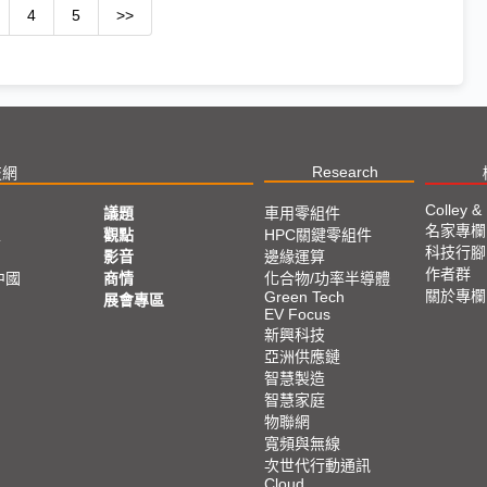
4
5
>>
Research
技網
Colley &
議題
車用零組件
名家專欄
亞
觀點
HPC關鍵零組件
科技行腳
影音
邊緣運算
作者群
中國
商情
化合物/功率半導體
關於專欄
Green Tech
展會專區
EV Focus
新興科技
亞洲供應鏈
智慧製造
智慧家庭
物聯網
寬頻與無線
次世代行動通訊
Cloud