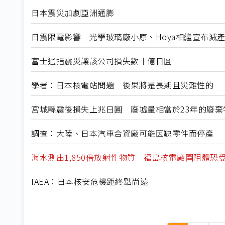
日本震災加劇亞洲通膨
日震限電影響 光學玻璃廠小原、Hoya相繼宣布減
富士通指震災讓該公司損失數十億日圓
學者：日本核電站問題 後果將是長期且災難性的
宮城縣震後損失上兆日圓 廢墟量相當於23年的廢棄
調查：大陸、日本汽車合資廠可能因缺零件而停產
海水測出1,850倍放射性物質 福島核電廠圍阻體恐
IAEA：日本核安危機距終點尚遠