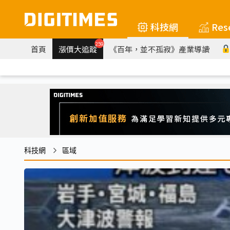
科技網
Res
259
首頁
漲價大追蹤
《百年，並不孤寂》產業導讀
科技網
區域