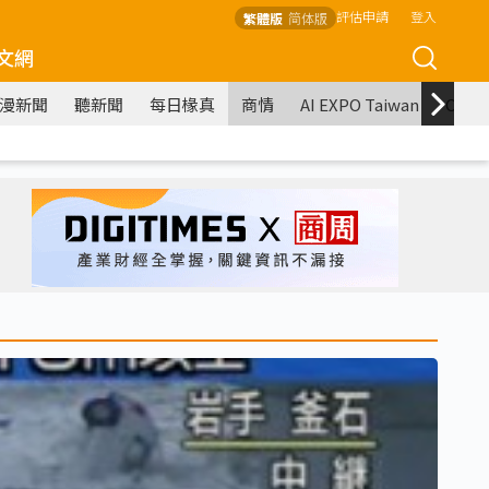
評估申請
登入
繁體版
简体版
文網
漫新聞
聽新聞
每日椽真
商情
AI EXPO Taiwan
COM