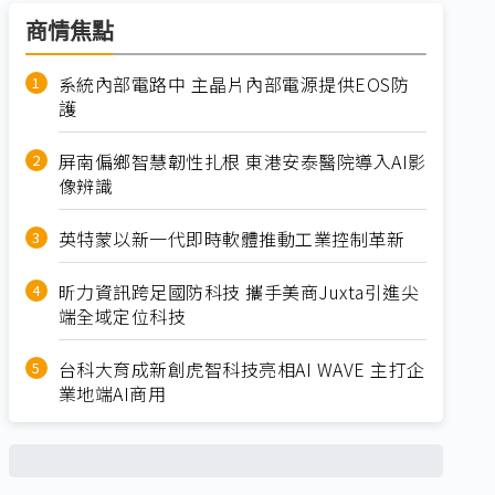
商情焦點
系統內部電路中 主晶片內部電源提供EOS防
護
屏南偏鄉智慧韌性扎根 東港安泰醫院導入AI影
像辨識
英特蒙以新一代即時軟體推動工業控制革新
昕力資訊跨足國防科技 攜手美商Juxta引進尖
端全域定位科技
台科大育成新創虎智科技亮相AI WAVE 主打企
業地端AI商用