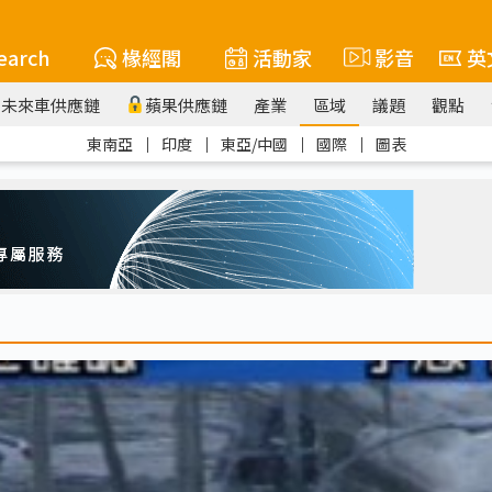
earch
椽經閣
活動家
影音
英
未來車供應鏈
蘋果供應鏈
產業
區域
議題
觀點
東南亞
｜
印度
｜
東亞/中國
｜
國際
｜
圖表