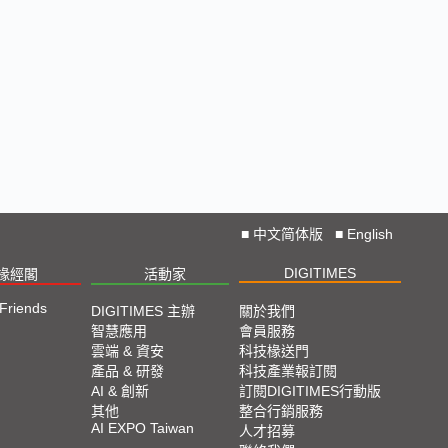
■
中文简体版
■
English
DIGITIMES
椽經閣
活動家
 Friends
DIGITIMES 主辦
關於我們
智慧應用
會員服務
雲端 & 資安
科技椽送門
產品 & 研發
科技產業報訂閱
AI & 創新
訂閱DIGITIMES行動版
其他
整合行銷服務
AI EXPO Taiwan
人才招募