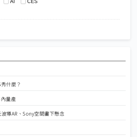
AI
CES
ES秀什麼？
年內量產
+光波導AR、Sony空間畫下懸念