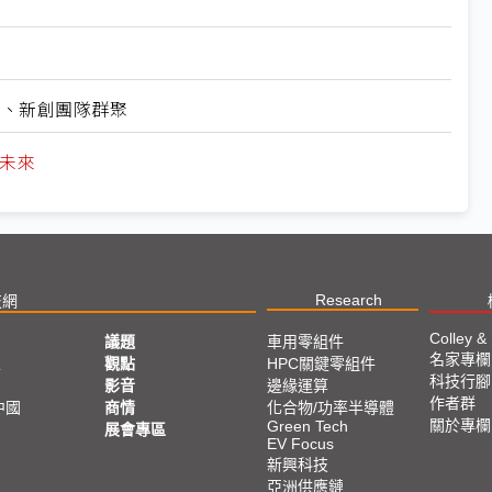
業、新創團隊群聚
革未來
Research
技網
Colley &
議題
車用零組件
名家專欄
亞
觀點
HPC關鍵零組件
科技行腳
影音
邊緣運算
作者群
中國
商情
化合物/功率半導體
關於專欄
Green Tech
展會專區
EV Focus
新興科技
亞洲供應鏈