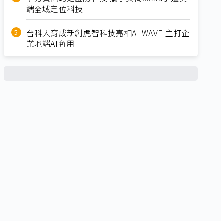
端全域定位科技
台科大育成新創虎智科技亮相AI WAVE 主打企
業地端AI商用