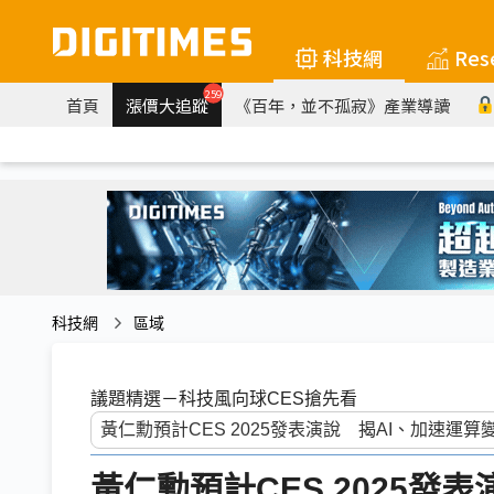
科技網
Res
259
首頁
漲價大追蹤
《百年，並不孤寂》產業導讀
科技網
區域
議題精選－科技風向球CES搶先看
黃仁勳預計CES 2025發