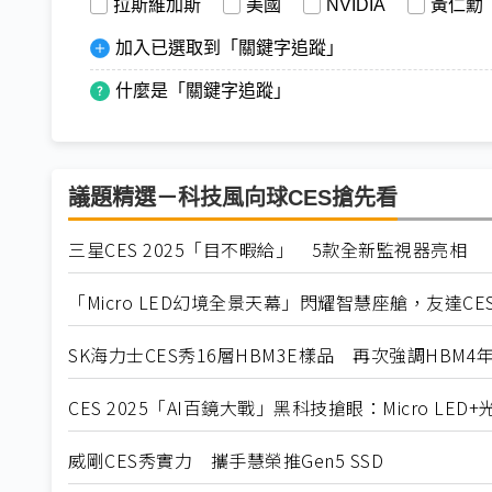
拉斯維加斯
美國
NVIDIA
黃仁勳
加入已選取到「關鍵字追蹤」
什麼是「關鍵字追蹤」
議題精選－科技風向球CES搶先看
三星CES 2025「目不暇給」 5款全新監視器亮相
「Micro LED幻境全景天幕」閃耀智慧座艙，友達C
SK海力士CES秀16層HBM3E樣品 再次強調HBM4
CES 2025「AI百鏡大戰」黑科技搶眼：Micro LED
威剛CES秀實力 攜手慧榮推Gen5 SSD