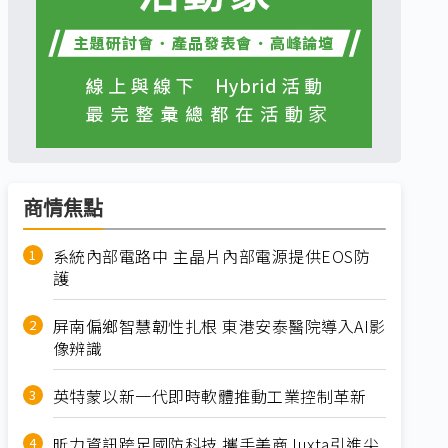
商情焦點
系統內部電路中 主晶片內部電源提供EOS防
護
屏南偏鄉智慧韌性扎根 東港安泰醫院導入AI影
像辨識
英特蒙以新一代即時軟體推動工業控制革新
昕力資訊跨足國防科技 攜手美商Juxta引進尖