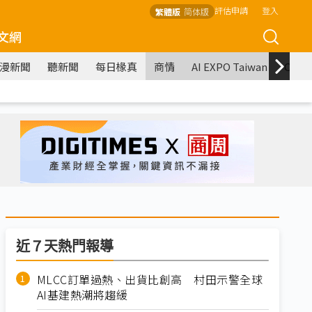
評估申請
登入
繁體版
简体版
文網
漫新聞
聽新聞
每日椽真
商情
AI EXPO Taiwan
COM
近７天熱門報導
MLCC訂單過熱、出貨比創高 村田示警全球
AI基建熱潮將趨緩