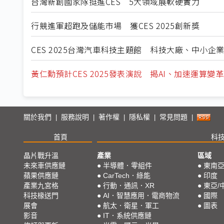
台灣新創國家隊挺進CES 5大領域展軟硬實力
行競進軍超跑及儲能市場 獲CES 2025創新獎
CES 2025台灣汽車科技主題館 科技大廠、中小企
黃仁勳預計CES 2025發表演說 揭AI、加速運算變
關於我們
服務說明
著作權
隱私權
常見問題
|
|
|
|
|
首頁
科
晶片戰升溫
產業
區域
未來車供應鏈
●
半導體．零組件
●
東南
蘋果供應鏈
●
CarTech．綠能
●
印度
產業九宮格
●
行動．通訊．XR
●
東亞/
科技椽送門
●
AI．智慧應用．電商物流
●
國際
展會
●
航太．衛星．軍工
●
圖表
影音
●
IT．系統供應鏈