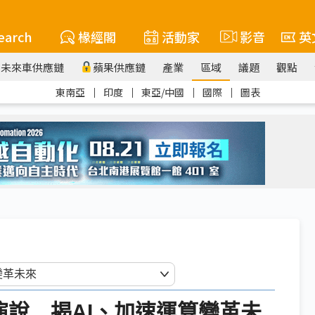
earch
椽經閣
活動家
影音
英
未來車供應鏈
蘋果供應鏈
產業
區域
議題
觀點
東南亞
｜
印度
｜
東亞/中國
｜
國際
｜
圖表
表演說 揭AI、加速運算變革未