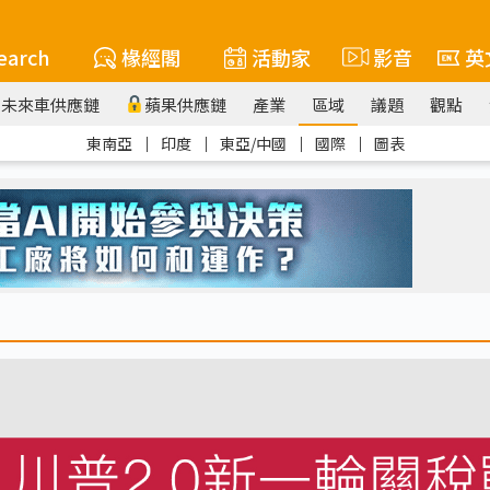
earch
椽經閣
活動家
影音
英
未來車供應鏈
蘋果供應鏈
產業
區域
議題
觀點
東南亞
｜
印度
｜
東亞/中國
｜
國際
｜
圖表