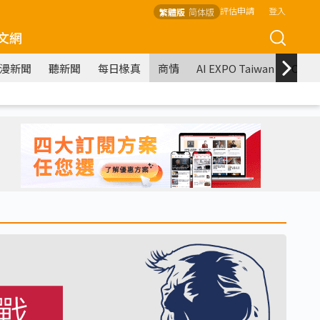
評估申請
登入
繁體版
简体版
文網
漫新聞
聽新聞
每日椽真
商情
AI EXPO Taiwan
COM