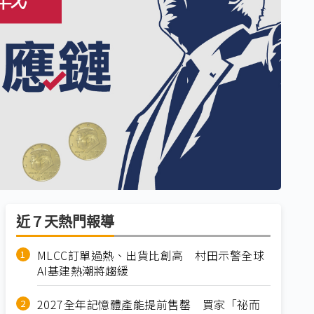
近７天熱門報導
MLCC訂單過熱、出貨比創高 村田示警全球
AI基建熱潮將趨緩
2027全年記憶體產能提前售罄 買家「祕而