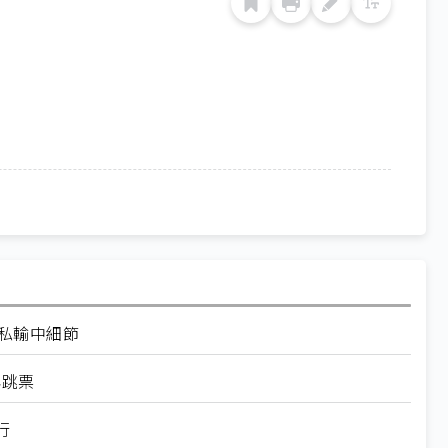
走私輸中細節
再跳票
行