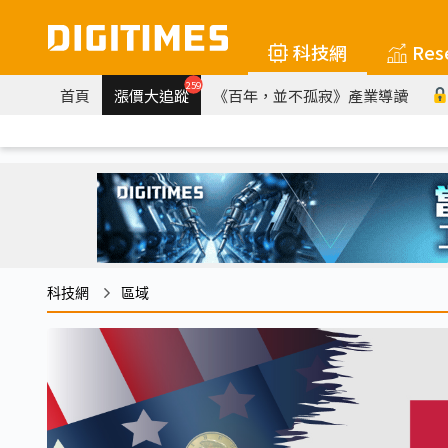
科技網
Res
259
首頁
漲價大追蹤
《百年，並不孤寂》產業導讀
科技網
區域