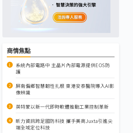
商情焦點
系統內部電路中 主晶片內部電源提供EOS防
護
屏南偏鄉智慧韌性扎根 東港安泰醫院導入AI影
像辨識
英特蒙以新一代即時軟體推動工業控制革新
昕力資訊跨足國防科技 攜手美商Juxta引進尖
端全域定位科技