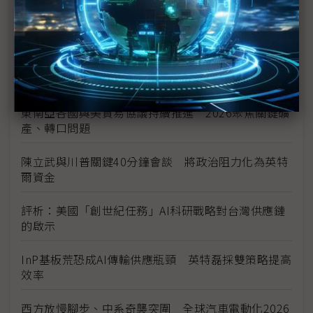
H200效能翻6倍、價格增3成 NVIDIA「清庫存」仍
讓中國動心
豐田目標2026全球生產破千萬輛 HEV需求強勁跨越
電動車放緩影響
東南亞各國與美貿易協議持續推進 2026聚焦關鍵礦
產、轉口問題
陳立武與川普關鍵40分鐘會談 將政治阻力化為英特
爾資金
評析：美國「創世紀任務」AI科研戰略對台灣供應鏈
的啟示
InP基板荒恐成AI傳輸供應瓶頸 英特磊採雙策略提高
效率
西方放慢腳步、中系奇襲突圍 全球汽車電動化2026