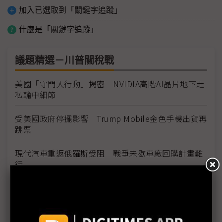
加入已選取到「關鍵字追蹤」
什麼是「關鍵字追蹤」
議題精選－川普關稅戰
美國「守門人行動」揭密 NVIDIA高階AI晶片地下走
私輸中細節
受美國政府停擺影響 Trump Mobile金色手機出貨再
跳票
現代汽車重返俄羅斯受阻 戰爭未歇車廠回購計畫難
行
NASA新署長Isaacman揭重返月球藍圖 拚川普任內
啟動「軌道經濟」