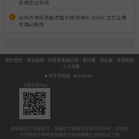
全域定位科技
台科大育成新創虎智科技亮相AI WAVE 主打企業
地端AI商用
關於我們
·
會員服務
·
科技產業報訂閱
·
著作權
·
隱私權
·
常見問題
·
人才招募
■
中文简体版
■
English
下載新聞App
本網站內之全部圖文，係屬於大椽股份有限公司所有，非經本
公司同意不得將全部或部分內容轉載於任何形式之媒