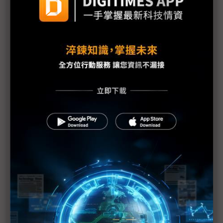
中國H200訂單暴增逾200萬顆 NVIDIA傳急敲台積新
產能
黃仁勳誠聘Groq 員工股權「折現」約9成隨CEO加
入NVIDIA
川普10萬美元H-1B簽證費用爭議延燒 美國商會提起
上訴
魏哲家自嘲含淚打造台積美廠 NYT剖析1.8萬條法規
如何綁住晶圓代工龍頭手腳
從DeepSeek到H200鬆綁 盤點NVIDIA 2025年十大
關鍵時刻
新的逆襲之路？ 業者估未來5~10年中國將竄出多家
TPU
未蒙其利先受其害 美國製造業景氣連9個月衰退