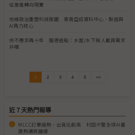
從激進轉向現實
地緣政治重塑科技版圖 東南亞成資料中心、製造與
AI角力核心
供不應求再十年 龍德造船：水面/水下無人載具需求
井噴
1
2
3
4
5
>>
近７天熱門報導
MLCC訂單過熱、出貨比創高 村田示警全球AI基
建熱潮將趨緩