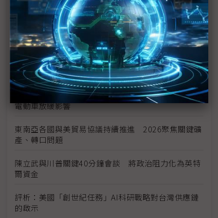
新的逆襲之路？ 業者估未來5~10年中國將竄出多家
TPU
未蒙其利先受其害 美國製造業景氣連9個月衰退
H200效能翻6倍、價格增3成 NVIDIA「清庫存」仍
讓中國動心
豐田目標2026全球生產破千萬輛 HEV需求強勁跨越
電動車放緩影響
東南亞各國與美貿易協議持續推進 2026聚焦關鍵礦
產、轉口問題
陳立武與川普關鍵40分鐘會談 將政治阻力化為英特
爾資金
評析：美國「創世紀任務」AI科研戰略對台灣供應鏈
的啟示