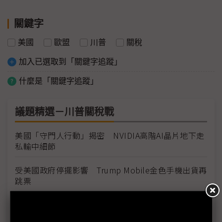
關鍵字
美國
歐盟
川普
關稅
加入已選取到「關鍵字追蹤」
什麼是「關鍵字追蹤」
議題精選－川普關稅戰
美國「守門人行動」揭密 NVIDIA高階AI晶片地下走
私輸中細節
受美國政府停擺影響 Trump Mobile金色手機出貨再
跳票
現代汽車重返俄羅斯受阻 戰爭未歇車廠回購計畫難
行