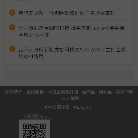
英特蒙以新一代即時軟體推動工業控制革新
昕力資訊跨足國防科技 攜手美商Juxta引進尖端
全域定位科技
台科大育成新創虎智科技亮相AI WAVE 主打企業
地端AI商用
關於我們
·
會員服務
·
科技產業報訂閱
·
著作權
·
隱私權
·
常見問題
·
人才招募
■
中文简体版
■
English
下載新聞App