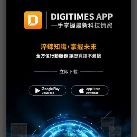
NASA新署長Isaacman揭重返月球藍圖 拚川普任內
啟動「軌道經濟」
中國H200訂單暴增逾200萬顆 NVIDIA傳急敲台積新
產能
黃仁勳誠聘Groq 員工股權「折現」約9成隨CEO加
入NVIDIA
川普10萬美元H-1B簽證費用爭議延燒 美國商會提起
上訴
魏哲家自嘲含淚打造台積美廠 NYT剖析1.8萬條法規
如何綁住晶圓代工龍頭手腳
從DeepSeek到H200鬆綁 盤點NVIDIA 2025年十大
關鍵時刻