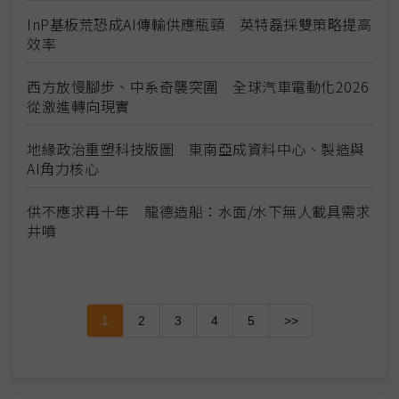
InP基板荒恐成AI傳輸供應瓶頸 英特磊採雙策略提高
效率
西方放慢腳步、中系奇襲突圍 全球汽車電動化2026
從激進轉向現實
地緣政治重塑科技版圖 東南亞成資料中心、製造與
AI角力核心
供不應求再十年 龍德造船：水面/水下無人載具需求
井噴
1
2
3
4
5
>>