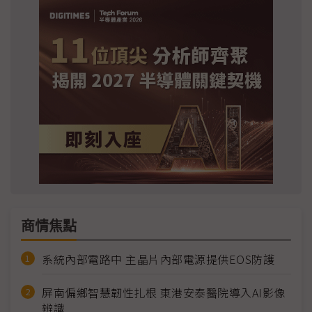
商情焦點
系統內部電路中 主晶片內部電源提供EOS防護
屏南偏鄉智慧韌性扎根 東港安泰醫院導入AI影像
辨識