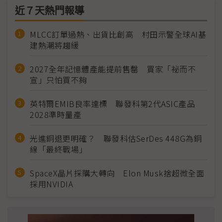
近７天熱門報導
MLCC訂單過熱、出貨比創高 村田示警全球AI基
建熱潮將趨緩
2027全年記憶體產能提前售罄 買家「祕而不
宣」只怕買不夠
英特爾EMIB良率達標 聯發科第2代ASIC產品
2028準時量產
光進銅退更明確？ 聯發科估SerDes 448G為銅
線「最終戰場」
SpaceX晶片採購大轉向 Elon Musk捨超微全面
採用NVIDIA