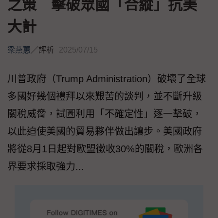
之策 擊破眾國「合縱」抗美
大計
梁燕蕙
／
評析
2025/07/15
川普政府（Trump Administration）破壞了全球
多國好幾個禮拜以來艱苦的談判，並不斷升級
關稅威脅，試圖利用「不確定性」逐一擊破，
以此迫使美國的貿易夥伴做出讓步。美國政府
將從8月1日起對歐盟徵收30%的關稅，歐洲各
界要求採取強力...